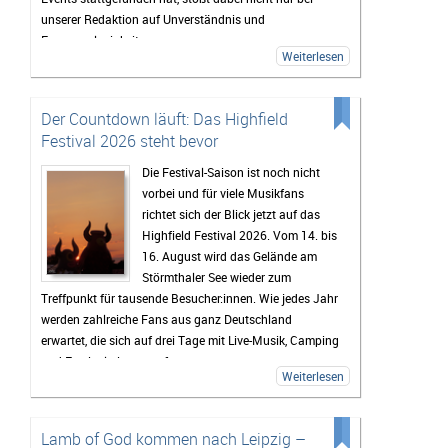
unserer Redaktion auf Unverständnis und
Fassungslosigkeit.
Weiterlesen
Der Countdown läuft: Das Highfield
Festival 2026 steht bevor
Die Festival-Saison ist noch nicht
vorbei und für viele Musikfans
richtet sich der Blick jetzt auf das
Highfield Festival 2026. Vom 14. bis
16. August wird das Gelände am
Störmthaler See wieder zum
Treffpunkt für tausende Besucher:innen. Wie jedes Jahr
werden zahlreiche Fans aus ganz Deutschland
erwartet, die sich auf drei Tage mit Live-Musik, Camping
und Festivalstimmung freuen.
Weiterlesen
Das Highfield gehört seit Jahren zu den bekanntesten
Festivals Deutschlands. Besonders die Mischung aus
Rock, Indie, Punk und Hip-Hop sorgt dafür, dass jedes
Lamb of God kommen nach Leipzig –