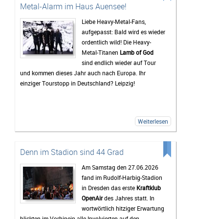
Jahr ein bunt gemischtes Publikum zusammenkommt.
Metal-Alarm im Haus Auensee!
Auch 2026 stehen wieder viele bekannte Künstler auf
dem Programm, die Besucher vor den Bühnen zum
Liebe Heavy-Metal-Fans,
Feiern bringen sollen. Gerade die Headliner werden mit
aufgepasst: Bald wird es wieder
Spannung erwartet, doch oft sind es auch die kleineren
ordentlich wild! Die Heavy-
Bands.
Metal-Titanen
Lamb of God
sind endlich wieder auf Tour
Mindestens genauso wichtig wie die Konzerte ist für
und kommen dieses Jahr auch nach Europa. Ihr
viele Gäste das Leben auf dem Campingplatz. Dort
einziger Tourstopp in Deutschland? Leipzig!
beginnt das Festivalgefühl oft schon lange, bevor die
erste Band die Bühne betritt. Gemeinsam wird gegrillt,
Musik gehört oder einfach mit neuen und alten
Bekanntschaften zusammengesessen. Wer
Weiterlesen
zwischendurch eine Pause vom Trubel braucht, kann
sich am Störmthaler See etwas abkühlen. Genau diese
entspannte Atmosphäre macht das Highfield für viele
Denn im Stadion sind 44 Grad
zu mehr als nur einem Musikfestival.
Am Samstag den 27.06.2026
Bis zum Festival dauert es zwar noch etwas, doch die
fand im Rudolf-Harbig-Stadion
Vorfreude wächst mit jedem Tag. Viele Tickets sind
in Dresden das erste
Kraftklub
bereits verkauft und die Erwartungen an das
OpenAir
des Jahres statt. In
Wochenende sind entsprechend hoch. Wenn das
wortwörtlich hitziger Erwartung
Wetter mitspielt und die Stimmung so gut wird wie in
blickten im Vorhinein alle Involvierten auf den