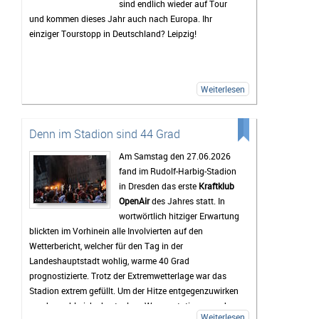
sind endlich wieder auf Tour
Mindestens genauso wichtig wie die Konzerte ist für
und kommen dieses Jahr auch nach Europa. Ihr
viele Gäste das Leben auf dem Campingplatz. Dort
einziger Tourstopp in Deutschland? Leipzig!
beginnt das Festivalgefühl oft schon lange, bevor die
erste Band die Bühne betritt. Gemeinsam wird gegrillt,
Musik gehört oder einfach mit neuen und alten
Bekanntschaften zusammengesessen. Wer
Weiterlesen
zwischendurch eine Pause vom Trubel braucht, kann
sich am Störmthaler See etwas abkühlen. Genau diese
entspannte Atmosphäre macht das Highfield für viele
Denn im Stadion sind 44 Grad
zu mehr als nur einem Musikfestival.
Am Samstag den 27.06.2026
Bis zum Festival dauert es zwar noch etwas, doch die
fand im Rudolf-Harbig-Stadion
Vorfreude wächst mit jedem Tag. Viele Tickets sind
in Dresden das erste
Kraftklub
bereits verkauft und die Erwartungen an das
OpenAir
des Jahres statt. In
Wochenende sind entsprechend hoch. Wenn das
wortwörtlich hitziger Erwartung
Wetter mitspielt und die Stimmung so gut wird wie in
blickten im Vorhinein alle Involvierten auf den
den vergangenen Jahren, dürfte das Highfield Festival
Wetterbericht, welcher für den Tag in der
2026 wieder zu den Höhepunkten des Festivalsommers
Landeshauptstadt wohlig, warme 40 Grad
gehören.
prognostizierte. Trotz der Extremwetterlage war das
Stadion extrem gefüllt. Um der Hitze entgegenzuwirken
wurden zahlreiche kostenlose Wasserstationen und -
Weiterlesen