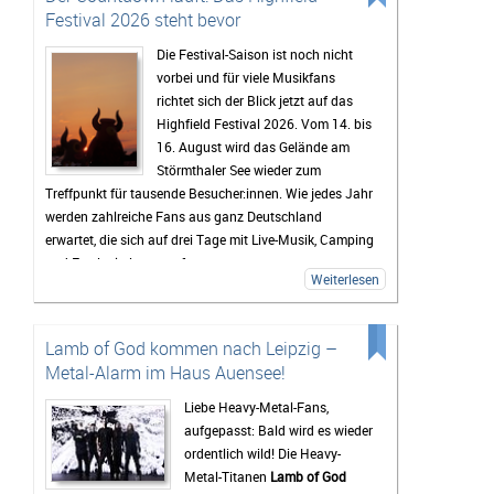
Festival 2026 steht bevor
Die Festival-Saison ist noch nicht
vorbei und für viele Musikfans
richtet sich der Blick jetzt auf das
Highfield Festival 2026. Vom 14. bis
16. August wird das Gelände am
Störmthaler See wieder zum
Treffpunkt für tausende Besucher:innen. Wie jedes Jahr
werden zahlreiche Fans aus ganz Deutschland
erwartet, die sich auf drei Tage mit Live-Musik, Camping
und Festivalstimmung freuen.
Weiterlesen
Das Highfield gehört seit Jahren zu den bekanntesten
Festivals Deutschlands. Besonders die Mischung aus
Rock, Indie, Punk und Hip-Hop sorgt dafür, dass jedes
Lamb of God kommen nach Leipzig –
Jahr ein bunt gemischtes Publikum zusammenkommt.
Metal-Alarm im Haus Auensee!
Auch 2026 stehen wieder viele bekannte Künstler auf
dem Programm, die Besucher vor den Bühnen zum
Liebe Heavy-Metal-Fans,
Feiern bringen sollen. Gerade die Headliner werden mit
aufgepasst: Bald wird es wieder
Spannung erwartet, doch oft sind es auch die kleineren
ordentlich wild! Die Heavy-
Bands.
Metal-Titanen
Lamb of God