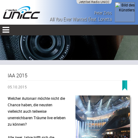
Jetzt bei Radio UNiCC
Peter Zirbs
All You Ever Wanted (feat. Loretta
Who)
IAA 2015
05.10.2015
Welcher Autonarr möchte nicht die
Chance haben, die neusten
vielleicht auch teilweise
unerreichbaren Träume live erleben
zu können?
Alle zwei Jahre trifft sich die