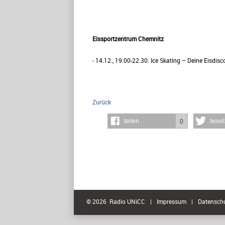
Eissportzentrum Chemnitz
- 14.12., 19.00-22.30: Ice Skating – Deine Eisdisc
Zurück
teilen
tweet
0
© 2026 Radio UNiCC
|
Impressum
|
Datensch