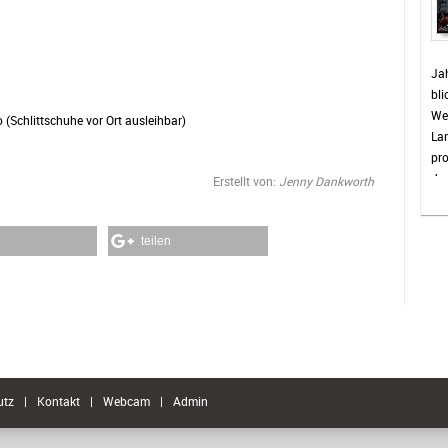
en
vie
Bis
Jah
die
bli
sin
Wet
o (Schlittschuhe vor Ort ausleihbar)
Wo
La
Wet
pro
wie
das
Erstellt von:
Jenny Dankworth
Hig
en
Hö
Was
Re
teilen
de
doc
zah
Als
we
pa
la
utz
|
Kontakt
|
Webcam
|
Admin
ver
se