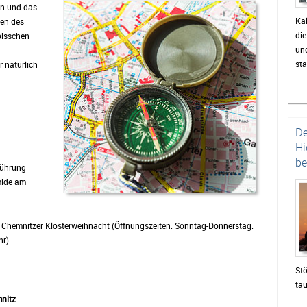
rn und das
Ka
gen des
di
bisschen
un
sta
 natürlich
un
Fas
De
Hi
be
rführung
mide am
 Chemnitzer Klosterweihnacht (Öffnungszeiten: Sonntag-Donnerstag:
hr)
Stö
ta
nitz
zah