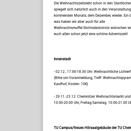
Die Weihnachtszeitsteht schon in den Startlöche
spiegelt sich natürlich auch in den Veranstaltun
kommenden Monats, dem Dezember, wieder. Ein 
was haben wir aber auch für alle
Weihnachtsmuffel.Nichtsdestotrotz wünschen wir
euch allen schon jetzt eine schöne Adventszeit!
Innenstadt
- 02.12., 17.00-18.30 Uhr: Weihnachtliche Lichte
(Bitte um Voranmeldung, Treff: Weihnachtspyra
Kaufhof, Kosten: 10€)
- 29.11.-23.12: Chemnitzer Weihnachtsmarkt und
10.00-20.00 Uhr, Freitag-Samstag: 10.00-21.00 U
TU Campus/Neues Hörsaalgebäude der TU Chem