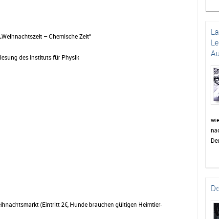
die
un
Das
L
 „Weihnachtszeit – Chemische Zeit“
be
Le
di
Au
lesung des Instituts für Physik
sor
Pu
wie
Pr
Fei
wer
auc
wi
nac
Min
Deu
für
Dor
bev
Gem
ei
De
zu
ihnachtsmarkt (Eintritt 2€, Hunde brauchen gültigen Heimtier-
Pa
St