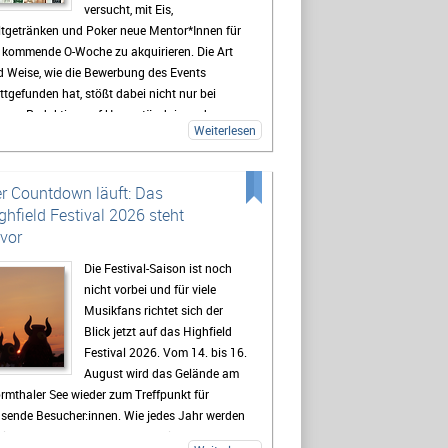
versucht, mit Eis,
ltgetränken und Poker neue Mentor*Innen für
e kommende O-Woche zu akquirieren. Die Art
d Weise, wie die Bewerbung des Events
ttgefunden hat, stößt dabei nicht nur bei
serer Redaktion auf Unverständnis und
Weiterlesen
sungslosigkeit.
r Countdown läuft: Das
ghfield Festival 2026 steht
vor
Die Festival-Saison ist noch
nicht vorbei und für viele
Musikfans richtet sich der
Blick jetzt auf das Highfield
Festival 2026. Vom 14. bis 16.
August wird das Gelände am
rmthaler See wieder zum Treffpunkt für
usende Besucher:innen. Wie jedes Jahr werden
lreiche Fans aus ganz Deutschland erwartet,