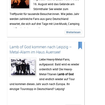
16. August wird das Gelände am
Störmthaler See wieder zum
Treffpunkt für tausende Besucher:innen. Wie jedes Jahr
werden zahlreiche Fans aus ganz Deutschland
erwartet, die sich auf drei Tage mit Live-Musik, Camping
und Festivalstimmung freuen.
Weiterlesen
Das Highfield gehört seit Jahren zu den bekanntesten
Festivals Deutschlands. Besonders die Mischung aus
Rock, Indie, Punk und Hip-Hop sorgt dafür, dass jedes
Lamb of God kommen nach Leipzig –
Jahr ein bunt gemischtes Publikum zusammenkommt.
Metal-Alarm im Haus Auensee!
Auch 2026 stehen wieder viele bekannte Künstler auf
dem Programm, die Besucher vor den Bühnen zum
Liebe Heavy-Metal-Fans,
Feiern bringen sollen. Gerade die Headliner werden mit
aufgepasst: Bald wird es wieder
Spannung erwartet, doch oft sind es auch die kleineren
ordentlich wild! Die Heavy-
Bands.
Metal-Titanen
Lamb of God
sind endlich wieder auf Tour
Mindestens genauso wichtig wie die Konzerte ist für
und kommen dieses Jahr auch nach Europa. Ihr
viele Gäste das Leben auf dem Campingplatz. Dort
einziger Tourstopp in Deutschland? Leipzig!
beginnt das Festivalgefühl oft schon lange, bevor die
erste Band die Bühne betritt. Gemeinsam wird gegrillt,
Musik gehört oder einfach mit neuen und alten
Bekanntschaften zusammengesessen. Wer