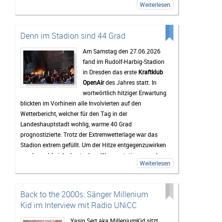
Weiterlesen
zwischendurch eine Pause vom Trubel braucht, kann
sich am Störmthaler See etwas abkühlen. Genau diese
entspannte Atmosphäre macht das Highfield für viele
Denn im Stadion sind 44 Grad
zu mehr als nur einem Musikfestival.
Am Samstag den 27.06.2026
Bis zum Festival dauert es zwar noch etwas, doch die
fand im Rudolf-Harbig-Stadion
Vorfreude wächst mit jedem Tag. Viele Tickets sind
in Dresden das erste
Kraftklub
bereits verkauft und die Erwartungen an das
OpenAir
des Jahres statt. In
Wochenende sind entsprechend hoch. Wenn das
wortwörtlich hitziger Erwartung
Wetter mitspielt und die Stimmung so gut wird wie in
blickten im Vorhinein alle Involvierten auf den
den vergangenen Jahren, dürfte das Highfield Festival
Wetterbericht, welcher für den Tag in der
2026 wieder zu den Höhepunkten des Festivalsommers
Landeshauptstadt wohlig, warme 40 Grad
gehören.
prognostizierte. Trotz der Extremwetterlage war das
Stadion extrem gefüllt. Um der Hitze entgegenzuwirken
wurden zahlreiche kostenlose Wasserstationen und -
Weiterlesen
sprinkler installiert, Rettungsdecken ausgegeben und
das Wasser an den Verkaufsständen um 20% reduziert.
Gab es doch einen medizinischen Notfall, so waren die
Back to the 2000s: Sänger Millenium
zahlreichen Rettungskräfte direkt vor Ort.
Kid im Interview mit Radio UNiCC
Als erster Voract startete der Rapper
yung pepp
,
welcher mit Sommerkleid und Wassereis die passende
Yasin Sert aka MilleniumKid sitzt