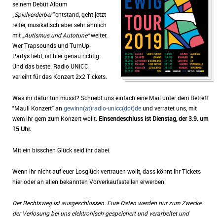
seinem Debüt Album
„Spielverderber“
entstand, geht jetzt
reifer, musikalisch aber sehr ähnlich
mit
„Autismus und Autotune“
weiter.
Wer Trapsounds und TurnUp-
Partys liebt, ist hier genau richtig.
Und das beste: Radio UNiCC
verleiht für das Konzert 2x2 Tickets.
Was ihr dafür tun müsst? Schreibt uns einfach eine Mail unter dem Betreff
"Mauli Konzert" an
gewinn(at)radio-unicc(dot)de
und verratet uns, mit
wem ihr gern zum Konzert wollt.
Einsendeschluss ist Dienstag, der 3.9. um
15 Uhr.
Mit ein bisschen Glück seid ihr dabei.
Wenn ihr nicht auf euer Losglück vertrauen wollt, dass könnt ihr Tickets
hier oder an allen bekannten Vorverkaufsstellen erwerben.
Der Rechtsweg ist ausgeschlossen. Eure Daten werden nur zum Zwecke
der Verlosung bei uns elektronisch gespeichert und verarbeitet und