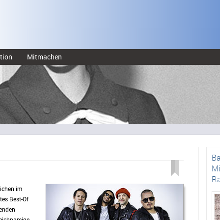
tion
Mitmachen
Ba
Mi
Ra
lichen im
tes Best-Of
senden
leichnamige