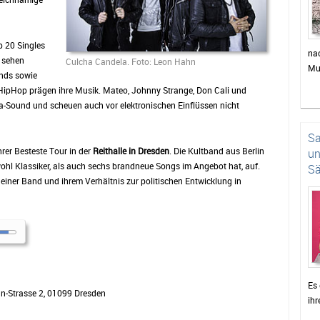
p 20 Singles
na
s sehen
Culcha Candela. Foto: Leon Hahn
Mu
nds sowie
Au
 HipHop prägen ihre Musik. Mateo, Johnny Strange, Don Cali und
Kü
a-Sound und scheuen auch vor elektronischen Einflüssen nicht
pe
Das
Sa
mal
rer Besteste Tour in der
Reithalle in Dresden
. Die Kultband aus Berlin
un
wohl Klassiker, als auch sechs brandneue Songs im Angebot hat, auf.
Sä
iner Band und ihrem Verhältnis zur politischen Entwicklung in
Es 
n-Strasse 2, 01099 Dresden
ihr
sel