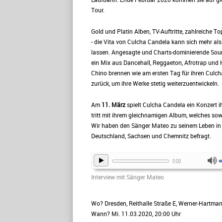
Tour.
Gold und Platin Alben, TV-Auftritte, zahlreiche To
- die Vita von Culcha Candela kann sich mehr al
lassen. Angesagte und Charts-dominierende Sou
ein Mix aus Dancehall, Reggaeton, Afrotrap und
Chino brennen wie am ersten Tag für ihren Culch
zurück, um ihre Werke stetig weiterzuentwickeln.
Am
11. März
spielt Culcha Candela ein Konzert ih
tritt mit ihrem gleichnamigen Album, welches so
Wir haben den Sänger Mateo zu seinem Leben in e
Deutschland, Sachsen und Chemnitz befragt.
0:00
Interview mit Sänger Mateo
Wo? Dresden, Reithalle Straße E,
Werner-Hartman
Wann? Mi. 11.03.2020, 20:00 Uhr