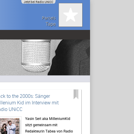
Jetzt bei Radio UNiCC
Parcels
Tape
ck to the 2000s: Sänger
llenium Kid im Interview mit
dio UNiCC
Yasin Sert aka MilleniumKid
sitzt gemeinsam mit
Redakteurin Tabea von Radio