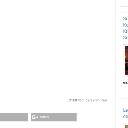
Lov
die
Au
Sc
(Al
Ko
mal
Kr
Se
ers
Bei
au
Erstellt von:
Lars Hähnlein
ho
Kri
Le
Sel
de
teilen
auf
da