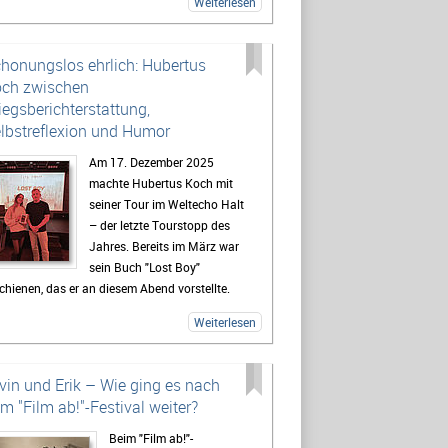
Weiterlesen
e Languages und welche Person ihr über all
 Jahre halt gegeben hat.
ßerdem: RUBI GEHT IM OKTOBER AUF TOUR!
honungslos ehrlich: Hubertus
le Infos dazu gibt’s im Interview – hört gerne
ch zwischen
 rein!)
iegsberichterstattung,
lbstreflexion und Humor
Am 17. Dezember 2025
machte Hubertus Koch mit
seiner Tour im Weltecho Halt
– der letzte Tourstopp des
Jahres. Bereits im März war
sein Buch "Lost Boy"
chienen, das er an diesem Abend vorstellte.
 der Lesung gelang es Hubi auf
Weiterlesen
ßergewöhnliche Weise, schwere und
chrelevante Themen wie seine Erfahrungen als
egsreporter, Sucht und Konsens mit Humor,
vin und Erik – Wie ging es nach
bstironie und lebendiger Publikumsinteraktion
m "Film ab!"-Festival weiter?
zulockern. Die Veranstaltung spiegelte genau
Beim "Film ab!"-
s wider, was auch sein Buch ausmacht: