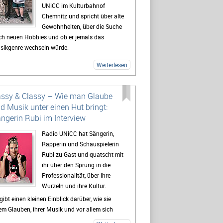
UNiCC im Kulturbahnof
Chemnitz und spricht über alte
Gewohnheiten, über die Suche
ch neuen Hobbies und ob er jemals das
sikgenre wechseln würde.
ßerdem: Woher kommt eigentlich der
Weiterlesen
nstlername MilleniumKid und was sind seine
rsönlichen core memories aus den 2000ern?
 und mehr erfahrt ihr im Interview - hört gerne
ssy & Classy – Wie man Glaube
 rein!
d Musik unter einen Hut bringt:
ngerin Rubi im Interview
Radio UNiCC hat Sängerin,
Rapperin und Schauspielerin
Rubi zu Gast und quatscht mit
ihr über den Sprung in die
Professionalität, über ihre
Wurzeln und ihre Kultur.
gibt einen kleinen Einblick darüber, wie sie
em Glauben, ihrer Musik und vor allem sich
bst treu bleibt und einen Exkurs in die Welt der