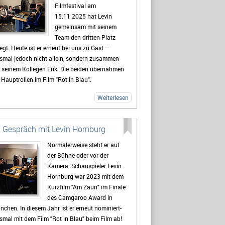
Filmfestival am
onungslose Ehrlichkeit, Authentizität und eine
15.11.2025 hat Levin
ße Portion Unterhaltungswert.
gemeinsam mit seinem
 der Lesung hatte ich die Gelegenheit,
Team den dritten Platz
ertus Koch zu einem Interview zu treffen und
egt. Heute ist er erneut bei uns zu Gast –
 ihm über die Entstehung von "Lost Boy" sowie
smal jedoch nicht allein, sondern zusammen
ine persönlichen Gedanken und Intentionen
 seinem Kollegen Erik. Die beiden übernahmen
ter dem Buch zu sprechen. Dabei ging es unter
 Hauptrollen im Film "Rot in Blau".
derem um Schubladendenken, Arbeit und die
Interview spricht Erik über seine Erfahrungen
ienwelt, Musik – und viele weitere spannende
Weiterlesen
hrend der Dreharbeiten und gibt spannende
d kontroverse Themen.
blicke hinter die Kulissen des Projekts.
meinsam erzählen die beiden außerdem von
 Gespräch mit Levin Hornburg
 Preisverleihung, ihren Highlights beim Festival
Normalerweise steht er auf
 von zukünftigen Filmprojekten, an denen sie
der Bühne oder vor der
zeit arbeiten.
Kamera. Schauspieler Levin
Hornburg war 2023 mit dem
Kurzfilm "Am Zaun" im Finale
des Camgaroo Award in
chen. In diesem Jahr ist er erneut nominiert-
smal mit dem Film "Rot in Blau" beim Film ab!