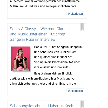
Außerdem: Woher kommt eigentlich der Künstlername
MilleniumKid und was sind seine persönlichen core
memories aus den 2000ern?
Weiterlesen
Das und mehr erfahrt ihr im Interview - hört gerne mal
rein!
Sassy & Classy – Wie man Glaube
und Musik unter einen Hut bringt:
Sängerin Rubi im Interview
Radio UNiCC hat Sängerin, Rapperin
und Schauspielerin Rubi zu Gast
und quatscht mit ihr über den
Sprung in die Professionalität, über
ihre Wurzeln und ihre Kultur.
Es gibt einen kleinen Einblick
darüber, wie sie ihrem Glauben, ihrer Musik und vor
allem sich selbst treu bleibt und einen Exkurs in die
Welt der Love Languages und welche Person ihr über
Weiterlesen
all die Jahre halt gegeben hat.
Außerdem: RUBI GEHT IM OKTOBER AUF TOUR! (Alle
Infos dazu gibt’s im Interview – hört gerne mal rein!)
Schonungslos ehrlich: Hubertus Koch