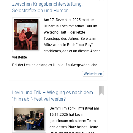
zwischen Kriegsberichterstattung,
Selbstreflexion und Humor
Am 17. Dezember 2025 machte
Hubertus Koch mit seiner Tour im
Weltecho Halt – der letzte
Tourstopp des Jahres. Bereits im
März war sein Buch "Lost Boy"
erschienen, das er an diesem Abend
vorstellte.
Bei der Lesung gelang es Hubi auf außergewöhnliche
Weise, schwere und hochrelevante Themen wie seine
Weiterlesen
Erfahrungen als Kriegsreporter, Sucht und Konsens mit
Humor, Selbstironie und lebendiger
Publikumsinteraktion aufzulockern. Die Veranstaltung
Levin und Erik – Wie ging es nach dem
spiegelte genau das wider, was auch sein Buch
"Film ab!"-Festival weiter?
ausmacht: schonungslose Ehrlichkeit, Authentizität
Beim "Film ab!"-Filmfestival am
und eine große Portion Unterhaltungswert.
15.11.2025 hat Levin
Vor der Lesung hatte ich die Gelegenheit, Hubertus
gemeinsam mit seinem Team
Koch zu einem Interview zu treffen und mit ihm über die
den dritten Platz belegt. Heute
Entstehung von "Lost Boy" sowie seine persönlichen
ist er erneut bei uns zu Gast –