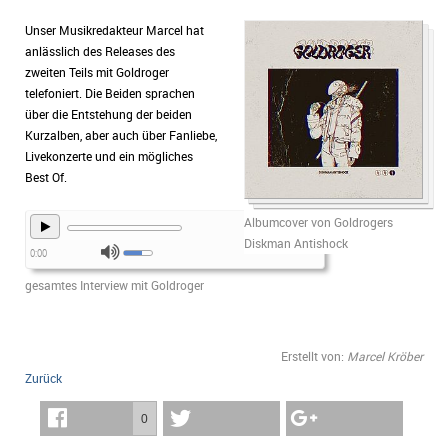
Unser Musikredakteur Marcel hat
anlässlich des Releases des
zweiten Teils mit Goldroger
telefoniert. Die Beiden sprachen
über die Entstehung der beiden
Kurzalben, aber auch über Fanliebe,
Livekonzerte und ein mögliches
Best Of.
Albumcover von Goldrogers
Diskman Antishock
0:00
gesamtes Interview mit Goldroger
Erstellt von:
Marcel Kröber
Zurück
0