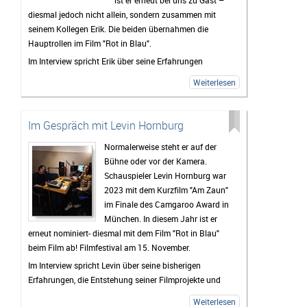
Gedanken und Intentionen hinter dem Buch zu
diesmal jedoch nicht allein, sondern zusammen mit
sprechen. Dabei ging es unter anderem um
seinem Kollegen Erik. Die beiden übernahmen die
Schubladendenken, Arbeit und die Medienwelt, Musik –
Hauptrollen im Film "Rot in Blau".
und viele weitere spannende und kontroverse Themen.
Im Interview spricht Erik über seine Erfahrungen
während der Dreharbeiten und gibt spannende
Weiterlesen
Einblicke hinter die Kulissen des Projekts. Gemeinsam
erzählen die beiden außerdem von der Preisverleihung,
ihren Highlights beim Festival und von zukünftigen
Im Gespräch mit Levin Hornburg
Filmprojekten, an denen sie derzeit arbeiten.
Normalerweise steht er auf der
Bühne oder vor der Kamera.
Schauspieler Levin Hornburg war
2023 mit dem Kurzfilm "Am Zaun"
im Finale des Camgaroo Award in
München. In diesem Jahr ist er
erneut nominiert- diesmal mit dem Film "Rot in Blau"
beim Film ab! Filmfestival am 15. November.
Im Interview spricht Levin über seine bisherigen
Erfahrungen, die Entstehung seiner Filmprojekte und
seinen Weg in die Film- und Theaterwelt.
Weiterlesen