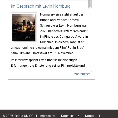
ihren Highlights beim Festival und von zukünftigen
Im Gespräch mit Levin Hornburg
Filmprojekten, an denen sie derzeit arbeiten.
Normalerweise steht er auf der
Bühne oder vor der Kamera.
Schauspieler Levin Hornburg war
2023 mit dem Kurzfilm "Am Zaun"
im Finale des Camgaroo Award in
München. In diesem Jahr ist er
erneut nominiert- diesmal mit dem Film "Rot in Blau"
beim Film ab! Filmfestival am 15. November.
Im Interview spricht Levin über seine bisherigen
Erfahrungen, die Entstehung seiner Filmprojekte und
seinen Weg in die Film- und Theaterwelt.
Weiterlesen
© 2026 Radio UNiCC
|
Impressum
|
Datenschutz
|
Kontakt
|