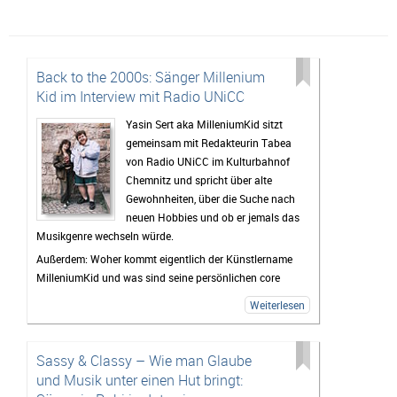
Back to the 2000s: Sänger Millenium
Kid im Interview mit Radio UNiCC
Yasin Sert aka MilleniumKid sitzt
gemeinsam mit Redakteurin Tabea
von Radio UNiCC im Kulturbahnof
Chemnitz und spricht über alte
Gewohnheiten, über die Suche nach
neuen Hobbies und ob er jemals das
Musikgenre wechseln würde.
Außerdem: Woher kommt eigentlich der Künstlername
MilleniumKid und was sind seine persönlichen core
memories aus den 2000ern?
Weiterlesen
Das und mehr erfahrt ihr im Interview - hört gerne mal
rein!
Sassy & Classy – Wie man Glaube
und Musik unter einen Hut bringt: