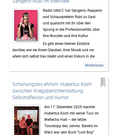
Sängerin Rubi im Interview
Radio UNiCC hat Sängerin, Rapperin
und Schauspielerin Rubi zu Gast
und quatscht mit ihr über den
Sprung in die Professionalität, über
ihre Wurzeln und ihre Kultur.
Es gibt einen kleinen Einblick
darüber, wie sie ihrem Glauben, ihrer Musik und vor
allem sich selbst treu bleibt und einen Exkurs in die
Welt der Love Languages und welche Person ihr über
Weiterlesen
all die Jahre halt gegeben hat.
Außerdem: RUBI GEHT IM OKTOBER AUF TOUR! (Alle
Infos dazu gibt’s im Interview – hört gerne mal rein!)
Schonungslos ehrlich: Hubertus Koch
zwischen Kriegsberichterstattung,
Selbstreflexion und Humor
Am 17. Dezember 2025 machte
Hubertus Koch mit seiner Tour im
Weltecho Halt – der letzte
Tourstopp des Jahres. Bereits im
März war sein Buch "Lost Boy"