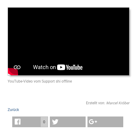
YouTube-Video vom Support shi offline
Erstellt von:
Marcel Kröber
Zurück
0