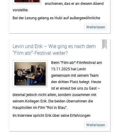
erschienen, das er an diesem Abend
vorstellte.
Bei der Lesung gelang es Hubi auf außergewöhnliche
Weise, schwere und hochrelevante Themen wie seine
Weiterlesen
Erfahrungen als Kriegsreporter, Sucht und Konsens mit
Humor, Selbstironie und lebendiger
Publikumsinteraktion aufzulockern. Die Veranstaltung
Levin und Erik – Wie ging es nach dem
spiegelte genau das wider, was auch sein Buch
"Film ab!"-Festival weiter?
ausmacht: schonungslose Ehrlichkeit, Authentizität
Beim "Film ab!"-Filmfestival am
und eine große Portion Unterhaltungswert.
15.11.2025 hat Levin
Vor der Lesung hatte ich die Gelegenheit, Hubertus
gemeinsam mit seinem Team
Koch zu einem Interview zu treffen und mit ihm über die
den dritten Platz belegt. Heute
Entstehung von "Lost Boy" sowie seine persönlichen
ist er erneut bei uns zu Gast –
Gedanken und Intentionen hinter dem Buch zu
diesmal jedoch nicht allein, sondern zusammen mit
sprechen. Dabei ging es unter anderem um
seinem Kollegen Erik. Die beiden übernahmen die
Schubladendenken, Arbeit und die Medienwelt, Musik –
Hauptrollen im Film "Rot in Blau".
und viele weitere spannende und kontroverse Themen.
Im Interview spricht Erik über seine Erfahrungen
während der Dreharbeiten und gibt spannende
Weiterlesen
Einblicke hinter die Kulissen des Projekts. Gemeinsam
erzählen die beiden außerdem von der Preisverleihung,