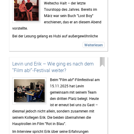
Weltecho Halt – der letzte
Tourstopp des Jahres. Bereits im
März war sein Buch "Lost Boy"
erschienen, das er an diesem Abend
vorstellte.
Bei der Lesung gelang es Hubi auf außergewöhnliche
Weise, schwere und hochrelevante Themen wie seine
Weiterlesen
Erfahrungen als Kriegsreporter, Sucht und Konsens mit
Humor, Selbstironie und lebendiger
Publikumsinteraktion aufzulockern. Die Veranstaltung
Levin und Erik – Wie ging es nach dem
spiegelte genau das wider, was auch sein Buch
"Film ab!"-Festival weiter?
ausmacht: schonungslose Ehrlichkeit, Authentizität
Beim "Film ab!"-Filmfestival am
und eine große Portion Unterhaltungswert.
15.11.2025 hat Levin
Vor der Lesung hatte ich die Gelegenheit, Hubertus
gemeinsam mit seinem Team
Koch zu einem Interview zu treffen und mit ihm über die
den dritten Platz belegt. Heute
Entstehung von "Lost Boy" sowie seine persönlichen
ist er erneut bei uns zu Gast –
Gedanken und Intentionen hinter dem Buch zu
diesmal jedoch nicht allein, sondern zusammen mit
sprechen. Dabei ging es unter anderem um
seinem Kollegen Erik. Die beiden übernahmen die
Schubladendenken, Arbeit und die Medienwelt, Musik –
Hauptrollen im Film "Rot in Blau".
und viele weitere spannende und kontroverse Themen.
Im Interview spricht Erik über seine Erfahrungen