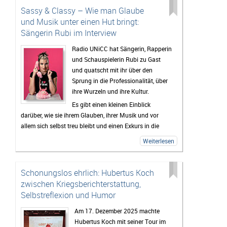
Sassy & Classy – Wie man Glaube
und Musik unter einen Hut bringt:
Sängerin Rubi im Interview
Radio UNiCC hat Sängerin, Rapperin
und Schauspielerin Rubi zu Gast
und quatscht mit ihr über den
Sprung in die Professionalität, über
ihre Wurzeln und ihre Kultur.
Es gibt einen kleinen Einblick
darüber, wie sie ihrem Glauben, ihrer Musik und vor
allem sich selbst treu bleibt und einen Exkurs in die
Welt der Love Languages und welche Person ihr über
Weiterlesen
all die Jahre halt gegeben hat.
Außerdem: RUBI GEHT IM OKTOBER AUF TOUR! (Alle
Infos dazu gibt’s im Interview – hört gerne mal rein!)
Schonungslos ehrlich: Hubertus Koch
zwischen Kriegsberichterstattung,
Selbstreflexion und Humor
Am 17. Dezember 2025 machte
Hubertus Koch mit seiner Tour im