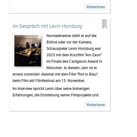
während der Dreharbeiten und gibt spannende
Weiterlesen
Einblicke hinter die Kulissen des Projekts. Gemeinsam
erzählen die beiden außerdem von der Preisverleihung,
ihren Highlights beim Festival und von zukünftigen
Im Gespräch mit Levin Hornburg
Filmprojekten, an denen sie derzeit arbeiten.
Normalerweise steht er auf der
Bühne oder vor der Kamera.
Schauspieler Levin Hornburg war
2023 mit dem Kurzfilm "Am Zaun"
im Finale des Camgaroo Award in
München. In diesem Jahr ist er
erneut nominiert- diesmal mit dem Film "Rot in Blau"
beim Film ab! Filmfestival am 15. November.
Im Interview spricht Levin über seine bisherigen
Erfahrungen, die Entstehung seiner Filmprojekte und
seinen Weg in die Film- und Theaterwelt.
Weiterlesen