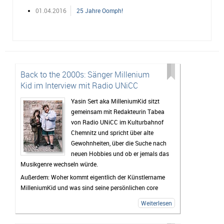
01.04.2016
25 Jahre Oomph!
Back to the 2000s: Sänger Millenium
Kid im Interview mit Radio UNiCC
Yasin Sert aka MilleniumKid sitzt
gemeinsam mit Redakteurin Tabea
von Radio UNiCC im Kulturbahnof
Chemnitz und spricht über alte
Gewohnheiten, über die Suche nach
neuen Hobbies und ob er jemals das
Musikgenre wechseln würde.
Außerdem: Woher kommt eigentlich der Künstlername
MilleniumKid und was sind seine persönlichen core
memories aus den 2000ern?
Weiterlesen
Das und mehr erfahrt ihr im Interview - hört gerne mal
rein!