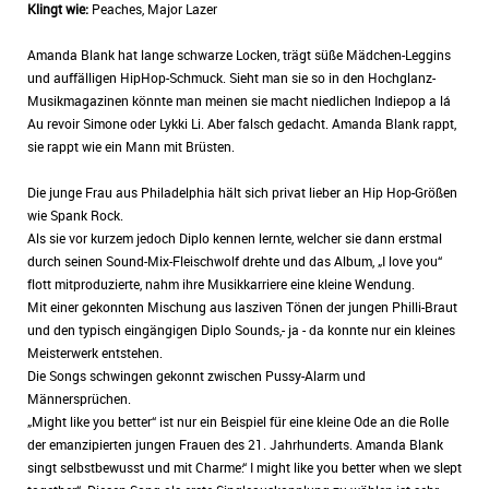
Klingt wie:
Peaches, Major Lazer
Amanda Blank hat lange schwarze Locken, trägt süße Mädchen-Leggins
und auffälligen HipHop-Schmuck. Sieht man sie so in den Hochglanz-
Musikmagazinen könnte man meinen sie macht niedlichen Indiepop a lá
Au revoir Simone oder Lykki Li. Aber falsch gedacht. Amanda Blank rappt,
sie rappt wie ein Mann mit Brüsten.
Die junge Frau aus Philadelphia hält sich privat lieber an Hip Hop-Größen
wie Spank Rock.
Als sie vor kurzem jedoch Diplo kennen lernte, welcher sie dann erstmal
durch seinen Sound-Mix-Fleischwolf drehte und das Album, „I love you“
flott mitproduzierte, nahm ihre Musikkarriere eine kleine Wendung.
Mit einer gekonnten Mischung aus lasziven Tönen der jungen Philli-Braut
und den typisch eingängigen Diplo Sounds,- ja - da konnte nur ein kleines
Meisterwerk entstehen.
Die Songs schwingen gekonnt zwischen Pussy-Alarm und
Männersprüchen.
„Might like you better“ ist nur ein Beispiel für eine kleine Ode an die Rolle
der emanzipierten jungen Frauen des 21. Jahrhunderts. Amanda Blank
singt selbstbewusst und mit Charme:“ I might like you better when we slept