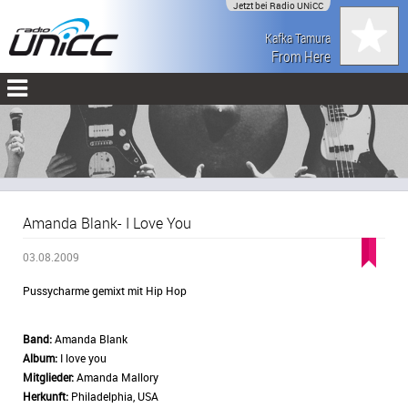
Jetzt bei Radio UNiCC
Kafka Tamura
From Here
Amanda Blank- I Love You
03.08.2009
Pussycharme gemixt mit Hip Hop
Band:
Amanda Blank
Album:
I love you
Mitglieder:
Amanda Mallory
Herkunft:
Philadelphia, USA