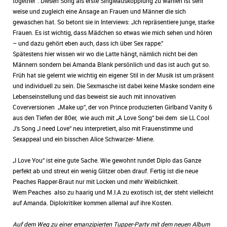
together“. Diesen Song als erste Singleauskopplung zu wählen ist sehr
weise und zugleich eine Ansage an Frauen und Männer die sich
gewaschen hat. So betont sie in Interviews: „Ich repräsentiere junge, starke
Frauen. Es ist wichtig, dass Mädchen so etwas wie mich sehen und hören
– und dazu gehört eben auch, dass ich über Sex rappe.“
Spätestens hier wissen wir wo die Latte hängt, nämlich nicht bei den
Männern sondern bei Amanda Blank persönlich und das ist auch gut so.
Früh hat sie gelernt wie wichtig ein eigener Stil in der Musik ist um präsent
und individuell zu sein. Die Sexmasche ist dabei keine Maske sondern eine
Lebenseinstellung und das beweist sie auch mit innovativen
Coverversionen „Make up“, der von Prince produzierten Girlband Vanity 6
aus den Tiefen der 80er, wie auch mit „A Love Song“ bei dem sie LL Cool
J's Song „I need Love“ neu interpretiert, also mit Frauenstimme und
Sexappeal und ein bisschen Alice Schwarzer- Miene.
„I Love You“ ist eine gute Sache. Wie gewohnt rundet Diplo das Ganze
perfekt ab und streut ein wenig Glitzer oben drauf. Fertig ist die neue
Peaches Rapper-Braut nur mit Locken und mehr Weiblichkeit.
Wem Peaches also zu haarig und M.I.A zu exotisch ist, der steht vielleicht
auf Amanda. Diplokritiker kommen allemal auf ihre Kosten.
Auf dem Weg zu einer emanzipierten Tupper-Party mit dem neuen Album