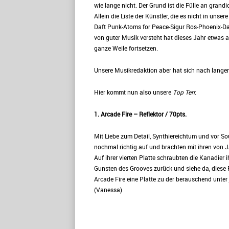
wie lange nicht. Der Grund ist die Fülle an gran
Allein die Liste der Künstler, die es nicht in un
Daft Punk-Atoms for Peace-Sigur Ros-Phoenix-Dav
von guter Musik versteht hat dieses Jahr etwas a
ganze Weile fortsetzen.
Unsere Musikredaktion aber hat sich nach lang
Hier kommt nun also unsere
Top Ten
:
1. Arcade Fire – Reflektor / 70pts.
Mit Liebe zum Detail, Synthiereichtum und vor S
nochmal richtig auf und brachten mit ihren von
Auf ihrer vierten Platte schraubten die Kanadier 
Gunsten des Grooves zurück und siehe da, diese 
Arcade Fire eine Platte zu der berauschend unter
(Vanessa)