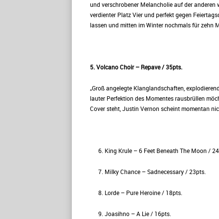
und verschrobener Melancholie auf der anderen w
verdienter Platz Vier und perfekt gegen Feiertagsd
lassen und mitten im Winter nochmals für zehn
5. Volcano Choir – Repave / 35pts.
„Groß angelegte Klanglandschaften, explodieren
lauter Perfektion des Momentes rausbrüllen möcht
Cover steht, Justin Vernon scheint momentan nich
King Krule – 6 Feet Beneath The Moon / 24
Milky Chance – Sadnecessary / 23pts.
Lorde – Pure Heroine / 18pts.
Joasihno – A Lie / 16pts.