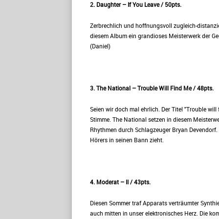
2. Daughter – If You Leave / 50pts.
Zerbrechlich und hoffnungsvoll zugleich-distanz
diesem Album ein grandioses Meisterwerk der Geg
(Daniel)
3. The National – Trouble Will Find Me / 48pts.
Seien wir doch mal ehrlich. Der Titel "Trouble wi
Stimme. The National setzen in diesem Meisterwer
Rhythmen durch Schlagzeuger Bryan Devendorf. Un
Hörers in seinen Bann zieht.
4. Moderat – II / 43pts.
Diesen Sommer traf Apparats verträumter Synthi
auch mitten in unser elektronisches Herz. Die k