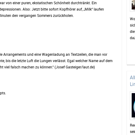
ar von einer puren, ekstatischen Schönheit durchtränkt. Ein
epressionen. Also: Jetzt bitte sofort Kopfhörer auf, „Milk“ laufen
 Minuten den vergangen Sommers zurückholen.
Wo
sic
di
daz
de Arrangements und eine Wagenladung an Textzeilen, die man vor
e, bis die letzte Luft die Lungen verlässt. Egal welcher Name auf dem
t viel falsch machen zu können.“ (Josef Gasteiger/laut.de)
Al
Li
pts.
Rec
se