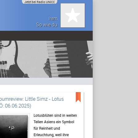
Jetzt bei Radio UNiCC
Irem
So wie du
bumreview: Little Simz - Lotus
Ö: 06.06.2025)
Lotusblüten sind in weiten
Teilen Asiens ein Symbol
für Reinheit und
Erleuchtung, weil ihre