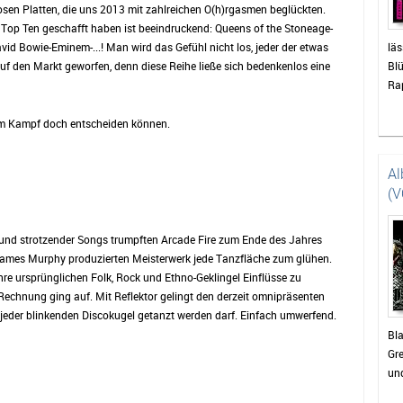
diosen Platten, die uns 2013 mit zahlreichen O(h)rgasmen beglückten.
sere Top Ten geschafft haben ist beeindruckend: Queens of the Stoneage-
id Bowie-Eminem-...! Man wird das Gefühl nicht los, jeder der etwas
läs
uf den Markt geworfen, denn diese Reihe ließe sich bedenkenlos eine
Blü
Ra
em Kampf doch entscheiden können.
Al
(V
ound strotzender Songs trumpften Arcade Fire zum Ende des Jahres
 James Murphy produzierten Meisterwerk jede Tanzfläche zum glühen.
ihre ursprünglichen Folk, Rock und Ethno-Geklingel Einflüsse zu
Rechnung ging auf. Mit Reflektor gelingt den derzeit omnipräsenten
 jeder blinkenden Discokugel getanzt werden darf. Einfach umwerfend.
Bla
Gre
und