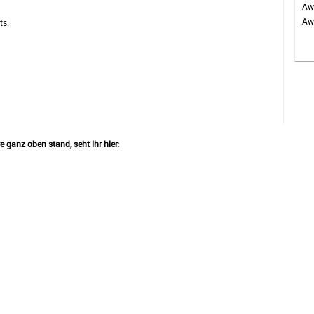
Aw
Awa
ts.
 ganz oben stand, seht ihr hier: