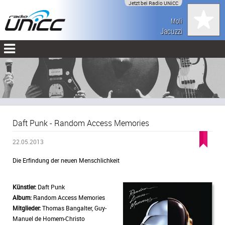
Jetzt bei Radio UNiCC
Moli
Jacuzzi
Daft Punk - Random Access Memories
22.05.2013
Die Erfindung der neuen Menschlichkeit
Künstler:
Daft Punk
Album:
Random Access Memories
Mitglieder:
Thomas Bangalter, Guy-
Manuel de Homem-Christo