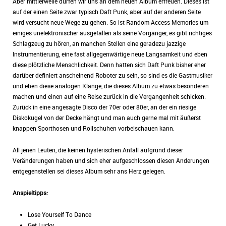
Aber mittlerweile dürfen wir uns an dem neuen Album erfreuen. Dieses ist
auf der einen Seite zwar typisch Daft Punk, aber auf der anderen Seite
wird versucht neue Wege zu gehen. So ist Random Access Memories um
einiges unelektronischer ausgefallen als seine Vorgänger, es gibt richtiges
Schlagzeug zu hören, an manchen Stellen eine geradezu jazzige
Instrumentierung, eine fast allgegenwärtige neue Langsamkeit und eben
diese plötzliche Menschlichkeit. Denn hatten sich Daft Punk bisher eher
darüber definiert anscheinend Roboter zu sein, so sind es die Gastmusiker
und eben diese analogen Klänge, die dieses Album zu etwas besonderen
machen und einen auf eine Reise zurück in die Vergangenheit schicken.
Zurück in eine angesagte Disco der 70er oder 80er, an der ein riesige
Diskokugel von der Decke hängt und man auch gerne mal mit äußerst
knappen Sporthosen und Rollschuhen vorbeischauen kann.
All jenen Leuten, die keinen hysterischen Anfall aufgrund dieser
Veränderungen haben und sich eher aufgeschlossen diesen Änderungen
entgegenstellen sei dieses Album sehr ans Herz gelegen.
Anspieltipps:
Lose Yourself To Dance
Get Lucky