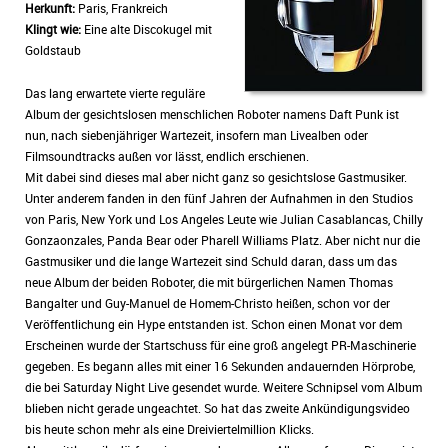
Herkunft:
Paris, Frankreich
Klingt wie:
Eine alte Discokugel mit
Goldstaub
Das lang erwartete vierte reguläre
Album der gesichtslosen menschlichen Roboter namens Daft Punk ist
nun, nach siebenjähriger Wartezeit, insofern man Livealben oder
Filmsoundtracks außen vor lässt, endlich erschienen.
Mit dabei sind dieses mal aber nicht ganz so gesichtslose Gastmusiker.
Unter anderem fanden in den fünf Jahren der Aufnahmen in den Studios
von Paris, New York und Los Angeles Leute wie Julian Casablancas, Chilly
Gonzaonzales, Panda Bear oder Pharell Williams Platz. Aber nicht nur die
Gastmusiker und die lange Wartezeit sind Schuld daran, dass um das
neue Album der beiden Roboter, die mit bürgerlichen Namen Thomas
Bangalter und Guy-Manuel de Homem-Christo heißen, schon vor der
Veröffentlichung ein Hype entstanden ist. Schon einen Monat vor dem
Erscheinen wurde der Startschuss für eine groß angelegt PR-Maschinerie
gegeben. Es begann alles mit einer 16 Sekunden andauernden Hörprobe,
die bei Saturday Night Live gesendet wurde. Weitere Schnipsel vom Album
blieben nicht gerade ungeachtet. So hat das zweite Ankündigungsvideo
bis heute schon mehr als eine Dreiviertelmillion Klicks.