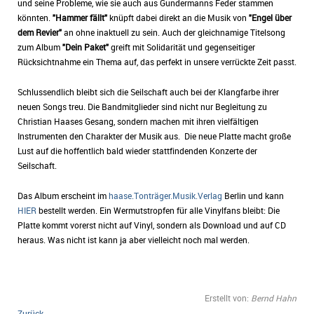
und seine Probleme, wie sie auch aus Gundermanns Feder stammen
könnten.
"Hammer fällt"
knüpft dabei direkt an die Musik von
"Engel über
dem Revier"
an ohne inaktuell zu sein. Auch der gleichnamige Titelsong
zum Album
"Dein Paket"
greift mit Solidarität und gegenseitiger
Rücksichtnahme ein Thema auf, das perfekt in unsere verrückte Zeit passt.
Schlussendlich bleibt sich die Seilschaft auch bei der Klangfarbe ihrer
neuen Songs treu. Die Bandmitglieder sind nicht nur Begleitung zu
Christian Haases Gesang, sondern machen mit ihren vielfältigen
Instrumenten den Charakter der Musik aus. Die neue Platte macht große
Lust auf die hoffentlich bald wieder stattfindenden Konzerte der
Seilschaft.
Das Album erscheint im
haase.Tonträger.Musik.Verlag
Berlin und kann
HIER
bestellt werden. Ein Wermutstropfen für alle Vinylfans bleibt: Die
Platte kommt vorerst nicht auf Vinyl, sondern als Download und auf CD
heraus. Was nicht ist kann ja aber vielleicht noch mal werden.
Erstellt von:
Bernd Hahn
Zurück