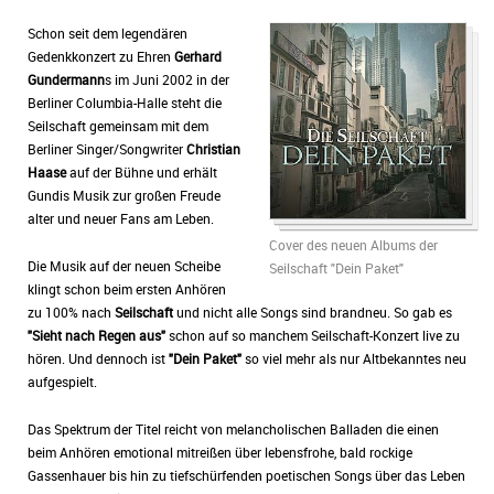
Schon seit dem legendären
Gedenkkonzert zu Ehren
Gerhard
Gundermann
s im Juni 2002 in der
Berliner Columbia-Halle steht die
Seilschaft gemeinsam mit dem
Berliner Singer/Songwriter
Christian
Haase
auf der Bühne und erhält
Gundis Musik zur großen Freude
alter und neuer Fans am Leben.
Cover des neuen Albums der
Die Musik auf der neuen Scheibe
Seilschaft "Dein Paket"
klingt schon beim ersten Anhören
zu 100% nach
Seilschaft
und nicht alle Songs sind brandneu. So gab es
"Sieht nach Regen aus"
schon auf so manchem Seilschaft-Konzert live zu
hören. Und dennoch ist
"Dein Paket"
so viel mehr als nur Altbekanntes neu
aufgespielt.
Das Spektrum der Titel reicht von melancholischen Balladen die einen
beim Anhören emotional mitreißen über lebensfrohe, bald rockige
Gassenhauer bis hin zu tiefschürfenden poetischen Songs über das Leben