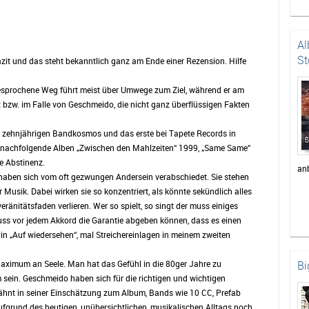
Al
St
zit und das steht bekanntlich ganz am Ende einer Rezension. Hilfe
t besprochene Weg führt meist über Umwege zum Ziel, während er am
 bzw. im Falle von Geschmeido, die nicht ganz überflüssigen Fakten
ast zehnjährigen Bandkosmos und das erste bei Tapete Records in
 nachfolgende Alben „Zwischen den Mahlzeiten“ 1999, „Same Same“
e Abstinenz.
an
o haben sich vom oft gezwungen Andersein verabschiedet. Sie stehen
r Musik. Dabei wirken sie so konzentriert, als könnte sekündlich alles
eränitätsfaden verlieren. Wer so spielt, so singt der muss einiges
uss vor jedem Akkord die Garantie abgeben können, dass es einen
in „Auf wiedersehen“, mal Streichereinlagen in meinem zweiten
Maximum an Seele. Man hat das Gefühl in die 80ger Jahre zu
Bi
sein. Geschmeido haben sich für die richtigen und wichtigen
wähnt in seiner Einschätzung zum Album, Bands wie 10 CC, Prefab
ufgrund des heutigen, unübersichtlichen, musikalischen Alltags noch