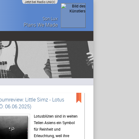
Jetzt bei Radio UNiCC
Son Lux
Plans We Made
bumreview: Little Simz - Lotus
Ö: 06.06.2025)
Lotusblüten sind in weiten
Teilen Asiens ein Symbol
für Reinheit und
Erleuchtung, weil ihre