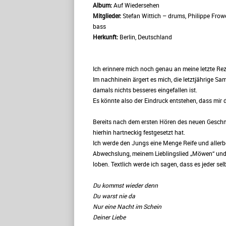
Album:
Auf Wiedersehen
Mitglieder:
Stefan Wittich – drums, Philippe Frowei
bass
Herkunft:
Berlin, Deutschland
Ich erinnere mich noch genau an meine letzte Rez
Im nachhinein ärgert es mich, die letztjährige S
damals nichts besseres eingefallen ist.
Es könnte also der Eindruck entstehen, dass mir 
Bereits nach dem ersten Hören des neuen Geschme
hierhin hartneckig festgesetzt hat.
Ich werde den Jungs eine Menge Reife und allerbe
Abwechslung, meinem Lieblingslied „Möwen“ und 
loben. Textlich werde ich sagen, dass es jeder sel
Du kommst wieder denn
Du warst nie da
Nur eine Nacht im Schein
Deiner Liebe