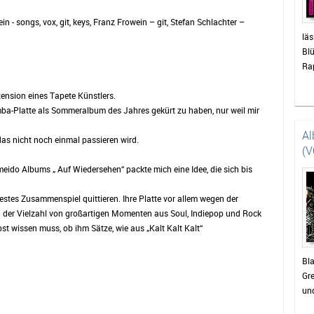
n - songs, vox, git, keys, Franz Frowein – git, Stefan Schlachter –
läs
Blü
Ra
ension eines Tapete Künstlers.
amba-Platte als Sommeralbum des Jahres gekürt zu haben, nur weil mir
Al
das nicht noch einmal passieren wird.
(V
ido Albums „ Auf Wiedersehen“ packte mich eine Idee, die sich bis
stes Zusammenspiel quittieren. Ihre Platte vor allem wegen der
der Vielzahl von großartigen Momenten aus Soul, Indiepop und Rock
bst wissen muss, ob ihm Sätze, wie aus „Kalt Kalt Kalt“
Bla
Gre
und