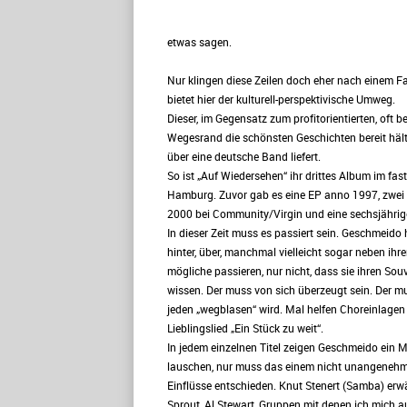
etwas sagen.
Nur klingen diese Zeilen doch eher nach einem Fa
bietet hier der kulturell-perspektivische Umweg.
Dieser, im Gegensatz zum profitorientierten, of
Wegesrand die schönsten Geschichten bereit hält
über eine deutsche Band liefert.
So ist „Auf Wiedersehen“ ihr drittes Album im f
Hamburg. Zuvor gab es eine EP anno 1997, zwei
2000 bei Community/Virgin und eine sechsjährig
In dieser Zeit muss es passiert sein. Geschmeid
hinter, über, manchmal vielleicht sogar neben ihre
mögliche passieren, nur nicht, dass sie ihren Souv
wissen. Der muss von sich überzeugt sein. Der m
jeden „wegblasen“ wird. Mal helfen Choreinlagen 
Lieblingslied „Ein Stück zu weit“.
In jedem einzelnen Titel zeigen Geschmeido ein 
lauschen, nur muss das einem nicht unangenehm 
Einflüsse entschieden. Knut Stenert (Samba) er
Sprout, Al Stewart, Gruppen mit denen ich mich a