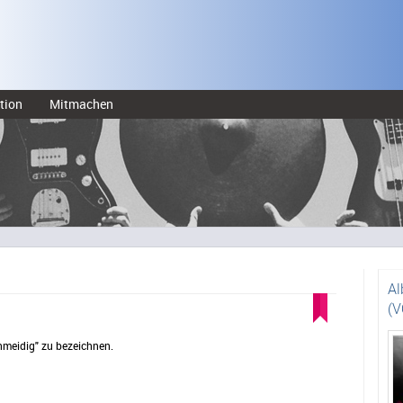
tion
Mitmachen
Al
(V
meidig" zu bezeichnen.