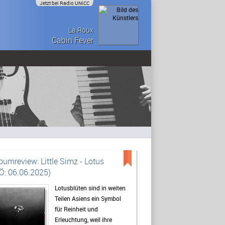
Jetzt bei Radio UNiCC
La Roux
Cabin Fever
bumreview: Little Simz - Lotus
Ö: 06.06.2025)
Lotusblüten sind in weiten
Teilen Asiens ein Symbol
für Reinheit und
Erleuchtung, weil ihre