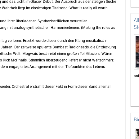
 und das Licht im Glacier Debut. Der Ausbruch aus der stetigen Suche
Wahrheit liegt im einsichtigen Titelsong: What is really all worth,
Al
nd ihrer überladenen Syntheziserflächen verurteilen.
St
ang mit analog-synthetischen Harmonieebenen. (Making the rules as
ag verloren. Ersetzt wurde dieser durch den Klang musikalisch-
n Jahren. Der zeitweise opulente Bombast Radioheads, die Entdeckung
ottische Welt Mogwais beschreibt einen großen Teil Glaciers. Wären
ts Rick McPhails. Stimmlich überzeugend liefert er nicht Weltschmerz
ndern engagiertes Arrangement mit den Tiefpunkten des Lebens.
an
 wieder. Orchestral erstrahlt dieser Fakt in Form dieser Band allemal
Bi