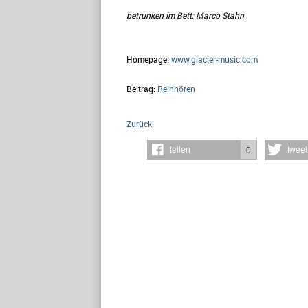
betrunken im Bett: Marco Stahn
Homepage:
www.glacier-music.com
Beitrag:
Reinhören
Zurück
teilen
tweet
0