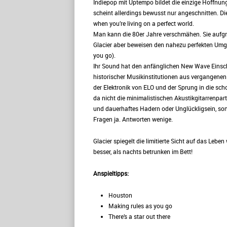
Indiepop mit Uptempo bildet die einzige Hoffnung
scheint allerdings bewusst nur angeschnitten. Die 
when you’re living on a perfect world.
Man kann die 80er Jahre verschmähen. Sie aufgru
Glacier aber beweisen den nahezu perfekten Umg
you go).
Ihr Sound hat den anfänglichen New Wave Einschl
historischer Musikinstitutionen aus vergangene
der Elektronik von ELO und der Sprung in die sch
da nicht die minimalistischen Akustikgitarrenpar
und dauerhaftes Hadern oder Unglückligsein, so
Fragen ja. Antworten wenige.
Glacier spiegelt die limitierte Sicht auf das Leben
besser, als nachts betrunken im Bett!
Anspieltipps:
Houston
Making rules as you go
There’s a star out there