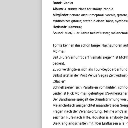
Band:
Glacier
Album:
A sunny Place for shady People
Mitglieder:
richard arthur mcphail: vocals, gitarre
synthesizer, gitarre; stefan nielsen: bass, synthes
Herkunft:
Hamburg
Sound:
70er/80er Jahre beeinflusster, melanchol
Tomte kennen ihn schon lange. Nachzuhören auf
McPhail.
Seit „Pure Vernunft darf niemals siegen“ ist McPha
bedient.
Zuvor verdingte er sich als Tour-Keyboarder für 
Selbst jetzt in der Post Venus Vegas Zeit widmet
„Glacier“.
Schnell ziehen sich Parallelen vom kühlen, schn
Leider ist Rick McPhail gebürtiger US-Amerikane
Der Bandname spiegelt die Grundstimmung von „A
Melancholisch ausgerichtet mäandert jeder Song 
Fragen nach der Verantwortung: Tell me who's in 
seichten Rufe nach Hilfe: Houston is anybody the
Die Klanglandschaften mit 70er Einflüssen á la 