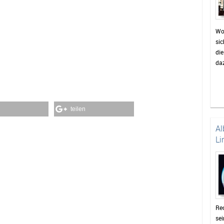
Wo
sic
di
daz
teilen
Al
Li
Rec
se