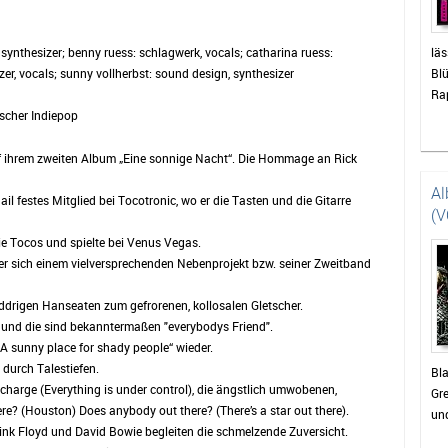
, synthesizer; benny ruess: schlagwerk, vocals; catharina ruess:
läs
izer, vocals; sunny vollherbst: sound design, synthesizer
Blü
Ra
ischer Indiepop
 ihrem zweiten Album „Eine sonnige Nacht“. Die Hommage an Rick
Al
il festes Mitglied bei Tocotronic, wo er die Tasten und die Gitarre
(V
die Tocos und spielte bei Venus Vegas.
 er sich einem vielversprechenden Nebenprojekt bzw. seiner Zweitband
oddrigen Hanseaten zum gefrorenen, kollosalen Gletscher.
r und die sind bekanntermaßen "everybodys Friend".
 sunny place for shady people“ wieder.
durch Talestiefen.
Bla
charge (Everything is under control), die ängstlich umwobenen,
Gre
re? (Houston) Does anybody out there? (There’s a star out there).
und
Pink Floyd und David Bowie begleiten die schmelzende Zuversicht.