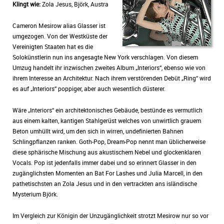
Klingt wie:
Zola Jesus, Björk, Austra
Cameron Mesirow alias Glasser ist
umgezogen. Von der Westküste der
Vereinigten Staaten hat es die
Solokünstlerin nun ins angesagte New York verschlagen. Von diesem
Umzug handelt ihr inzwischen zweites Album „Interiors“, ebenso wie von
ihrem Interesse an Architektur. Nach ihrem verstörenden Debüt „Ring“ wird
es auf „Interiors“ poppiger, aber auch wesentlich düsterer.
Wäre „Interiors“ ein architektonisches Gebäude, bestünde es vermutlich
aus einem kalten, kantigen Stahlgerüst welches von unwirtlich grauem
Beton umhüllt wird, um den sich in wirren, undefinierten Bahnen
Schlingpflanzen ranken. Goth-Pop, Dream-Pop nennt man üblicherweise
diese sphärische Mischung aus akustischem Nebel und glockenklaren
Vocals. Pop ist jedenfalls immer dabei und so erinnert Glasser in den
zugänglichsten Momenten an Bat For Lashes und Julia Marcell, in den
pathetischsten an Zola Jesus und in den vertrackten ans isländische
Mysterium Björk.
Im Vergleich zur Königin der Unzugänglichkeit strotzt Mesirow nur so vor