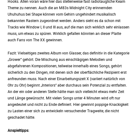
Hooks. Allen voran wäre hier das stellenweise fast radiotaugliche Keam
Theme zu nennen. Auch die an M83s Midnight City erinnernden
Uhuhuhus bei Shape können vom Gehirn ungehindert musikalisch
bekannten Rastern zugeordnet werden. Anders sieht es da schon mit
Tracks wie Window I, II und III aus, auf die man sich wirklich sehr einlassen
muss, um etwas zu spüren. Wirklich gefallen könnten an dieser Platte
auch Fans von The XX gewinnen.
Fazit: Vielseitiges zweites Album von Glasser, das definitiv in die Kategorie
„Grower“ gehört. Die Mischung aus einschlägigen Melodien und
abgefahrenen Kompositionen, teilweise innerhalb eines Songs, gehört
sicherlich zu den Dingen, mit denen sich der oberflächliche Rezipient erst
anfreunden muss. Nach einer Einarbeitungszeit X (variiert natürlich von
Ohr zu Ohr) beginnt „Interiors“ aber durchaus sein Potenzial zu entfalten.
An der ein oder anderen Stelle hätte man sich vielleicht etwas mehr Zeit
und Länge gewünscht. Mit vielen Songs unter 4 Minuten wird oft nur
angedeutet und nicht zu Ende definiert. Hier gewinnt poppige Knackigkeit
zu Lasten einer sich zu entwickeln versuchender Tragweite, die nicht
geschadet hätte.
Anspieltipps: