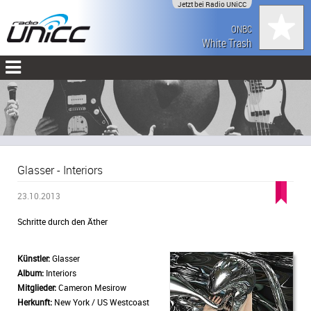
Jetzt bei Radio UNiCC
ONBC
White Trash
Glasser - Interiors
23.10.2013
Schritte durch den Äther
Künstler:
Glasser
Album:
Interiors
Mitglieder:
Cameron Mesirow
Herkunft:
New York / US Westcoast