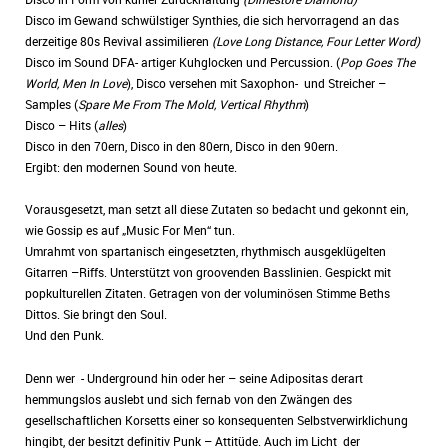
Disco im Gewand schwülstiger Synthies, die sich hervorragend an das
derzeitige 80s Revival assimilieren
(Love Long Distance, Four Letter Word)
Disco im Sound DFA- artiger Kuhglocken und Percussion.
(
Pop Goes The
World, Men In Love
), Disco versehen mit Saxophon-
und Streicher –
Samples (
Spare Me From The Mold, Vertical Rhythm
)
Disco – Hits (
alles
)
Disco in den 70ern, Disco in den 80ern, Disco in den 90ern.
Ergibt: den modernen Sound von heute.
Vorausgesetzt, man setzt all diese Zutaten so bedacht und gekonnt ein,
wie Gossip es auf „Music For Men“ tun.
Umrahmt von spartanisch eingesetzten, rhythmisch ausgeklügelten
Gitarren –Riffs. Unterstützt von groovenden Basslinien.
Gespickt mit
popkulturellen Zitaten.
Getragen von der voluminösen Stimme Beths
Dittos. Sie bringt den Soul.
Und den Punk.
Denn wer - Underground hin oder her – seine Adipositas derart
hemmungslos auslebt und sich fernab von den Zwängen des
gesellschaftlichen Korsetts einer so konsequenten Selbstverwirklichung
hingibt, der besitzt definitiv Punk – Attitüde. Auch im Licht der