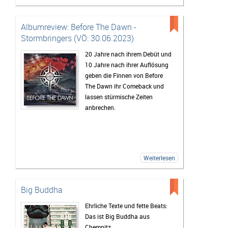
Albumreview: Before The Dawn -
Stormbringers (VÖ: 30.06.2023)
20 Jahre nach ihrem Debüt und
10 Jahre nach ihrer Auflösung
geben die Finnen von Before
The Dawn ihr Comeback und
lassen stürmische Zeiten
anbrechen.
Weiterlesen
Big Buddha
Ehrliche Texte und fette Beats:
Das ist Big Buddha aus
Chemnitz.