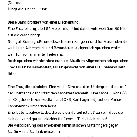
(Drums)
klingt wie:
Dance - Punk
Diese Band profitiert von einer Erscheinung.
Eine Erscheinung, die 1,55 Meter misst. Und dabei wohl weit über 90 Kilo
auf die Wage bringt.
Nun gut, Körpergröße und Gewicht einer Sängerin sind für Musik, über die
wir hier im Allgemeinen und Besonderen ja eigentlich sprechen wollen,
wahrlich von eminenter Irrelevanz.
Doch sprechen wir hier nicht nur über Musik im Allgemeinen, wir sprechen
über Musik im Besonderen, Musik gemacht von einer Frau namens Beth
Ditto.
Eine Frau, die polarisiert. Eine Anti – Diva aus dem Underground, die auf
der Oberfläche der glitzernden Modewelt wandelt. Eine Mode – Ikone (?)
in XXL, die sich vom Godfather of XXS, Karl Lagerfeld, auf der Pariser
Fashionweek umgarnen lässt.
Eine laute, tabulose Lesbe, die so stolz darauf ist „fat“ zu sein, dass sie
sich ganz und gar unbekleidet für Cover – Titel ablichten ließ.
Die Verkörperung des erhobenen feministischen Mittelfingers gegen
Schön – und Schlankheitswahn.