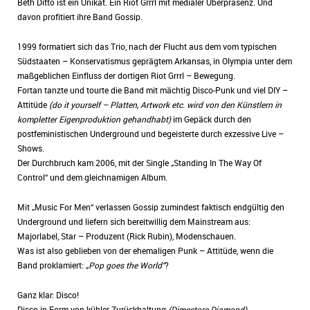
Beth Ditto ist ein Unikat. Ein Riot Grrrl mit medialer Überpräsenz. Und
davon profitiert ihre Band Gossip.
1999 formatiert sich das Trio, nach der Flucht aus dem vom typischen
Südstaaten – Konservatismus geprägtem Arkansas, in Olympia unter dem
maßgeblichen Einfluss der dortigen Riot Grrrl – Bewegung.
Fortan tanzte und tourte die Band mit mächtig Disco-Punk und viel DIY –
Attitüde
(do it yourself – Platten, Artwork etc. wird von den Künstlern in
kompletter Eigenproduktion gehandhabt)
im Gepäck durch den
postfeministischen Underground und begeisterte durch exzessive Live –
Shows.
Der Durchbruch kam 2006, mit der Single „Standing In The Way Of
Control“ und dem gleichnamigen Album.
Mit „Music For Men“ verlassen Gossip zumindest faktisch endgültig den
Underground und liefern sich bereitwillig dem Mainstream aus:
Majorlabel, Star – Produzent (Rick Rubin), Modenschauen.
Was ist also geblieben von der ehemaligen Punk – Attitüde, wenn die
Band proklamiert: „
Pop goes the World“
?
Ganz klar: Disco!
Disco in Form von kühler Zurückhaltung
(Dimestore Diamond)