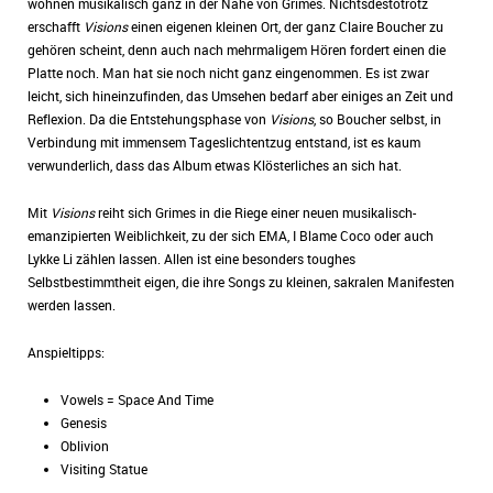
wohnen musikalisch ganz in der Nähe von Grimes. Nichtsdestotrotz
erschafft
Visions
einen eigenen kleinen Ort, der ganz Claire Boucher zu
gehören scheint, denn auch nach mehrmaligem Hören fordert einen die
Platte noch. Man hat sie noch nicht ganz eingenommen. Es ist zwar
leicht, sich hineinzufinden, das Umsehen bedarf aber einiges an Zeit und
Reflexion. Da die Entstehungsphase von
Visions
, so Boucher selbst, in
Verbindung mit immensem Tageslichtentzug entstand, ist es kaum
verwunderlich, dass das Album etwas Klösterliches an sich hat.
Mit
Visions
reiht sich Grimes in die Riege einer neuen musikalisch-
emanzipierten Weiblichkeit, zu der sich EMA, I Blame Coco oder auch
Lykke Li zählen lassen. Allen ist eine besonders toughes
Selbstbestimmtheit eigen, die ihre Songs zu kleinen, sakralen Manifesten
werden lassen.
Anspieltipps:
Vowels = Space And Time
Genesis
Oblivion
Visiting Statue