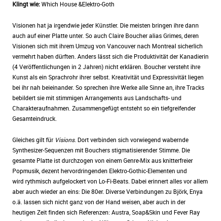
Klingt wie:
Which House &Elektro-Goth
Visionen hat ja irgendwie jeder Künstler. Die meisten bringen ihre dann
auch auf einer Platte unter. So auch Claire Boucher alias Grimes, deren
Visionen sich mit ihrem Umzug von Vancouver nach Montreal sicherlich
vermehrt haben dürften. Anders lässt sich die Produktivität der Kanadierin
(4 Veröffentlichungen in 2 Jahren) nicht erklären. Boucher versteht ihre
Kunst als ein Sprachrohr ihrer selbst. Kreativität und Expressivität liegen
bei ihr nah beieinander. So sprechen ihre Werke alle Sinne an, ihre Tracks
bebildert sie mit stimmigen Arrangements aus Landschafts- und
Charakteraufnahmen. Zusammengefügt entsteht so ein tiefgreifender
Gesamteindruck.
Gleiches gilt für
Visions
. Dort verbinden sich vorwiegend wabernde
Synthesizer-Sequenzen mit Bouchers stigmatisierender Stimme. Die
gesamte Platte ist durchzogen von einem Genre-Mix aus knitterfreier
Popmusik, dezent hervordringenden Elektro-Gothic-Elementen und
wird rythmisch aufgelockert von Lo-Fi-Beats. Dabei erinnert alles vor allem
aber auch wieder an eins: Die 80er. Diverse Verbindungen zu Björk, Enya
o.ä. lassen sich nicht ganz von der Hand weisen, aber auch in der
heutigen Zeit finden sich Referenzen: Austra, Soap&Skin und Fever Ray