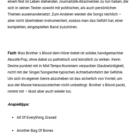
einem fest im Leben stehenden Journalistik-Absolventen zu tun haben, der
sich in seinen Texten sowohl mit politischen, als auch persönlichen
Themen auseinandersetzt. Zum Anderen werden die Songs reichlich –
aber nicht übertrieben instrumentiert, sodass man das Gefühl hat, einer
kompletten, eingespielten Band zuzuhören.
Fazit:
Was Brother´s Blood dem Hörer bietet ist solider, handgemachter
Akustik-Pop, ohne dabei zu pathetisch und künstlich zu wirken. Kevin
Devine punktet mit in Mid-Tempo-Nummern verpackter Glaubwürdigkeit,
nicht mit der Singer/Songwriter-typischen Achterbahnfahrt der Gefühle.
Um sich im eigenen Genre abzuheben ist das sicherlich von Vorteil, um
aus der Masse herauszustechen nicht unbedingt. Brother´s Blood packt,
nimmt mit – lässt aber auch wieder los.
Anspieltipps:
All Of Everything, Erased
Another Bag Of Bones