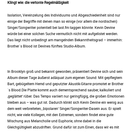
Klingt wie: die vertonte Regelmäßigkeit
Isolation, Vereinzelung des Individuums und Abgeschiedenheit sind nur
einige der Begriffe mit denen man so einige (vor allem die nordischen)
Singer/Songwriter potentiell bei last.fm taggen könnte. Kevin Devine
würde bei einer solchen Suche vermutlich nicht mit aufgelistet werden.
Das liegt nicht unbedingt am mangelnden Bekanntheitsgrad – immerhin:
Brother´s Blood ist Devines fünftes Studio-Album.
In Brooklyn groß und bekannt geworden, präsentiert Devine sich und sein
Album dieser Tage äußerst adäquat zum eigenen Sound: Mit gepflegtem
Bart, gebügeltem Hemd und geputzter Akustik-Gitarre promotet er Brother
´s Blood.Die Platte kommt auch dementsprechend sauber, kalkuliert und
‚geglättet‘ rüber. Das Tempo variiert nur geringfügig, die großen Emotionen
bleiben aus – was gut ist. Dadurch klinkt sich Kevin Devine ein wenig aus
dem weit verbreiteten, ‚bipolaren‘ Singer/Songwriter-Dasein aus. Er spielt
nicht, wie viele Kollegen, mit den Extremen, sondern findet eine gute
Mischung aus Melancholie und Euphorie, ohne dabei in die
Gleichgültigkeit abzudriften. Grund dafür ist zum Einen, dass wir es mit