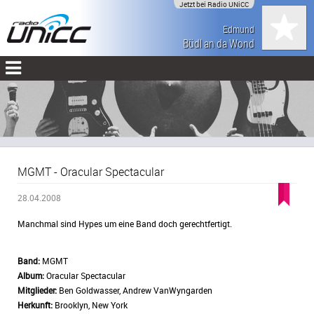
Jetzt bei Radio UNiCC
Edmund
Büdl an da Wond
MGMT - Oracular Spectacular
28.04.2008
Manchmal sind Hypes um eine Band doch gerechtfertigt.
Band:
MGMT
Album:
Oracular Spectacular
Mitglieder:
Ben Goldwasser, Andrew VanWyngarden
Herkunft:
Brooklyn, New York