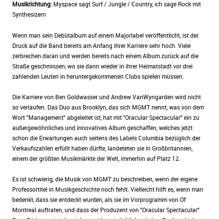
Musikrichtung:
Myspace sagt Surf / Jungle / Country, ich sage Rock mit
Synthesizern
Wenn man sein Debütalbum auf einem Majorlabel veröffentlicht, ist der
Druck auf die Band bereits am Anfang ihrer Karriere sehr hoch. Viele
zerbrechen daran und werden bereits nach einem Album zurück auf die
Straße geschmissen, wo sie dann wieder in ihrer Heimatstadt vor drei
zahlenden Leuten in heruntergekommenen Clubs spielen müssen.
Die Karriere von Ben Goldwasser und Andrew VanWyngarden wird nicht
so verlaufen. Das Duo aus Brooklyn, das sich MGMT nennt, was von dem
Wort "Management" abgeleitet ist, hat mit "Oracular Spectacular" ein zu
außergewöhnliches und innovatives Album geschaffen, welches jetzt
schon die Erwartungen auch seitens des Labels Columbia bezüglich der
Verkaufszahlen erfüllt haben dürfte, landeteten sie in Großbritannien,
einem der größten Musikmärkte der Welt, immerhin auf Platz 12.
Es ist schwierig, die Musik von MGMT zu beschreiben, wenn der eigene
Professortitel in Musikgeschichte noch fehlt. Vielleicht hilft es, wenn man
bedenkt, dass sie entdeckt wurden, als sie im Vorprogramm von Of
Montreal auftraten, und dass der Produzent von "Oracular Spectacular"