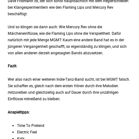
Dave Fridmann ist, der sich sonst hauptsächlich mit dem Reglerschieben
bei Klangexperimentlern wie den Flaming Lips und Mercury Rev
beschäftigt.
Und so klingen sie dann auch: Wie Mercury Rev ohne die
Märcheneinflüsse, wie die Flaming Lips ohne die Verspieltheit. Dafür
natürlich mit jede Menge MGMT: Kaum eine andere Band hat es in der
jüngeren Vergangenheit geschafft, so eigenständig zu klingen, und sich
von allen anderen derzeit angesagten Bands abzusetzen.
Fazit:
Wer also nach einer weiteren Indie-Tanz-Band sucht, ist bei MGMT falsch.
Sie schaffen es, gleich nach dem ersten Hören durch ihre Melodien
mitzureißen und gleichzeitig auch auf Dauer durch ihre unzähligen
Einflüsse mitreißend zu bleiben.
Anspieltipps:
Time To Pretend
Electric Feel
Kids