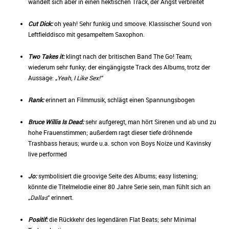
wandelt sich aber in einen hektischen Track, der Angst verbreitet
Cut Dick:
oh yeah! Sehr funkig und smoove. Klassischer Sound von
Leftfielddisco mit gesampeltem Saxophon.
Two Takes it:
klingt nach der britischen Band The Go! Team;
wiederum sehr funky; der eingängigste Track des Albums, trotz der
Aussage: „
Yeah, I Like Sex!“
Rank:
erinnert an Filmmusik, schlägt einen Spannungsbogen
Bruce Willis Is Dead:
sehr aufgeregt, man hört Sirenen und ab und zu
hohe Frauenstimmen; außerdem ragt dieser tiefe dröhnende
Trashbass heraus; wurde u.a. schon von Boys Noize und Kavinsky
live performed
Jo:
symbolisiert die groovige Seite des Albums; easy listening;
könnte die Titelmelodie einer 80 Jahre Serie sein, man fühlt sich an
„
Dallas
“ erinnert.
Positif:
die Rückkehr des legendären Flat Beats; sehr Minimal