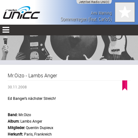
Jetzt bei Radio UNiCC
Ami Warning
Sommerregen (feat. Carlo5)
Mr.Oizo - Lambs Anger
30.11.2008
Ed Banger's nächster Streich!
Band:
Mr.Oizo
Album:
Lambs Anger
Mitglieder:
Quentin Dupieux
Herkunft:
Paris, Frankreich