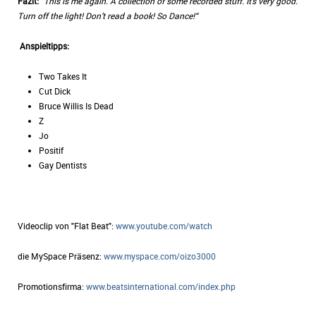
Fazit:
“
This is me again. A collection of some recorded stuff. It’s very good.
Turn off the light! Don’t read a book! So Dance!“
Anspieltipps:
Two Takes It
Cut Dick
Bruce Willis Is Dead
Z
Jo
Positif
Gay Dentists
Videoclip von "Flat Beat":
www.youtube.com/watch
die MySpace Präsenz:
www.myspace.com/oizo3000
Promotionsfirma:
www.beatsinternational.com/index.php