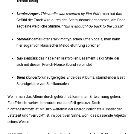
Techno lastig
Lambs Anger:
„
This audio was recorded by Flat Eric
“; man hat das
Gefühl der Track wird durch den Schraubstock genommen; am Ende
sagt eine weibliche Stimme: “
This is enough! Go back to the class!“
Steroids:
gemäßigter Track mit typischen Uffie Vocals; man kann
hier sogar von klassischer Melodieführung sprechen
Gay Dentists:
das hat einen kraftvollen Bassment Jaxx Style, der
sich mit diesem French-House Sound verbindet
Blind Concerto:
unaufgeregtes Ende des Albums; stampfender Beat,
Soundgeklirre von Spielkonsolen.
Wenn man das Album durch gehört hat, kann man Entwarnung geben.
Flat Eric lebt weiter. Ihm wurde nur das Fell gestutzt. Doch
nichtsdestotrotz ist Mr.Oizo weiterhin der unergründlichste Künstler der
Jetztzeit und "verrückt" ist, im positiven Sinne, wohl das passende Adjektiv
seines Wesen.