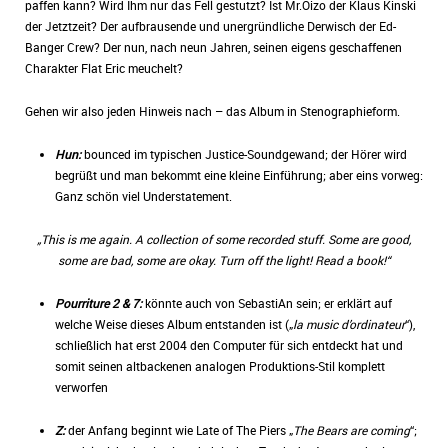
paffen kann? Wird Ihm nur das Fell gestutzt? Ist Mr.Oizo der Klaus Kinski
der Jetztzeit? Der aufbrausende und unergründliche Derwisch der Ed-
Banger Crew? Der nun, nach neun Jahren, seinen eigens geschaffenen
Charakter Flat Eric meuchelt?
Gehen wir also jeden Hinweis nach – das Album in Stenographieform.
Hun:
bounced im typischen Justice-Soundgewand; der Hörer wird
begrüßt und man bekommt eine kleine Einführung; aber eins vorweg:
Ganz schön viel Understatement.
„This is me again. A collection of some recorded stuff. Some are good,
some are bad, some are okay. Turn off the light! Read a book!“
Pourriture 2 & 7:
könnte auch von SebastiAn sein; er erklärt auf
welche Weise dieses Album entstanden ist („
la music d’ordinateur
“),
schließlich hat erst 2004 den Computer für sich entdeckt hat und
somit seinen altbackenen analogen Produktions-Stil komplett
verworfen
Z:
der Anfang beginnt wie Late of The Piers „
The Bears are coming
“;