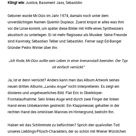
Klingt wie:
Justice, Bassment Jaxx, SebastiAn
Geboren wurde Mr.Oizo im Jahr 1974, damals noch unter dem
unverdächtigen Namen Quentin Dupieux. Zuerst knipst er alles was ihm
vor die Linse kommt, um später diese Bilder mit Hilfe eines Synthesizers
akustisch zu unterlegen. Er ist mehr Regisseur als Musiker. Seine Freunde
sind Kavinsky, Sébastian Tellier und SebastiAn. Ferner sagt Ed-Banger
Gründer Pedro Winter über ihn:
„
Ich finde, Mr.Oizo sollte sein Leben in einer Irrenanstalt beenden. Der Typ
ist einfach verrückt.“
Ja, ist er denn verrückt? Anders kann man das Album Artwork seines
neuen dritten Albums „
Lambs Anger
“ nicht interpretieren. Es zeigt ein
düsteres und ungeheuerliches Bild: Flat Eric in Oberkörper-
Frontalaufnahme. Sein linkes Auge wird durch zwei Finger der linken
Hand eines Unbekannten gestreckt. Ein Klappmesser, gehalten in der
rechten Hand des ominösen Mannes im Hintergrund, bedroht Ihn.
Haben wir das Schlimmste zu befürchten? Sprich den qualvollen Tod
unseres Lieblings-Plüsch-Charakters, der so schön mit Wiener Würstchen