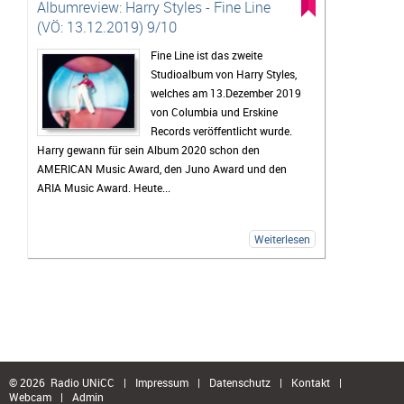
Albumreview: Harry Styles - Fine Line
(VÖ: 13.12.2019) 9/10
Fine Line ist das zweite
Studioalbum von Harry Styles,
welches am 13.Dezember 2019
von Columbia und Erskine
Records veröffentlicht wurde.
Harry gewann für sein Album 2020 schon den
AMERICAN Music Award, den Juno Award und den
ARIA Music Award. Heute...
Weiterlesen
© 2026 Radio UNiCC
|
Impressum
|
Datenschutz
|
Kontakt
|
Webcam
|
Admin