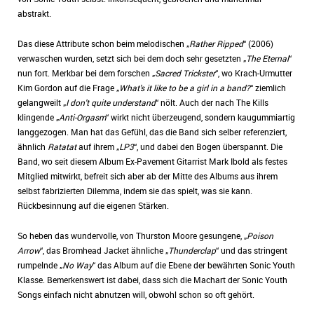
abstrakt.
Das diese Attribute schon beim melodischen „
Rather Ripped
“ (2006)
verwaschen wurden, setzt sich bei dem doch sehr gesetzten „
The Eternal
“
nun fort. Merkbar bei dem forschen „
Sacred Trickster
“, wo Krach-Urmutter
Kim Gordon auf die Frage „
What's it like to be a girl in a band?
“ ziemlich
gelangweilt „
I don't quite understand
“ nölt. Auch der nach The Kills
klingende „
Anti-Orgasm
“ wirkt nicht überzeugend, sondern kaugummiartig
langgezogen. Man hat das Gefühl, das die Band sich selber referenziert,
ähnlich
Ratatat
auf ihrem „
LP3
“, und dabei den Bogen überspannt. Die
Band, wo seit diesem Album Ex-Pavement Gitarrist Mark Ibold als festes
Mitglied mitwirkt, befreit sich aber ab der Mitte des Albums aus ihrem
selbst fabrizierten Dilemma, indem sie das spielt, was sie kann.
Rückbesinnung auf die eigenen Stärken.
So heben das wundervolle, von Thurston Moore gesungene, „
Poison
Arrow
“, das Bromhead Jacket ähnliche „
Thunderclap
“ und das stringent
rumpelnde „
No Way
“ das Album auf die Ebene der bewährten Sonic Youth
Klasse. Bemerkenswert ist dabei, dass sich die Machart der Sonic Youth
Songs einfach nicht abnutzen will, obwohl schon so oft gehört.