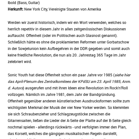
Ibold (Bass, Guitar)
Herkunft:
New York City, Vereinigte Staaten von Amerika
Werden wir zuerst historisch, indem wir ein Wort verwenden, welches so
herrlich repetitiv in diesem Jahr in allen zeitgenössischen Diskussionen
auftaucht: Offenheit (oder im Politischen auch Glasnost genannt).
Schließlich hätte es ohne die proklamierten Reformen unter Gorbatschow
in der Sowjetunion kein Aufbegehren in der DDR gegeben und somit auch
keine friedliche Revolution, die nun als 20. Jahrestag 365 Tage im Jahr
zelebriert wird.
Sonic Youth hat diese Offenheit schon ein paar Jahre vor 1985 (
siehe hier
das April-Plenum des Zentralkomitees der KPdSU am 23. April 1985, Anm.
d. Autors
) ausgerufen und mit ihren Ideen eine Revolution im Rock’n’Roll
vollzogen. Nämlich im Jahre 1981, dem Jahr der Bandgründung.
Offenheit gegenüber anderen künstlerischen Ausdrucksformen sollte zum
wichtigsten Merkmal der Musik der vier New Yorker werden. So klemmten
sie sich Schraubenzieher und Schlagzeugstöcke zwischen die
Gitarrensaiten, ließen die Lieder der A-Seite der Platte auf der B-Seite gleich
nochmal spielen - allerdings rückwärts - und verfolgten immer den Plan,
das Korsett, welches die gängigen musikalischen Regeln darstellt,