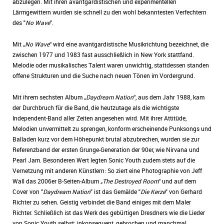
abzulegen. Mit ihren avantgardistischen und experimentellen
Lärmgewittern wurden sie schnell zu den wohl bekanntesten Verfechtern
des "
No Wave
".
Mit „
No Wave
“ wird eine avantgardistische Musikrichtung bezeichnet, die
zwischen 1977 und 1983 fast ausschließlich in New York stattfand.
Melodie oder musikalisches Talent waren unwichtig, stattdessen standen
offene Strukturen und die Suche nach neuen Tönen im Vordergrund.
Mit ihrem sechsten Album „
Daydream Nation
“, aus dem Jahr 1988, kam
der Durchbruch für die Band, die heutzutage als die wichtigste
Independent-Band aller Zeiten angesehen wird. Mit ihrer Attitüde,
Melodien unvermittelt zu sprengen, konform erscheinende Punksongs und
Balladen kurz vor dem Höhepunkt brutal abzubrechen, wurden sie zur
Referenzband der ersten Grunge-Generation der 90er, wie Nirvana und
Pearl Jam. Besonderen Wert legten Sonic Youth zudem stets auf die
Vernetzung mit anderen Künstlern: So ziert eine Photographie von Jeff
Wall das 2006er B-Seiten-Album „
The Destroyed Room
“ und auf dem
Cover von "
Daydream Nation
" ist das Gemälde "
Die Kerze
" von Gerhard
Richter zu sehen. Geistig verbindet die Band einiges mit dem Maler
Richter. Schließlich ist das Werk des gebürtigen Dresdners wie die Lieder
von Sonic Youth selbst: inkonsequent, gebrochen und manchmal