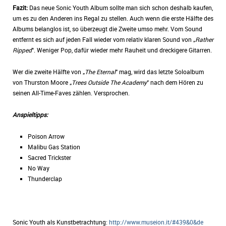
Fazit:
Das neue Sonic Youth Album sollte man sich schon deshalb kaufen,
um es zu den Anderen ins Regal zu stellen. Auch wenn die erste Hälfte des
Albums belanglos ist, so überzeugt die Zweite umso mehr. Vom Sound
entfernt es sich auf jeden Fall wieder vom relativ klaren Sound von „
Rather
Ripped
“. Weniger Pop, dafür wieder mehr Rauheit und dreckigere Gitarren.
Wer die zweite Hälfte von „
The Eternal
“ mag, wird das letzte Soloalbum
von Thurston Moore „
Trees Outside The Academy
“ nach dem Hören zu
seinen All-Time-Faves zählen. Versprochen.
Anspieltipps:
Poison Arrow
Malibu Gas Station
Sacred Trickster
No Way
Thunderclap
Sonic Youth als Kunstbetrachtung:
http://www.museion.it/#439&0&de