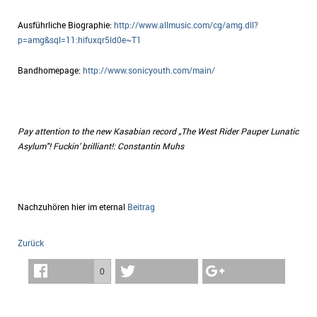
Ausführliche Biographie:
http://www.allmusic.com/cg/amg.dll?
p=amg&sql=11:hifuxqr5ld0e~T1
Bandhomepage:
http://www.sonicyouth.com/main/
Pay attention to the new Kasabian record „The West Rider Pauper Lunatic
Asylum"! Fuckin’ brilliant!: Constantin Muhs
Nachzuhören hier im eternal
Beitrag
Zurück
0