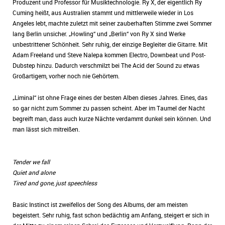
Produzent und Professor für Musiktechnologie. Ry X, der eigentlich Ry
Cuming heißt, aus Australien stammt und mittlerweile wieder in Los
Angeles lebt, machte zuletzt mit seiner zauberhaften Stimme zwei Sommer
lang Berlin unsicher. „Howling“ und „Berlin“ von Ry X sind Werke
unbestrittener Schönheit. Sehr ruhig, der einzige Begleiter die Gitarre. Mit
Adam Freeland und Steve Nalepa kommen Electro, Downbeat und Post-
Dubstep hinzu. Dadurch verschmilzt bei The Acid der Sound zu etwas
Großartigem, vorher noch nie Gehörtem.
„Liminal“ ist ohne Frage eines der besten Alben dieses Jahres. Eines, das
so gar nicht zum Sommer zu passen scheint. Aber im Taumel der Nacht
begreift man, dass auch kurze Nächte verdammt dunkel sein können. Und
man lässt sich mitreißen.
Tender we fall
Quiet and alone
Tired and gone, just speechless
Basic Instinct ist zweifellos der Song des Albums, der am meisten
begeistert. Sehr ruhig, fast schon bedächtig am Anfang, steigert er sich in