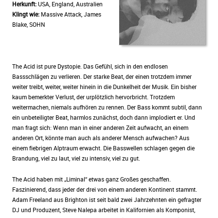
Herkunft:
USA, England, Australien
Klingt wie:
Massive Attack, James
Blake, SOHN
The Acid ist pure Dystopie. Das Gefühl, sich in den endlosen
Bassschlägen zu verlieren. Der starke Beat, der einen trotzdem immer
weiter treibt, weiter, weiter hinein in die Dunkelheit der Musik. Ein bisher
kaum bemerkter Verlust, der urplötzlich hervorbricht. Trotzdem
weitermachen, niemals aufhören zu rennen. Der Bass kommt subtil, dann
ein unbeteiligter Beat, harmlos zunächst, doch dann implodiert er. Und
man fragt sich: Wenn man in einer anderen Zeit aufwacht, an einem
anderen Ort, könnte man auch als anderer Mensch aufwachen? Aus
einem fiebrigen Alptraum erwacht. Die Basswellen schlagen gegen die
Brandung, viel zu laut, viel zu intensiv, viel zu gut.
The Acid haben mit „Liminal“ etwas ganz Großes geschaffen.
Faszinierend, dass jeder der drei von einem anderen Kontinent stammt.
Adam Freeland aus Brighton ist seit bald zwei Jahrzehnten ein gefragter
DJ und Produzent, Steve Nalepa arbeitet in Kalifornien als Komponist,