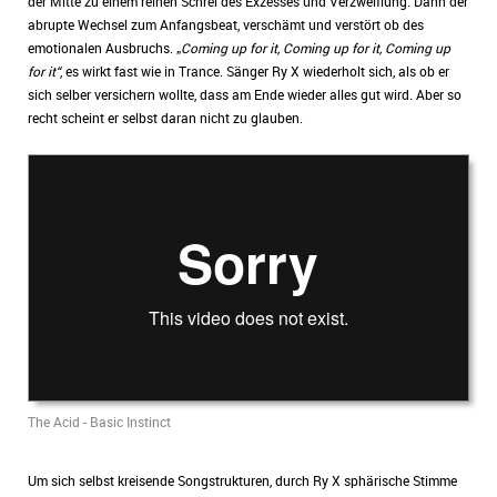
der Mitte zu einem reinen Schrei des Exzesses und Verzweiflung. Dann der
abrupte Wechsel zum Anfangsbeat, verschämt und verstört ob des
emotionalen Ausbruchs. „
Coming up for it, Coming up for it, Coming up
for it“
, es wirkt fast wie in Trance. Sänger Ry X wiederholt sich, als ob er
sich selber versichern wollte, dass am Ende wieder alles gut wird. Aber so
recht scheint er selbst daran nicht zu glauben.
The Acid - Basic Instinct
Um sich selbst kreisende Songstrukturen, durch Ry X sphärische Stimme