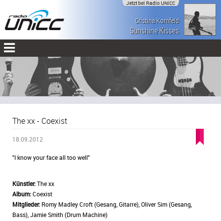
Jetzt bei Radio UNiCC
Cristina Kornfeld
Sunshine Kisses
The xx - Coexist
18.09.2012
"I know your face all too well"
Künstler:
The xx
Album:
Coexist
Mitglieder:
Romy Madley Croft (Gesang, Gitarre), Oliver Sim (Gesang,
Bass), Jamie Smith (Drum Machine)