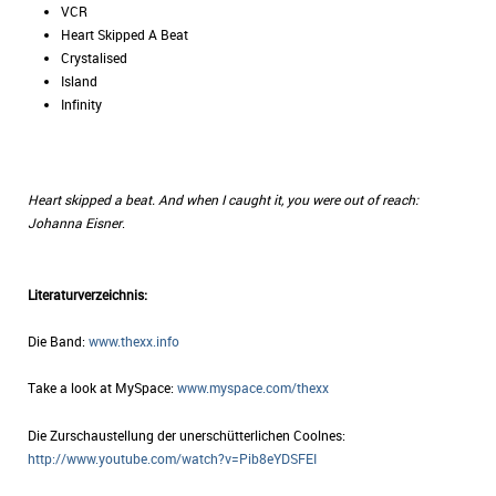
VCR
Heart Skipped A Beat
Crystalised
Island
Infinity
Heart skipped a beat. And when I caught it, you were out of reach:
Johanna Eisner
.
Literaturverzeichnis:
Die Band:
www.thexx.info
Take a look at MySpace:
www.myspace.com/thexx
Die Zurschaustellung der unerschütterlichen Coolnes:
http://www.youtube.com/watch?v=Pib8eYDSFEI