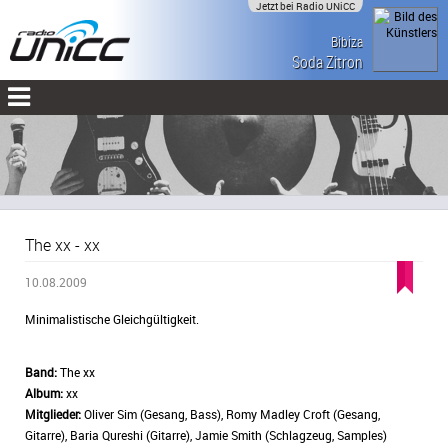
Jetzt bei Radio UNiCC
Bibiza
Soda Zitron
The xx - xx
10.08.2009
Minimalistische Gleichgültigkeit.
Band:
The xx
Album:
xx
Mitglieder:
Oliver Sim (Gesang, Bass), Romy Madley Croft (Gesang,
Gitarre), Baria Qureshi (Gitarre), Jamie Smith (Schlagzeug, Samples)