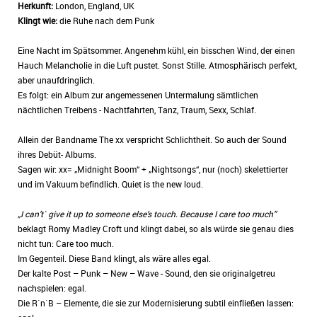
Herkunft:
London, England, UK
Klingt wie:
die Ruhe nach dem Punk
Eine Nacht im Spätsommer. Angenehm kühl, ein bisschen Wind, der einen
Hauch Melancholie in die Luft pustet. Sonst Stille. Atmosphärisch perfekt,
aber unaufdringlich.
Es folgt: ein Album zur angemessenen Untermalung sämtlichen
nächtlichen Treibens - Nachtfahrten, Tanz, Traum, Sexx, Schlaf.
Allein der Bandname The xx verspricht Schlichtheit. So auch der Sound
ihres Debüt- Albums.
Sagen wir: xx= „Midnight Boom“ + „Nightsongs“, nur (noch) skelettierter
und im Vakuum befindlich. Quiet is the new loud.
„I can’t` give it up to someone else’s touch. Because I care too much”
beklagt Romy Madley Croft und klingt dabei, so als würde sie genau dies
nicht tun: Care too much.
Im Gegenteil. Diese Band klingt, als wäre alles egal.
Der kalte Post – Punk – New – Wave - Sound, den sie originalgetreu
nachspielen: egal.
Die R`n`B – Elemente, die sie zur Modernisierung subtil einfließen lassen: