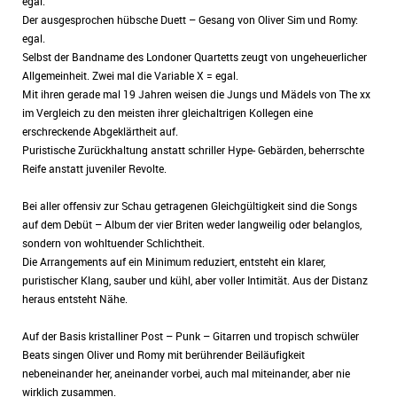
egal.
Der ausgesprochen hübsche Duett – Gesang von Oliver Sim und Romy:
egal.
Selbst der Bandname des Londoner Quartetts zeugt von ungeheuerlicher
Allgemeinheit. Zwei mal die Variable X = egal.
Mit ihren gerade mal 19 Jahren weisen die Jungs und Mädels von The xx
im Vergleich zu den meisten ihrer gleichaltrigen Kollegen eine
erschreckende Abgeklärtheit auf.
Puristische Zurückhaltung anstatt schriller Hype- Gebärden, beherrschte
Reife anstatt juveniler Revolte.
Bei aller offensiv zur Schau getragenen Gleichgültigkeit sind die Songs
auf dem Debüt – Album der vier Briten weder langweilig oder belanglos,
sondern von wohltuender Schlichtheit.
Die Arrangements auf ein Minimum reduziert, entsteht ein klarer,
puristischer Klang, sauber und kühl, aber voller Intimität. Aus der Distanz
heraus entsteht Nähe.
Auf der Basis kristalliner Post – Punk – Gitarren und tropisch schwüler
Beats singen Oliver und Romy mit berührender Beiläufigkeit
nebeneinander her, aneinander vorbei, auch mal miteinander, aber nie
wirklich zusammen.