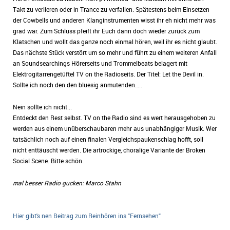
Takt zu verlieren oder in Trance zu verfallen. Spätestens beim Einsetzen
der Cowbells und anderen Klanginstrumenten wisst ihr eh nicht mehr was
grad war. Zum Schluss pfeift ihr Euch dann doch wieder zurück zum
Klatschen und wollt das ganze noch einmal hören, weil ihr es nicht glaubt.
Das nächste Stück verstört um so mehr und führt zu einem weiteren Anfall
an Soundsearchings Hörerseits und Trommelbeats belagert mit
Elektrogitarrengetüftel TV on the Radioseits. Der Titel: Let the Devil in.
Sollte ich noch den den bluesig anmutenden…..
Nein sollte ich nicht...
Entdeckt den Rest selbst. TV on the Radio sind es wert herausgehoben zu
werden aus einem unüberschaubaren mehr aus unabhängiger Musik. Wer
tatsächlich noch auf einen finalen Vergleichspaukenschlag hofft, soll
nicht enttäuscht werden. Die artrockige, choralige Variante der Broken
Social Scene. Bitte schön.
mal besser Radio gucken: Marco Stahn
Hier gibt's nen Beitrag zum Reinhören ins "Fernsehen"