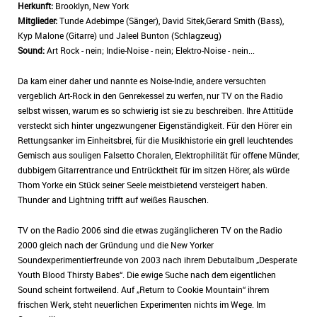
Herkunft:
Brooklyn, New York
Mitglieder:
Tunde Adebimpe (Sänger), David Sitek,Gerard Smith (Bass),
Kyp Malone (Gitarre) und Jaleel Bunton (Schlagzeug)
Sound:
Art Rock - nein; Indie-Noise - nein; Elektro-Noise - nein...
Da kam einer daher und nannte es Noise-Indie, andere versuchten
vergeblich Art-Rock in den Genrekessel zu werfen, nur TV on the Radio
selbst wissen, warum es so schwierig ist sie zu beschreiben. Ihre Attitüde
versteckt sich hinter ungezwungener Eigenständigkeit. Für den Hörer ein
Rettungsanker im Einheitsbrei, für die Musikhistorie ein grell leuchtendes
Gemisch aus souligen Falsetto Choralen, Elektrophilität für offene Münder,
dubbigem Gitarrentrance und Entrücktheit für im sitzen Hörer, als würde
Thom Yorke ein Stück seiner Seele meistbietend versteigert haben.
Thunder and Lightning trifft auf weißes Rauschen.
TV on the Radio 2006 sind die etwas zugänglicheren TV on the Radio
2000 gleich nach der Gründung und die New Yorker
Soundexperimentierfreunde von 2003 nach ihrem Debutalbum „Desperate
Youth Blood Thirsty Babes“. Die ewige Suche nach dem eigentlichen
Sound scheint fortweilend. Auf „Return to Cookie Mountain“ ihrem
frischen Werk, steht neuerlichen Experimenten nichts im Wege. Im