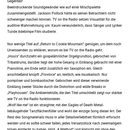
Gegenteil!
Beeindruckende Soundgewänder wie auf einer Mischpalette
zusammengestellt. Jackson Pollock hätte es seinen Betrachtern nicht
schwieriger machen können. TV on the Radio setzen Visualität für die
auditive Wahrnehmung um. Kaum verwunderlich, dass Sänger und Lyriker
Tunde Adebimpe Film studierte.
Nur wenige Titel auf „Return to Cookie Mountain“ genügen, um dem noch
Unwissenden zu erklären, worum es bei TV on the Radio geht.
„Hours“ durchzieht ein gospelähnlicher Orgelgrundton, gebrochen von
Tribaldrums, darüber liegt der hohe Gesang in Einklang gebracht mit einer
Pianolinie, am Ende setzt zusätzlich ein Saxophon ein. Gleich
anschließend knüpft „Province“ an, textlich, wie musikalisch. Nur
pompöser und bombastischer. Gebrochen wird dieser verwirrende
Einklang zweier Stücke durch die Distortion und wilde Breaks in
„Playhouses“. Die Ambientehülle, die den Titel umschließt zeigt nur stärker
wie TV on the Radio funktionieren.
„Wolf like me“ ist ein straighter, mit den Eagles of Death Metal-
liebäugelnder Tanzflächenfüller und wohl der einzige Song dieser Art. Der
Rest des Songmaterials muss in aller Detailverliebtheit förmlich erforscht
werden und es sollte schwer fallen, jedes Versatzstück nach zweimaligem
Hören entdeckt zu haben. Hört „A Method“ und klatscht mit ohne den