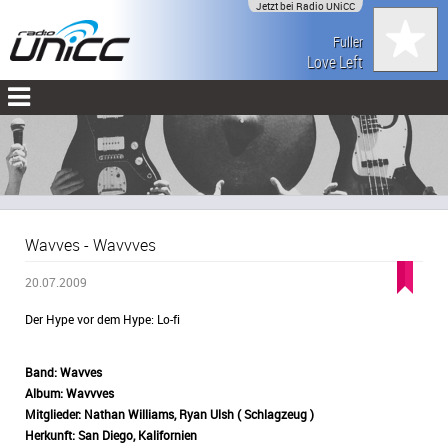
Jetzt bei Radio UNiCC
Fuller
Love Left
Wavves - Wavvves
20.07.2009
Der Hype vor dem Hype: Lo-fi
Band:
Wavves
Album: Wavvves
Mitglieder: Nathan Williams, Ryan Ulsh ( Schlagzeug )
Herkunft:
San Diego, Kalifornien