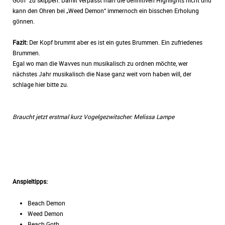
Goth“ zu skippen. Damit verpasst man die definitiven Highlights nicht und
kann den Ohren bei „Weed Demon“ immernoch ein bisschen Erholung
gönnen.
Fazit:
Der Kopf brummt aber es ist ein gutes Brummen. Ein zufriedenes
Brummen.
Egal wo man die Wavves nun musikalisch zu ordnen möchte, wer
nächstes Jahr musikalisch die Nase ganz weit vorn haben will, der
schlage hier bitte zu.
Braucht jetzt erstmal kurz Vogelgezwitscher: Melissa Lampe
Anspieltipps:
Beach Demon
Weed Demon
Beach Goth