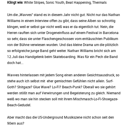
Klingt wie:
White Stripes, Sonic Youth, Beat Happening, Thermals
Um die „Wavves“ stand es in diesem Jahr nicht gut. Nicht nur das Nathan
Williams in einem Interview offen zu gibt, dass seine Alben so schrottig
klingen, weil er selbst gar nicht weiß was er da eigentlich tut. Nein, die
Herren rauften sich unter Drogeneinfluss auf einem Festival in Barcelona
so sehr, dass sie unter Flaschengeschossen vom enttäuschten Publikum
von der Bühne verwiesen wurden. Und das kleine Drama um die plötzlich
so erfolgreiche junge Band geht weiter. Nathan Williams bricht sich am
12.Juli das Handgelenk beim Skateboarding. Was für ein Pech die Band
doch hat...
Wavves hinterlassen mit jedem Song einen anderen Gesichtsausdruck, so
stehe auch ich selbst mit eher gemischten Gefühlen nicht allein. Surf-
Goth? Shitgaze? Glue Wave? Lo-Fi? Beach-Punk? Überall wo sie gehört
werden stößt man auf Verwirrungen und Begeisterung zu gleich. Niemand
weiß wo man sie hin stecken soll mit ihrem Mischmasch-Lo-Fi-Shoegaze-
Beach-Gedudel.
Aber macht das die US-Underground Musikszene nicht schon seit den
90ern aus?