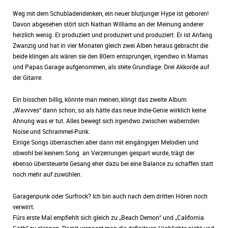
Weg mit dem Schubladendenken, ein neuer blutjunger Hype ist geboren!
Davon abgesehen stört sich Nathan Williams an der Meinung anderer
herzlich wenig. Er produziert und produziert und produziert. Er ist Anfang
Zwanzig und hat in vier Monaten gleich zwei Alben heraus gebracht die
beide klingen als wären sie den 80ern entsprungen, irgendwo in Mamas
und Papas Garage aufgenommen, als stete Grundlage: Drei Akkorde auf
der Gitarre.
Ein bisschen billig, könnte man meinen, klingt das zweite Album
„Wavvves“ dann schon, so als hätte das neue Indie-Genie wirklich keine
Ahnung was er tut. Alles bewegt sich irgendwo zwischen wabernden
Noise und Schrammel-Punk.
Einige Songs überraschen aber dann mit eingängigen Melodien und
obwohl bei keinem Song an Verzerrungen gespart wurde, trägt der
ebenso übersteuerte Gesang eher dazu bei eine Balance zu schaffen statt
noch mehr auf zuwühlen.
Garagenpunk oder Surfrock? Ich bin auch nach dem dritten Hören noch
verwirrt.
Fürs erste Mal empfiehlt sich gleich zu „Beach Demon“ und „California