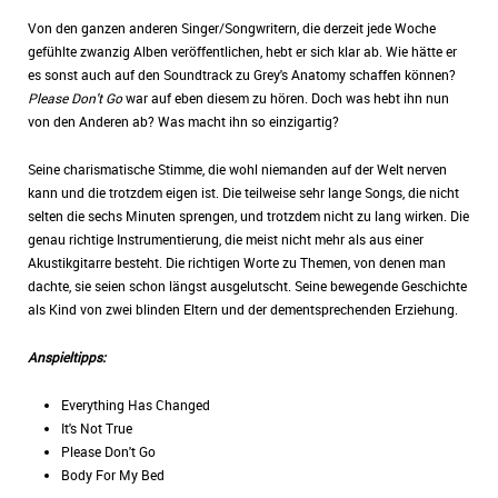
Von den ganzen anderen Singer/Songwritern, die derzeit jede Woche
gefühlte zwanzig Alben veröffentlichen, hebt er sich klar ab. Wie hätte er
es sonst auch auf den Soundtrack zu Grey's Anatomy schaffen können?
Please Don't Go
war auf eben diesem zu hören. Doch was hebt ihn nun
von den Anderen ab? Was macht ihn so einzigartig?
Seine charismatische Stimme, die wohl niemanden auf der Welt nerven
kann und die trotzdem eigen ist. Die teilweise sehr lange Songs, die nicht
selten die sechs Minuten sprengen, und trotzdem nicht zu lang wirken. Die
genau richtige Instrumentierung, die meist nicht mehr als aus einer
Akustikgitarre besteht. Die richtigen Worte zu Themen, von denen man
dachte, sie seien schon längst ausgelutscht. Seine bewegende Geschichte
als Kind von zwei blinden Eltern und der dementsprechenden Erziehung.
Anspieltipps:
Everything Has Changed
It's Not True
Please Don't Go
Body For My Bed