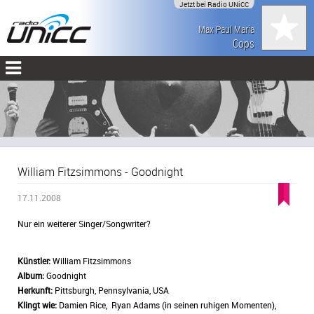
Jetzt bei Radio UNiCC
Max Paul Maria
Cops
William Fitzsimmons - Goodnight
17.11.2008
Nur ein weiterer Singer/Songwriter?
Künstler:
William Fitzsimmons
Album:
Goodnight
Herkunft:
Pittsburgh, Pennsylvania, USA
Klingt wie:
Damien Rice,
Ryan Adams (in seinen ruhigen Momenten),