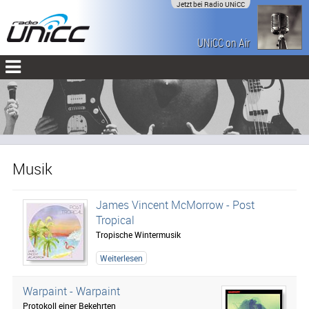
Jetzt bei Radio UNiCC
UNiCC on Air
Musik
James Vincent McMorrow - Post
Tropical
Tropische Wintermusik
Weiterlesen
Warpaint - Warpaint
Protokoll einer Bekehrten