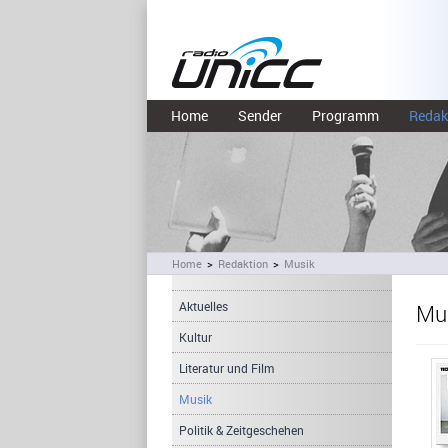
Home
Sender
Programm
Redak
Home
>
Redaktion
>
Musik
Aktuelles
Mu
Kultur
Literatur und Film
Musik
Politik & Zeitgeschehen