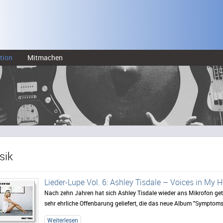
tion
Mitmachen
sik
Lieder-Lupe Vol. 6: Ashley Tisdale – Voices in My 
Nach zehn Jahren hat sich Ashley Tisdale wieder ans Mikrofon get
sehr ehrliche Offenbarung geliefert, die das neue Album "Symptoms"
Weiterlesen