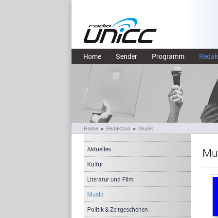
Home
Sender
Programm
Redak
Home
>
Redaktion
>
Musik
Aktuelles
Mu
Kultur
Literatur und Film
Musik
Politik & Zeitgeschehen