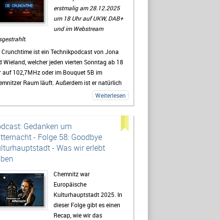
erstmalig am 28.12.2025
um 18 Uhr auf UKW, DAB+
und im Webstream
gestrahlt.
 Crunchtime ist ein Technikpodcast von Jona
 Wieland, welcher jeden vierten Sonntag ab 18
r auf 102,7MHz oder im Bouquet 5B im
mnitzer Raum läuft. Außerdem ist er natürlich
r, auf
YouTube
und auf
Spotify
nachträglich
Weiterlesen
ufbar. Podcast-Profis können natürlich auch
n
RSS-Feed
verwenden.
dcast: Gedanken um
, Kritik und Themenvorschläge für zukünftige
tternacht - Folge 58: Goodbye
lgen sind unter
crunchtime(at)radio-
lturhauptstadt - Was wir erlebt
cc(dot)de
sehr willkommen.
aben
zur Episodenübersicht
Chemnitz war
Europäische
Kulturhauptstadt 2025. In
dieser Folge gibt es einen
Recap, wie wir das