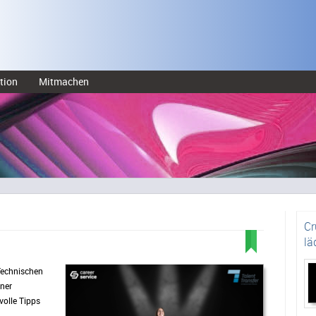
tion
Mitmachen
Cr
lä
 Technischen
iner
olle Tipps