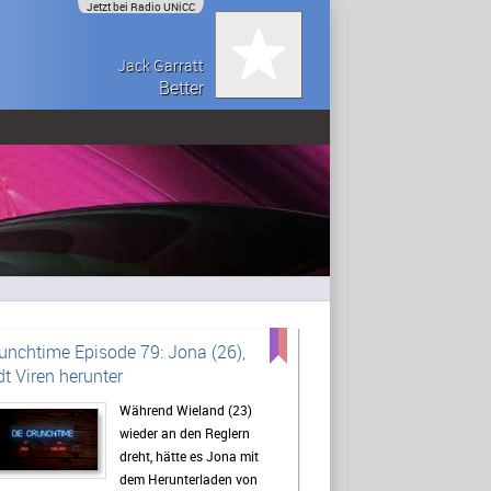
Jetzt bei Radio UNiCC
Jack Garratt
Better
unchtime Episode 79: Jona (26),
dt Viren herunter
Während Wieland (23)
wieder an den Reglern
dreht, hätte es Jona mit
dem Herunterladen von