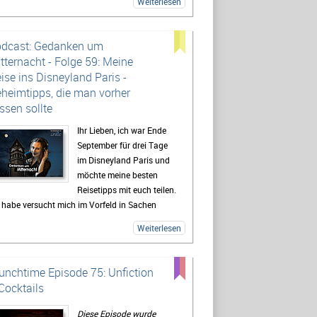
Weiterlesen
dcast: Gedanken um
tternacht - Folge 59: Meine
ise ins Disneyland Paris -
heimtipps, die man vorher
ssen sollte
Ihr Lieben, ich war Ende
September für drei Tage
im Disneyland Paris und
möchte meine besten
Reisetipps mit euch teilen.
 habe versucht mich im Vorfeld in Sachen
els, Anreise, Good-To-Know-Facts zu belesen,
Weiterlesen
r habe immer nicht wirklich viel gefunden und
halb habe ich euch diese Episode
genommen, damit es euch nicht geht, wie mir.
unchtime Episode 75: Unfiction
er bekommt ihr einen Rundumblick über beide
Cocktails
ks, alle Hotels, Tipps für Restaurants, die
aden und vieles mehr.
Diese Episode wurde