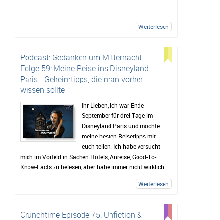
Weiterlesen
Podcast: Gedanken um Mitternacht -
Folge 59: Meine Reise ins Disneyland
Paris - Geheimtipps, die man vorher
wissen sollte
Ihr Lieben, ich war Ende
September für drei Tage im
Disneyland Paris und möchte
meine besten Reisetipps mit
euch teilen. Ich habe versucht
mich im Vorfeld in Sachen Hotels, Anreise, Good-To-
Know-Facts zu belesen, aber habe immer nicht wirklich
viel gefunden und deshalb habe ich euch diese Episode
Weiterlesen
aufgenommen, damit es euch nicht geht, wie mir. Hier
bekommt ihr einen Rundumblick über beide Parks, alle
Hotels, Tipps für Restaurants, die Paraden und vieles
Crunchtime Episode 75: Unfiction &
mehr.