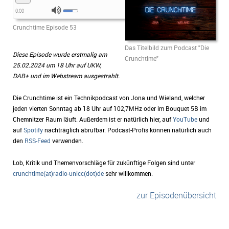
0:00
Crunchtime Episode 53
Das Titelbild zum Podcast "Die
Diese Episode wurde erstmalig am
Crunchtime"
25.02.2024 um 18 Uhr auf UKW,
DAB+ und im Webstream ausgestrahlt.
Die Crunchtime ist ein Technikpodcast von Jona und Wieland, welcher
jeden vierten Sonntag ab 18 Uhr auf 102,7MHz oder im Bouquet 5B im
Chemnitzer Raum läuft. Außerdem ist er natürlich hier, auf
YouTube
und
auf
Spotify
nachträglich abrufbar. Podcast-Profis können natürlich auch
den
RSS-Feed
verwenden.
Lob, Kritik und Themenvorschläge für zukünftige Folgen sind unter
crunchtime(at)radio-unicc(dot)de
sehr willkommen.
zur Episodenübersicht