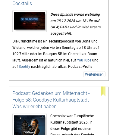
Cocktails
Diese Episode wurde erstmalig
am 28.12.2025 um 18 Uhr auf
UKW, DAB+ und im Webstream
ausgestrahlt.
Die Crunchtime ist ein Technikpodcast von Jona und
Wieland, welcher jeden vierten Sonntag ab 18 Uhr auf
102,7MHz oder im Bouquet 5B im Chemnitzer Raum
läuft. Außerdem ist er natürlich hier, auf
YouTube
und
auf
Spotify
nachträglich abrufbar. Podcast-Profis
können natürlich auch den
RSS-Feed
verwenden.
Weiterlesen
Lob, Kritik und Themenvorschläge für zukünftige
Folgen sind unter
crunchtime(at)radio-unicc(dot)de
Podcast: Gedanken um Mitternacht -
sehr willkommen.
Folge 58: Goodbye Kulturhauptstadt -
zur Episodenübersicht
Was wir erlebt haben
Chemnitz war Europäische
Kulturhauptstadt 2025. In
dieser Folge gibt es einen
Recap, wie wir das Festjahr