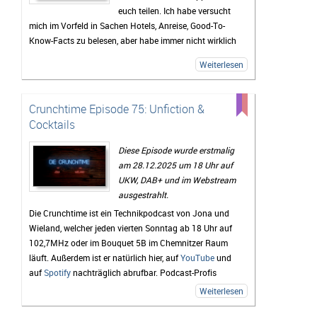
euch teilen. Ich habe versucht
mich im Vorfeld in Sachen Hotels, Anreise, Good-To-
Know-Facts zu belesen, aber habe immer nicht wirklich
viel gefunden und deshalb habe ich euch diese Episode
Weiterlesen
aufgenommen, damit es euch nicht geht, wie mir. Hier
bekommt ihr einen Rundumblick über beide Parks, alle
Hotels, Tipps für Restaurants, die Paraden und vieles
Crunchtime Episode 75: Unfiction &
mehr.
Cocktails
Diese Episode wurde erstmalig
am 28.12.2025 um 18 Uhr auf
UKW, DAB+ und im Webstream
ausgestrahlt.
Die Crunchtime ist ein Technikpodcast von Jona und
Wieland, welcher jeden vierten Sonntag ab 18 Uhr auf
102,7MHz oder im Bouquet 5B im Chemnitzer Raum
läuft. Außerdem ist er natürlich hier, auf
YouTube
und
auf
Spotify
nachträglich abrufbar. Podcast-Profis
können natürlich auch den
RSS-Feed
verwenden.
Weiterlesen
Lob, Kritik und Themenvorschläge für zukünftige