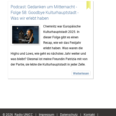
Folgen sind unter
crunchtime(at)radio-unicc(dot)de
Podcast: Gedanken um Mitternacht -
sehr willkommen.
Folge 58: Goodbye Kulturhauptstadt -
zur Episodenübersicht
Was wir erlebt haben
Chemnitz war Europäische
Kulturhauptstadt 2025. In
dieser Folge gibt es einen
Recap, wie wir das Festjahr
erlebt haben. Was waren die
Highs und Lows, wie geht es nächstes Jahr weiter und
was bleibt? Diesmal ist meine Freundin Patrizia mit von
der Partie, sie lebte die Kulturhauptstadt in jeder Zelle.
Weiterlesen
© 2026 Radio UNiCC
|
Impressum
|
Datenschutz
|
Kontakt
|