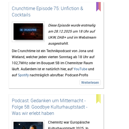
Hotels, Tipps für Restaurants, die Paraden und vieles
Crunchtime Episode 75: Unfiction &
mehr.
Cocktails
Diese Episode wurde erstmalig
am 28.12.2025 um 18 Uhr auf
UKW, DAB+ und im Webstream
ausgestrahlt.
Die Crunchtime ist ein Technikpodcast von Jona und
Wieland, welcher jeden vierten Sonntag ab 18 Uhr auf
102,7MHz oder im Bouquet 5B im Chemnitzer Raum
läuft. Außerdem ist er natürlich hier, auf
YouTube
und
auf
Spotify
nachträglich abrufbar. Podcast-Profis
können natürlich auch den
RSS-Feed
verwenden.
Weiterlesen
Lob, Kritik und Themenvorschläge für zukünftige
Folgen sind unter
crunchtime(at)radio-unicc(dot)de
Podcast: Gedanken um Mitternacht -
sehr willkommen.
Folge 58: Goodbye Kulturhauptstadt -
zur Episodenübersicht
Was wir erlebt haben
Chemnitz war Europäische
Kulturhauptstadt 2025. In