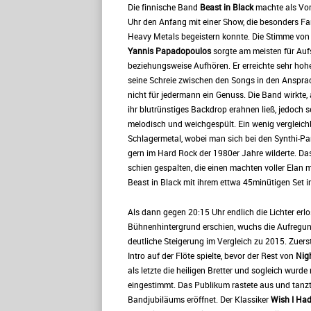
Die finnische Band
Beast in Black
machte als Vo
Uhr den Anfang mit einer Show, die besonders F
Heavy Metals begeistern konnte. Die Stimme vo
Yannis Papadopoulos
sorgte am meisten für Auf
beziehungsweise Aufhören. Er erreichte sehr ho
seine Schreie zwischen den Songs in den Anspr
nicht für jedermann ein Genuss. Die Band wirkte,
ihr blutrünstiges Backdrop erahnen ließ, jedoch s
melodisch und weichgespült. Ein wenig vergleich
Schlagermetal, wobei man sich bei den Synthi-Pa
gern im Hard Rock der 1980er Jahre wilderte. D
schien gespalten, die einen machten voller Elan 
Beast in Black mit ihrem ettwa 45minütigen Set i
Als dann gegen 20:15 Uhr endlich die Lichter er
Bühnenhintergrund erschien, wuchs die Aufregung 
deutliche Steigerung im Vergleich zu 2015. Zuers
Intro auf der Flöte spielte, bevor der Rest von
Nig
als letzte die heiligen Bretter und sogleich wurd
eingestimmt. Das Publikum rastete aus und tanzt
Bandjubiläums eröffnet. Der Klassiker
Wish I Ha