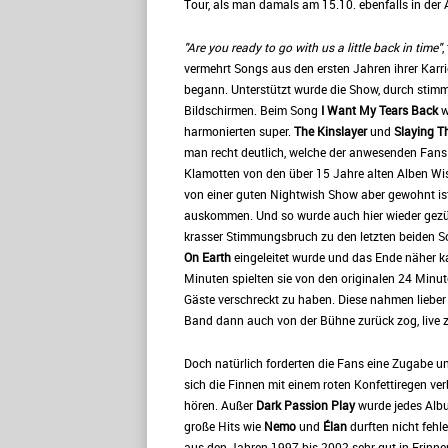
Tour, als man damals am 15.10. ebenfalls in der A
"Are you ready to go with us a little back in time"
,
vermehrt Songs aus den ersten Jahren ihrer Kar
begann. Unterstützt wurde die Show, durch stim
Bildschirmen. Beim Song
I Want My Tears Back
w
harmonierten super.
The Kinslayer
und
Slaying T
man recht deutlich, welche der anwesenden Fans
Klamotten von den über 15 Jahre alten Alben Wi
von einer guten Nightwish Show aber gewohnt ist
auskommen. Und so wurde auch hier wieder gezün
krasser Stimmungsbruch zu den letzten beiden So
On Earth
eingeleitet wurde und das Ende näher k
Minuten spielten sie von den originalen 24 Minute
Gäste verschreckt zu haben. Diese nahmen lieber 
Band dann auch von der Bühne zurück zog, live 
Doch natürlich forderten die Fans eine Zugabe
sich die Finnen mit einem roten Konfettiregen 
hören. Außer
Dark Passion Play
wurde jedes Albu
große Hits wie
Nemo
und
Élan
durften nicht feh
aus den Jahren 1997 bis 2002 sehr gut in Erinn