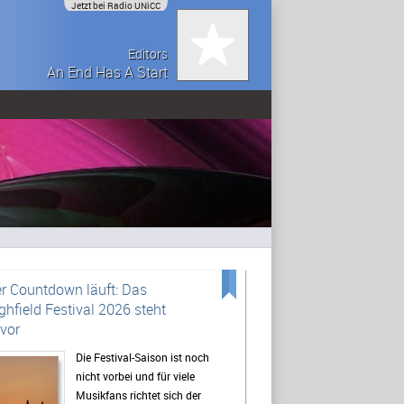
Jetzt bei Radio UNiCC
Editors
An End Has A Start
r Countdown läuft: Das
ghfield Festival 2026 steht
vor
Die Festival-Saison ist noch
nicht vorbei und für viele
Musikfans richtet sich der