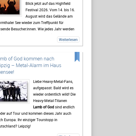
Blick jetzt auf das Highfield
Festival 2026. Vom 14. bis 16.
August wird das Gelände am
rmthaler See wieder zum Treffpunkt für
usende Besucher:innen. Wie jedes Jahr werden
lreiche Fans aus ganz Deutschland erwartet,
Weiterlesen
 sich auf drei Tage mit Live-Musik, Camping
d Festivalstimmung freuen.
 Highfield gehört seit Jahren zu den
amb of God kommen nach
kanntesten Festivals Deutschlands. Besonders
ipzig – Metal-Alarm im Haus
e Mischung aus Rock, Indie, Punk und Hip-Hop
ensee!
gt dafür, dass jedes Jahr ein bunt gemischtes
blikum zusammenkommt. Auch 2026 stehen
Liebe Heavy-Metal-Fans,
der viele bekannte Künstler auf dem
aufgepasst: Bald wird es
ogramm, die Besucher vor den Bühnen zum
wieder ordentlich wild! Die
ern bringen sollen. Gerade die Headliner
Heavy-Metal-Titanen
den mit Spannung erwartet, doch oft sind es
Lamb of God
sind endlich
h die kleineren Bands.
eder auf Tour und kommen dieses Jahr auch
h Europa. Ihr einziger Tourstopp in
destens genauso wichtig wie die Konzerte ist
tschland? Leipzig!
 viele Gäste das Leben auf dem Campingplatz.
t beginnt das Festivalgefühl oft schon lange,