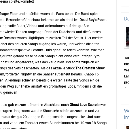
rena spielte, komplett
bev
Gem
 fragte Floor und natürlich waren die Fans bereit. Die Band spielte
ei
De
riere. Besonders Gänsehaut bekam man als das Lied
Dead Boy's Poem
zu
mungsvolle Bilder, Videos und Animationen auf den großen
Pa
ar wieder Tanzen angesagt. Denn der Dudelsack und die Gitarren
St
he Dreamer
waren Highlights im zweiten Teil der Setlist. Hier merkte
en
 eher den neueren Songs zugänglich waren, und welche die alten
vie
shmaster respektive Century Child genauso feiern konnten. Wie man
Bis
, dürfen gerade diese beiden Songs nicht ohne vernünftiger Pyro
Jah
die
det und abgefackelt, was das Zeug hielt und somit zugleich ein
bli
sin
ngs des Sets geschaffen. Als das aktuelle Stück
The Greatest Show
Wet
Wo
am, forderten Nightwish die Gänsehaut erneut heraus. Knapp 15
La
Wet
n. Allerdings schienen bereits die ersten Takte des Songs einige
pro
wie
den Weg zur Theke, anstatt ein großartiges Epos, mit dem sich die
das
Hig
zu genießen
en
Hö
Was
 und so gab es zum krönenden Abschluss noch
Ghost Love Score
bevor
Re
We
verbeugten. Insgesamt war die Show sehr schön anzusehen und zu
de
im
m aus der gut 20-jährigen Bandgeschichte angespielte. Und auch
doc
len und vor allem Fans der ersten Stunde konnten bei 10 von 18 Songs
zah
erungen schwelgen.