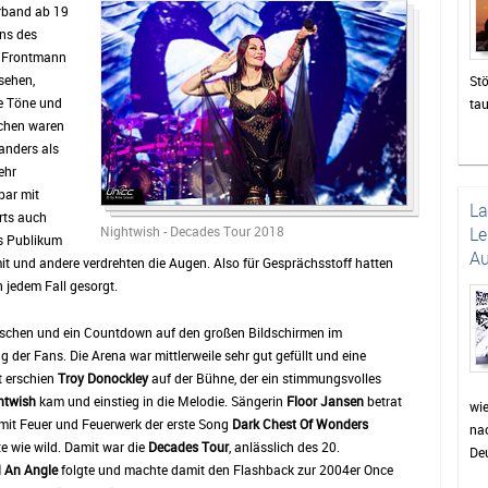
rband ab 19
ans des
n Frontmann
sehen,
Stö
he Töne und
ta
achen waren
zah
 anders als
die
ehr
un
bar mit
Das
L
rts auch
be
Nightwish - Decades Tour 2018
Le
as Publikum
di
Au
mit und andere verdrehten die Augen. Also für Gesprächsstoff hatten
sor
n jedem Fall gesorgt.
Pu
wie
loschen und ein Countdown auf den großen Bildschirmen im
Pr
der Fans. Die Arena war mittlerweile sehr gut gefüllt und eine
Fei
t erschien
Troy Donockley
auf der Bühne, der ein stimmungsvolles
wer
htwish
kam und einstieg in die Melodie. Sängerin
Floor Jansen
betrat
auc
wi
e mit Feuer und Feuerwerk der erste Song
Dark Chest Of Wonders
nac
Min
e wie wild. Damit war die
Decades Tour
, anlässlich des 20.
Deu
für
d An Angle
folgte und machte damit den Flashback zur 2004er Once
Dor