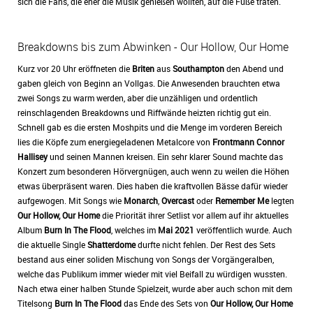
sich die Fans, die eher die Musik genießen wollten, auf die Füße traten.
Breakdowns bis zum Abwinken - Our Hollow, Our Home
Kurz vor 20 Uhr eröffneten die
Briten
aus
Southampton
den Abend und
gaben gleich von Beginn an Vollgas. Die Anwesenden brauchten etwa
zwei Songs zu warm werden, aber die unzähligen und ordentlich
reinschlagenden Breakdowns und Riffwände heizten richtig gut ein.
Schnell gab es die ersten Moshpits und die Menge im vorderen Bereich
lies die Köpfe zum energiegeladenen Metalcore von
Frontmann Connor
Hallisey
und seinen Mannen kreisen. Ein sehr klarer Sound machte das
Konzert zum besonderen Hörvergnügen, auch wenn zu weilen die Höhen
etwas überpräsent waren. Dies haben die kraftvollen Bässe dafür wieder
aufgewogen. Mit Songs wie
Monarch
,
Overcast
oder
Remember Me
legten
Our Hollow, Our Home
die Priorität ihrer Setlist vor allem auf ihr aktuelles
Album
Burn In The Flood
, welches im
Mai 2021
veröffentlich wurde. Auch
die aktuelle Single
Shatterdome
durfte nicht fehlen. Der Rest des Sets
bestand aus einer soliden Mischung von Songs der Vorgängeralben,
welche das Publikum immer wieder mit viel Beifall zu würdigen wussten.
Nach etwa einer halben Stunde Spielzeit, wurde aber auch schon mit dem
Titelsong
Burn In The Flood
das Ende des Sets von
Our Hollow, Our Home