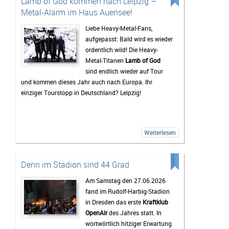
Lamb of God kommen nach Leipzig –
Jahr ein bunt gemischtes Publikum zusammenkommt.
Metal-Alarm im Haus Auensee!
Auch 2026 stehen wieder viele bekannte Künstler auf
dem Programm, die Besucher vor den Bühnen zum
Liebe Heavy-Metal-Fans,
Feiern bringen sollen. Gerade die Headliner werden mit
aufgepasst: Bald wird es wieder
Spannung erwartet, doch oft sind es auch die kleineren
ordentlich wild! Die Heavy-
Bands.
Metal-Titanen
Lamb of God
sind endlich wieder auf Tour
Mindestens genauso wichtig wie die Konzerte ist für
und kommen dieses Jahr auch nach Europa. Ihr
viele Gäste das Leben auf dem Campingplatz. Dort
einziger Tourstopp in Deutschland? Leipzig!
beginnt das Festivalgefühl oft schon lange, bevor die
erste Band die Bühne betritt. Gemeinsam wird gegrillt,
Musik gehört oder einfach mit neuen und alten
Bekanntschaften zusammengesessen. Wer
Weiterlesen
zwischendurch eine Pause vom Trubel braucht, kann
sich am Störmthaler See etwas abkühlen. Genau diese
entspannte Atmosphäre macht das Highfield für viele
Denn im Stadion sind 44 Grad
zu mehr als nur einem Musikfestival.
Am Samstag den 27.06.2026
Bis zum Festival dauert es zwar noch etwas, doch die
fand im Rudolf-Harbig-Stadion
Vorfreude wächst mit jedem Tag. Viele Tickets sind
in Dresden das erste
Kraftklub
bereits verkauft und die Erwartungen an das
OpenAir
des Jahres statt. In
Wochenende sind entsprechend hoch. Wenn das
wortwörtlich hitziger Erwartung
Wetter mitspielt und die Stimmung so gut wird wie in