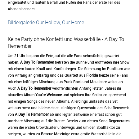
eingeläutet und lautem Beifall und Rufen der Fans der erste Teil des
Abends beendet.
Bildergalerie Our Hollow, Our Home
Keine Party ohne Konfetti und Wasserbälle - A Day To
Remember
Um 21 Uhr begann die Fete, auf die alle Fans sehnsüchtig gewartet
haben.
A Day To Remember
betraten die Bühne und eröffneten ihre Show
mit einem lauten Knall und Konfettiregen. Die Stimmung im Publikum war
von Anfang an großartig und das Quartett aus
Florida
heizte seine Fans
mit einer kräftigen Mischung aus Punk Rock und Metalcore weiter an.
Auch
A Day To Remember
veröffentlichten Anfang letzten Jahres ihr
aktuelles Album
You're Welcome
und spickten ihre Setlist entsprechend
mit einigen Songs des neuen Albums. Allerdings umfasste das Set
weitaus mehr und bildete einen zünftigen Querschnitt des Schaffenswerk
von
A Day To Remember
ab und legten zeitweise eine fast schon gut
tanzbare Mischung auf die Bretter. Bereits zum vierten Song
Degenerates
waren die ersten Crowdsurfer unterwegs und um den Spaßfaktor zu
steigern, wurden zu
Rescue Me
einige extra große Wasserbälle in die