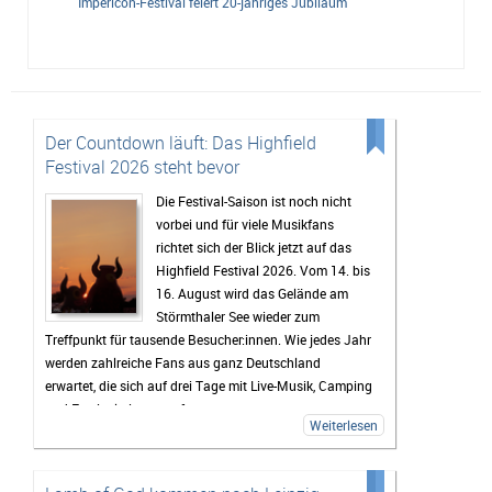
Impericon-Festival feiert 20-jähriges Jubiläum
Der Countdown läuft: Das Highfield
Festival 2026 steht bevor
Die Festival-Saison ist noch nicht
vorbei und für viele Musikfans
richtet sich der Blick jetzt auf das
Highfield Festival 2026. Vom 14. bis
16. August wird das Gelände am
Störmthaler See wieder zum
Treffpunkt für tausende Besucher:innen. Wie jedes Jahr
werden zahlreiche Fans aus ganz Deutschland
erwartet, die sich auf drei Tage mit Live-Musik, Camping
und Festivalstimmung freuen.
Weiterlesen
Das Highfield gehört seit Jahren zu den bekanntesten
Festivals Deutschlands. Besonders die Mischung aus
Rock, Indie, Punk und Hip-Hop sorgt dafür, dass jedes