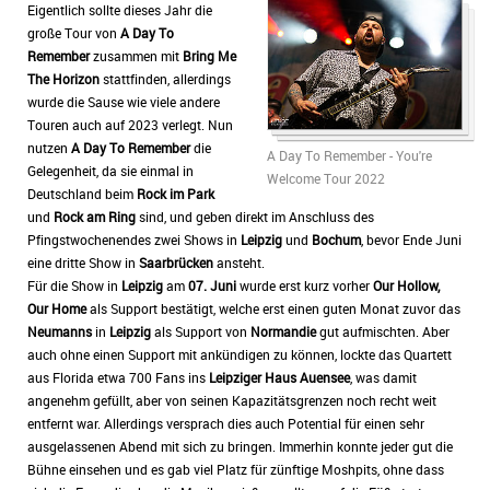
Eigentlich sollte dieses Jahr die
große Tour von
A Day To
Remember
zusammen mit
Bring Me
The Horizon
stattfinden, allerdings
wurde die Sause wie viele andere
Touren auch auf 2023 verlegt. Nun
nutzen
A Day To Remember
die
A Day To Remember - You're
Gelegenheit, da sie einmal in
Welcome Tour 2022
Deutschland beim
Rock im Park
und
Rock am Ring
sind, und geben direkt im Anschluss des
Pfingstwochenendes zwei Shows in
Leipzig
und
Bochum
, bevor Ende Juni
eine dritte Show in
Saarbrücken
ansteht.
Für die Show in
Leipzig
am
07. Juni
wurde erst kurz vorher
Our Hollow,
Our Home
als Support bestätigt, welche erst einen guten Monat zuvor das
Neumanns
in
Leipzig
als Support von
Normandie
gut aufmischten. Aber
auch ohne einen Support mit ankündigen zu können, lockte das Quartett
aus Florida etwa 700 Fans ins
Leipziger Haus Auensee
, was damit
angenehm gefüllt, aber von seinen Kapazitätsgrenzen noch recht weit
entfernt war. Allerdings versprach dies auch Potential für einen sehr
ausgelassenen Abend mit sich zu bringen. Immerhin konnte jeder gut die
Bühne einsehen und es gab viel Platz für zünftige Moshpits, ohne dass