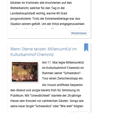
blickten im Vorhinein alle Involvierten auf den
den vergangenen Jahren, dürfte das Highfield Festival
Wetterbericht, welcher für den Tag in der
2026 wieder zu den Höhepunkten des Festivalsommers
Landeshauptstadt wohlig, warme 40 Grad
gehören.
prognostizierte. Trotz der Extremwetterlage war das
Stadion extrem gefüllt. Um der Hitze entgegenzuwirken
wurden zahlreiche kostenlose Wasserstationen und -
Weiterlesen
sprinkler installiert, Rettungsdecken ausgegeben und
das Wasser an den Verkaufsständen um 20% reduziert.
Gab es doch einen medizinischen Notfall, so waren die
Wenn Sterne tanzen: MilleniumKid im
zahlreichen Rettungskräfte direkt vor Ort.
Kulturbahnhof Chemnitz
Als erster Voract startete der Rapper
yung pepp
,
welcher mit Sommerkleid und Wassereis die passende
Am 11. Mai legte MilleniumKid
musikalische Untermalung für den sich langsam
im Kulturbahnhof Chemnitz im
nähernden und damit Abkühlung versprechenden
Rahmen seiner "Schwerelos"-
Sonnenuntergang lieferte. Mit seinen 17 Jahren und
Tour einen Zwischenstopp ein.
seinem Featuregast
Kid Kapri
konnte er die Fans, die
Als Voract eröffnete Serpentin
sich schon nachmittags in die Stadionsonne trauten,
den Abend und sorgte bereits früh für Stimmung im
begeistern.
Publikum. Mit "Unendlichkeit" startete der 26-jährige
Der zweite Programmpunkt des OpenAir-Abends wurde
Hesse sein Konzert vor zahlreichen Gästen. Songs wie
das Publikum von
Blond
durch ihre Hits zum mitsingen
seine neue Single "Schwerelos" oder "Wie weit" folgten
und mittanzen bewegt, was schon zeigte, dass sich
und sorgten für echte Gefühle auf der Bühne. Auch der