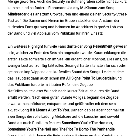
Menge geworfen. Auch die Security im Bühnengraben sollte nicht zu kurz
kommen und so forderte Frontmann
Jeremy McKinnon
zum Song
Mindreader
die Fans zum Crowdsurfen und einem kleinen Security-Stress-
Test auf. Die Damen und Herren im Graben steckten den Ansturm der
surfenden Fans gut weg und bekamen im Anschluss in großes Lob von
der Band und viel Applaus vom Publikum für ihren Einsatz.
Ein weiteres Highlight für viele Fans dürfte der Song
Resentment
gewesen
sein, welcher zu Ende des Sets hin angespielt wurde. Kaum erklangen die
ersten Takte, formierte sich im Saal ein ordentlicher Moshpit. Die Fans, die
weniger Lust auf zünftig taktvolles Gerangel hatten, tanzten für sich oder
genossen kopfwippend den kraftvollen Sound des Songs. Leider endete
das Hauptset dann auch schon mit
All Signs Point To Lauderdale
und
das Publikum forderte mit lauten Rufen eine Zugabe.
Natürlich sollte dieser Wunsch nach kurzer Zeit auch durch die Band
erfüllt werden. Nach einer guten Stunde Vollgas, begann die Zugabe
etwas atmosphärischer, entspannter und gefühlvoller mit dem semi-
akustik Song
If It Means A Lot To You
. Danach gab es aber nochmal für
zwei Songs die volle Ladung Metalcore auf die Lauscher und sowohl
Band als auch Publikum feierten
Sometimes You're The Hammer,
Sometimes You're The Nail
und
The Plot To Bomb The Panhandle
überschwänglich, bevor die Fete wieder mit einem großen Konfettiregen