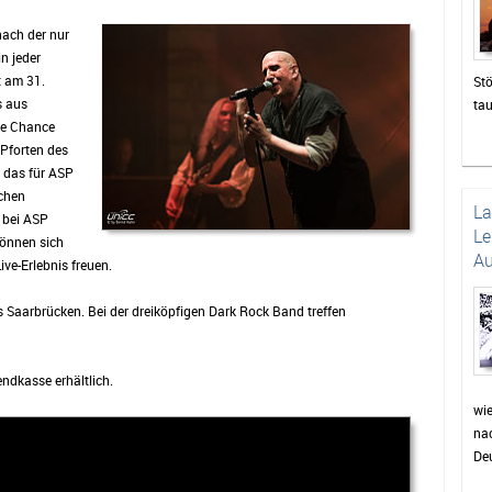
nach der nur
n jeder
 am 31.
Stö
s aus
ta
te Chance
zah
 Pforten des
die
t das für ASP
un
schen
Das
L
 bei ASP
be
Le
können sich
di
Au
ve-Erlebnis freuen.
sor
Pu
 Saarbrücken. Bei der dreiköpfigen Dark Rock Band treffen
wie
Pr
Fei
ndkasse erhältlich.
wer
auc
wi
nac
Min
Deu
für
Dor