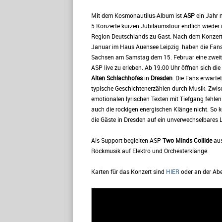
Mit dem Kosmonautilus-Album ist
ASP
ein Jahr 
5 Konzerte kurzen Jubiläumstour endlich wieder i
Region Deutschlands zu Gast. Nach dem Konzert
Januar im Haus Auensee Leipzig haben die Fan
Sachsen am Samstag dem 15. Februar eine zwei
ASP live zu erleben. Ab 19:00 Uhr öffnen sich die
Alten Schlachhofes
in
Dresden
. Die Fans erwarte
typische Geschichtenerzählen durch Musik. Zwi
emotionalen lyrischen Texten mit Tiefgang fehlen
auch die rockigen energischen Klänge nicht. So 
die Gäste in Dresden auf ein unverwechselbares Li
Als Support begleiten ASP
Two Minds Collide
aus
Rockmusik auf Elektro und Orchesterklänge.
Karten für das Konzert sind
HIER
oder an der Abe