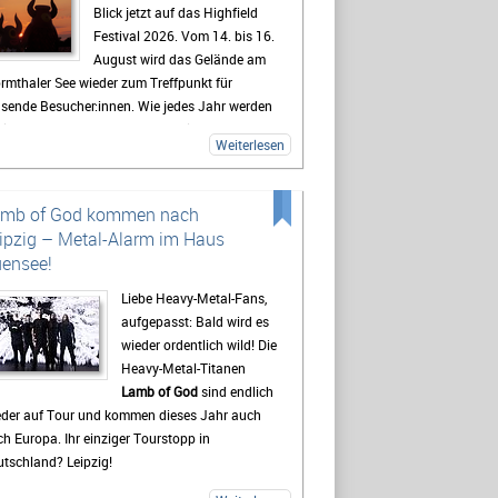
Blick jetzt auf das Highfield
Festival 2026. Vom 14. bis 16.
August wird das Gelände am
rmthaler See wieder zum Treffpunkt für
usende Besucher:innen. Wie jedes Jahr werden
lreiche Fans aus ganz Deutschland erwartet,
Weiterlesen
 sich auf drei Tage mit Live-Musik, Camping
d Festivalstimmung freuen.
 Highfield gehört seit Jahren zu den
amb of God kommen nach
kanntesten Festivals Deutschlands. Besonders
ipzig – Metal-Alarm im Haus
e Mischung aus Rock, Indie, Punk und Hip-Hop
ensee!
gt dafür, dass jedes Jahr ein bunt gemischtes
blikum zusammenkommt. Auch 2026 stehen
Liebe Heavy-Metal-Fans,
der viele bekannte Künstler auf dem
aufgepasst: Bald wird es
ogramm, die Besucher vor den Bühnen zum
wieder ordentlich wild! Die
ern bringen sollen. Gerade die Headliner
Heavy-Metal-Titanen
den mit Spannung erwartet, doch oft sind es
Lamb of God
sind endlich
h die kleineren Bands.
eder auf Tour und kommen dieses Jahr auch
h Europa. Ihr einziger Tourstopp in
destens genauso wichtig wie die Konzerte ist
tschland? Leipzig!
 viele Gäste das Leben auf dem Campingplatz.
t beginnt das Festivalgefühl oft schon lange,