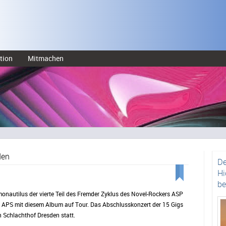
tion
Mitmachen
den
De
Hi
be
autilus der vierte Teil des Fremder Zyklus des Novel-Rockers ASP
d APS mit diesem Album auf Tour. Das Abschlusskonzert der 15 Gigs
 Schlachthof Dresden statt.