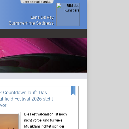
Jetzt bei Radio UNiCC
Lana Del Rey
Summertime Sadness
r Countdown läuft: Das
ghfield Festival 2026 steht
vor
Die Festival-Saison ist noch
nicht vorbei und für viele
Musikfans richtet sich der