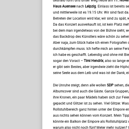
deshalb führt uns unser Weg heute am
11. Nove
Haus Auensee
nach
Leipzig
. Einlass ist bereits s
und mittlerweile ist es 19.15 Uhr. Wir sind fast da
Betreten der Location wird klar, wir sind zu spät,
Da das Konzert ausverkauft ist, ist kein Platz meh
bei dem man irgendetwas von der Bühne sieht, w
das Backdrop des Künstlers wäre schön zu sehe
Aber naja, zum Glück habe ich einen Fotografen 
durchkämpfen muss. Ich hefte mich an seine Ferse
ich habe es geschafft. Lebendig und ohne mit Bie
sogar den Voract –
Timi Hendrix
, also so lange e
er gibt sein Bestes, aber irgendwie zieht die Hi
seine Seele aus dem Leib und was ist der Dank, e
Die Unruhe steigt, denn alle wollen
SDP
sehen, di
Albumcover sind auch die Gäste. Ganze Gruppen, d
ihre Kronen, ein paar Mädels haben sich zur Feie
gepackt und Glitzer ist zu sehen. Viel Glitzer. W
Rollstuhlbereich ganz hinten unter der Empore err
aus nichts sehen können vom Konzert. Mein Tipp d
könnte ein Balkon der Empore als Rollstuhlplatz 
warum also nicht noch fünf Meter mehr nutzen? I