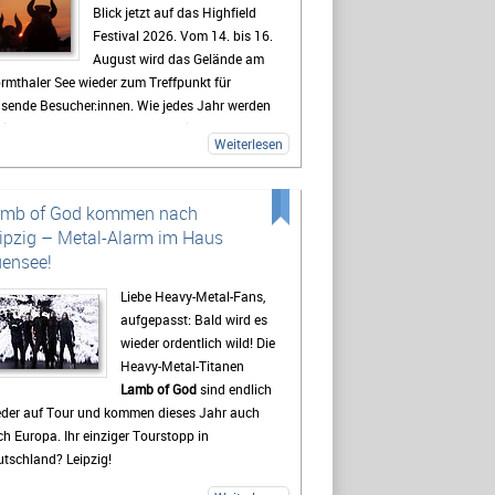
Blick jetzt auf das Highfield
Festival 2026. Vom 14. bis 16.
August wird das Gelände am
rmthaler See wieder zum Treffpunkt für
usende Besucher:innen. Wie jedes Jahr werden
lreiche Fans aus ganz Deutschland erwartet,
Weiterlesen
 sich auf drei Tage mit Live-Musik, Camping
d Festivalstimmung freuen.
 Highfield gehört seit Jahren zu den
amb of God kommen nach
kanntesten Festivals Deutschlands. Besonders
ipzig – Metal-Alarm im Haus
e Mischung aus Rock, Indie, Punk und Hip-Hop
ensee!
gt dafür, dass jedes Jahr ein bunt gemischtes
blikum zusammenkommt. Auch 2026 stehen
Liebe Heavy-Metal-Fans,
der viele bekannte Künstler auf dem
aufgepasst: Bald wird es
ogramm, die Besucher vor den Bühnen zum
wieder ordentlich wild! Die
ern bringen sollen. Gerade die Headliner
Heavy-Metal-Titanen
den mit Spannung erwartet, doch oft sind es
Lamb of God
sind endlich
h die kleineren Bands.
eder auf Tour und kommen dieses Jahr auch
h Europa. Ihr einziger Tourstopp in
destens genauso wichtig wie die Konzerte ist
tschland? Leipzig!
 viele Gäste das Leben auf dem Campingplatz.
t beginnt das Festivalgefühl oft schon lange,