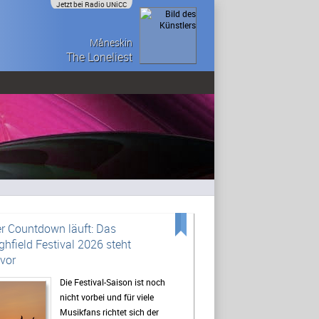
Jetzt bei Radio UNiCC
Måneskin
The Loneliest
r Countdown läuft: Das
ghfield Festival 2026 steht
vor
Die Festival-Saison ist noch
nicht vorbei und für viele
Musikfans richtet sich der