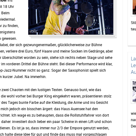
mber
ins
eit 18 Uhr
. Beim
 wiedermal.
Stö
r zu finden,
ta
enigstens
zah
n gewesen.
die
dabei, der sich gezwungenermaßen, glücklicherweise zur Bühne
un
n, verliere drei Euro, fünf Haare und meine Socken im Gedränge, aber
Das
r überschüttet worden zu sein, stehe ich rechts neben Stage und sehe
L
be
r im vorderen Drittel der Bühne steht. Bei dieser Performance wird klar,
Le
di
phop-Jazz-Nummer nicht so ganz. Sogar der Saxophonist spielt sich
Au
sor
in kurzer Jubel. Na immerhin.
Pu
wie
e zwei Chaoten mit den lustigen Texten. Genauso bunt, wie das
Pr
ie wohl vorher bei Burger King eingekehrt waren, präsentieren stolz
Fei
r des Tages bunte Farbe auf die Kleidung, die Arme und ins Gesicht
wer
as mich jedoch ein bisschen ärgert: das Haus Auensee hat den
auc
wi
ichtet. Ich wage es zu behaupten, dass die Rollstuhlfahrer von dort
nac
Min
aher: investiert doch lieber ein paar Scheine in einen Lift und schon
Deu
für
dienen. Es ist ja so, dass immer nur 2/3 der Empore genutzt werden,
Dor
ch halte diese Idee für gut und finde das muss mal vorgeschlagen