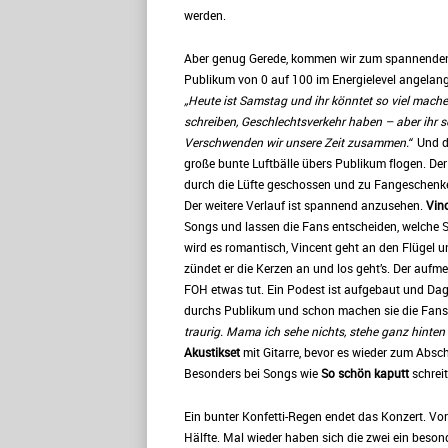
werden.
Aber genug Gerede, kommen wir zum spannenden
Publikum von 0 auf 100 im Energielevel angelang
„Heute ist Samstag und ihr könntet so viel mache
schreiben, Geschlechtsverkehr haben – aber ihr se
Verschwenden wir unsere Zeit zusammen.“
Und da
große bunte Luftbälle übers Publikum flogen. De
durch die Lüfte geschossen und zu Fangeschenk
Der weitere Verlauf ist spannend anzusehen.
Vin
Songs und lassen die Fans entscheiden, welche So
wird es romantisch, Vincent geht an den Flügel u
zündet er die Kerzen an und los geht’s. Der auf
FOH etwas tut. Ein Podest ist aufgebaut und Dag s
durchs Publikum und schon machen sie die Fans 
traurig. Mama ich sehe nichts, stehe ganz hinten
Akustikset
mit Gitarre, bevor es wieder zum Absc
Besonders bei Songs wie
So schön kaputt
schrei
Ein bunter Konfetti-Regen endet das Konzert. Vor
Hälfte. Mal wieder haben sich die zwei ein beso