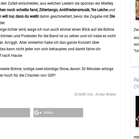
 den Zufall entscheiden, aus welchen Liedern sie spontan ein Medley
Als
en noch scheiße fand, Zittertango, Antifriedensmusik, ‘Ne Leiche
und
we
h will nur, dass du weißt
dahin geschmettert, bevor die Zugabe mit
Die
pa
det.
la
ge lichter wird, wage ich nun auch einmal einen Blick auf die Bühne
ver
Zw
schirmen und Podesten für die Band ist zu sehen und ich habe es nicht
se
Als
 war. Arrrggh. Aber immerhin habe ich das ganze Konzert über
Ka
sor
as kann nicht jeder von sich behaupten und damit fahre ich
nac
"Un
pf nach Hause.
beg
Kon
De
neu
, zweite Bühne; lustige zwei-stündige Show, davon 30 Minuten witzige
wu
und
n hoch für die Chaoten von SDP!
zu
Auc
Re
zei
Mit
Ch
de
Zu
Erstellt von:
Anika Weber
wür
Beg
sor
um
Pu
der
teilen
Wer
ge
am
ei
ein
man
Dan
mi
Am