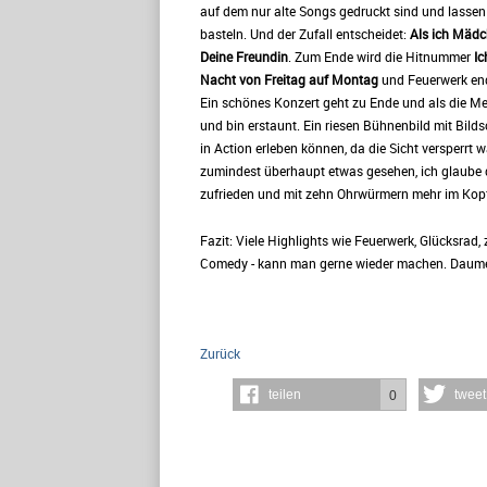
auf dem nur alte Songs gedruckt sind und lassen
basteln. Und der Zufall entscheidet:
Als ich Mädch
Deine Freundin
. Zum Ende wird die Hitnummer
Ic
Nacht von Freitag auf Montag
und Feuerwerk en
Ein schönes Konzert geht zu Ende und als die Men
und bin erstaunt. Ein riesen Bühnenbild mit Bild
in Action erleben können, da die Sicht versperrt
zumindest überhaupt etwas gesehen, ich glaube d
zufrieden und mit zehn Ohrwürmern mehr im Ko
Fazit: Viele Highlights wie Feuerwerk, Glücksrad
Comedy - kann man gerne wieder machen. Daume
Zurück
teilen
tweet
0