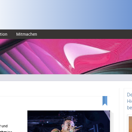
tion
Mitmachen
De
Hi
be
r
und