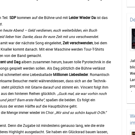
bev
Gem
ei
 Teil.
SDP
kommen auf die Bühne und mit
Leider Wieder Da
ist das
De
zu
t.
Pa
n heute Abend – Geld verdienen, euch weiterbilden, ein Buch
St
id lieber hier. Danke, dass ihr eure Zeit mit uns verschwendet.
en
mit war der nächste Song eingeleitet,
Zeit verschwenden
, bei dem
vie
r Knaller kommt danach. Mit einer Maschine werden Tour-T-Shirts
en von der Band gemacht.
Bis
Jah
cent und Dag
albern zusammen herum, bauen tolle Pyrotechnik in die
die
bli
ngs gespielt werden sollen. Als Dag plötzlich die Bühne verlässt
sin
Wet
nd schmettert eine Liebesballade
Millionen Liebeslieder
. Romantisch
Wo
La
merksame Besucher merkt währenddessen, dass sich an der Technik-
Wet
pro
teht plötzlich mit Gitarre darauf und stimmt ein. Vincent folgt ihm
wie
das
aus den hinteren Reihen glücklich.
„Guck mal, sie war vorhin noch
Hig
en
 und jetzt? Bam erste Reihe“
, spaßen die beiden. Es folgt ein
Hö
Was
hluss der ersten Hälfte auf die Hauptbühne geht.
Re
t die Menge immer wieder im Chor
„Wir sind so schön kaputt O-Oh.“
We
de
im
doc
erst. Denn die Zugabe ist mindestens genauso lang, wie die erste
zah
nderes Highlight ausgedacht. Sie haben ein Glücksrad bauen lassen,