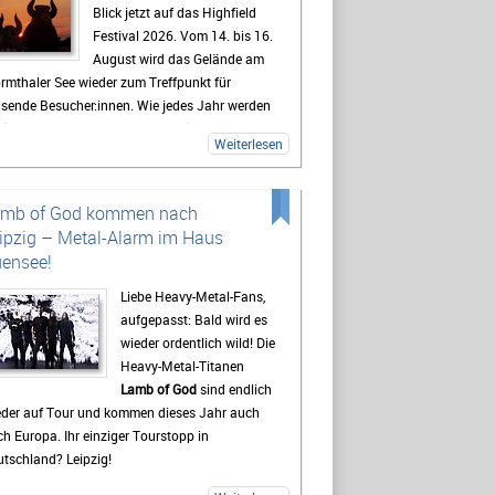
Blick jetzt auf das Highfield
Festival 2026. Vom 14. bis 16.
August wird das Gelände am
rmthaler See wieder zum Treffpunkt für
usende Besucher:innen. Wie jedes Jahr werden
lreiche Fans aus ganz Deutschland erwartet,
Weiterlesen
 sich auf drei Tage mit Live-Musik, Camping
d Festivalstimmung freuen.
 Highfield gehört seit Jahren zu den
amb of God kommen nach
kanntesten Festivals Deutschlands. Besonders
ipzig – Metal-Alarm im Haus
e Mischung aus Rock, Indie, Punk und Hip-Hop
ensee!
gt dafür, dass jedes Jahr ein bunt gemischtes
blikum zusammenkommt. Auch 2026 stehen
Liebe Heavy-Metal-Fans,
der viele bekannte Künstler auf dem
aufgepasst: Bald wird es
ogramm, die Besucher vor den Bühnen zum
wieder ordentlich wild! Die
ern bringen sollen. Gerade die Headliner
Heavy-Metal-Titanen
den mit Spannung erwartet, doch oft sind es
Lamb of God
sind endlich
h die kleineren Bands.
eder auf Tour und kommen dieses Jahr auch
h Europa. Ihr einziger Tourstopp in
destens genauso wichtig wie die Konzerte ist
tschland? Leipzig!
 viele Gäste das Leben auf dem Campingplatz.
t beginnt das Festivalgefühl oft schon lange,