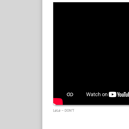
LøLø – DON’T