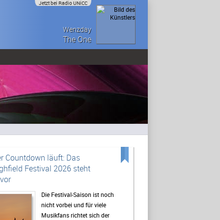
Jetzt bei Radio UNiCC
Wenzday
The One
r Countdown läuft: Das
ghfield Festival 2026 steht
vor
Die Festival-Saison ist noch
nicht vorbei und für viele
Musikfans richtet sich der