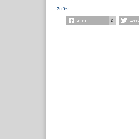
Zurück
teilen
tweet
0