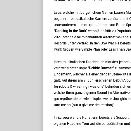
LøLø, welche mit bürgerlichem Namen Lauren Ma
begann ihre musikalische Karriere zunächst mit 
unteranderem ihre Interpretationen von Bruce Sp
"Dancing in the Dark"
verhalf ihr früh zu Popularit
2021 steht sie beim bekannten Alternative-Label
Records unter Vertrag. In den USA war sie bereits
Punk Größen wie Simple Plan oder Less Than Jak
Ihren musikalischen Durchbruch markiert jedoch
veröffentlichte Single
"Debbie Downer"
zusammen
Lindemann, welcher als einer der der Szene-Hits 
galt. Auf ihrem am 7. Juni erschienen Debüt-Albu
for robots & whishing i was one“ befinden sich ei
welche, ihren ganz eigenen Sound im Alternative
gut repräsentieren wie beispielsweise „hot girls in 
turn me on (but u give me depression)“.
In Europa war die Künstlerin bereits als Suppor
eigenen Headline-Tour auf die europäischen und de