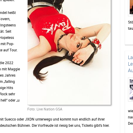
ndel heißt
Covern,
Stö
ringsteens
ta
ät. Seit
zah
 Hopeless
die
 mit Pop-
un
e auf Tour.
Das
L
be
 die 2022
Le
di
 mit Maggie
Au
sor
des Jahres
Pu
m „falling
wie
nige Hits
Pr
-Rock sehr
Fei
hell“ oder „u
wer
Foto: Live Nation GSA
auc
wi
nac
Min
t mit Suecco oder JXDN unterwegs und kommt nun endlich auf ihrer
Deu
für
utschen Bühnen. Die Vorfreude ist riesig bei uns, Tickets gibt's hier.
Dor