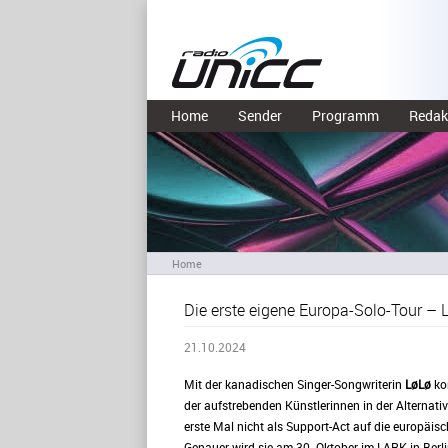
Home
Sender
Programm
Redak
Home
Die erste eigene Europa-Solo-Tour –
21.10.2024
Mit der kanadischen Singer-Songwriterin
LøLø
ko
der aufstrebenden Künstlerinnen in der Alternati
erste Mal nicht als Support-Act auf die europäis
Genauer wird sie am 30. Oktober im LARK in Berli