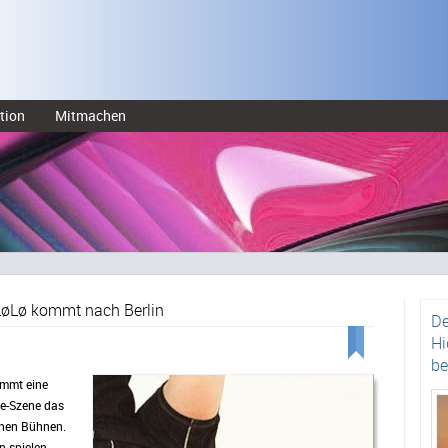
tion
Mitmachen
 LøLø kommt nach Berlin
De
Hi
be
mmt eine
ve-Szene das
chen Bühnen.
n spielen.