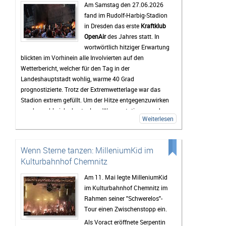
Am Samstag den 27.06.2026
Bis zum Festival dauert es zwar noch etwas, doch die
fand im Rudolf-Harbig-Stadion
Vorfreude wächst mit jedem Tag. Viele Tickets sind
in Dresden das erste
Kraftklub
bereits verkauft und die Erwartungen an das
OpenAir
des Jahres statt. In
Wochenende sind entsprechend hoch. Wenn das
wortwörtlich hitziger Erwartung
Wetter mitspielt und die Stimmung so gut wird wie in
blickten im Vorhinein alle Involvierten auf den
den vergangenen Jahren, dürfte das Highfield Festival
Wetterbericht, welcher für den Tag in der
2026 wieder zu den Höhepunkten des Festivalsommers
Landeshauptstadt wohlig, warme 40 Grad
gehören.
prognostizierte. Trotz der Extremwetterlage war das
Stadion extrem gefüllt. Um der Hitze entgegenzuwirken
wurden zahlreiche kostenlose Wasserstationen und -
Weiterlesen
sprinkler installiert, Rettungsdecken ausgegeben und
das Wasser an den Verkaufsständen um 20% reduziert.
Gab es doch einen medizinischen Notfall, so waren die
Wenn Sterne tanzen: MilleniumKid im
zahlreichen Rettungskräfte direkt vor Ort.
Kulturbahnhof Chemnitz
Als erster Voract startete der Rapper
yung pepp
,
welcher mit Sommerkleid und Wassereis die passende
Am 11. Mai legte MilleniumKid
musikalische Untermalung für den sich langsam
im Kulturbahnhof Chemnitz im
nähernden und damit Abkühlung versprechenden
Rahmen seiner "Schwerelos"-
Sonnenuntergang lieferte. Mit seinen 17 Jahren und
Tour einen Zwischenstopp ein.
seinem Featuregast
Kid Kapri
konnte er die Fans, die
Als Voract eröffnete Serpentin