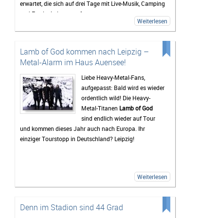
erwartet, die sich auf drei Tage mit Live-Musik, Camping
und Festivalstimmung freuen.
Weiterlesen
Das Highfield gehört seit Jahren zu den bekanntesten
Festivals Deutschlands. Besonders die Mischung aus
Rock, Indie, Punk und Hip-Hop sorgt dafür, dass jedes
Lamb of God kommen nach Leipzig –
Jahr ein bunt gemischtes Publikum zusammenkommt.
Metal-Alarm im Haus Auensee!
Auch 2026 stehen wieder viele bekannte Künstler auf
dem Programm, die Besucher vor den Bühnen zum
Liebe Heavy-Metal-Fans,
Feiern bringen sollen. Gerade die Headliner werden mit
aufgepasst: Bald wird es wieder
Spannung erwartet, doch oft sind es auch die kleineren
ordentlich wild! Die Heavy-
Bands.
Metal-Titanen
Lamb of God
sind endlich wieder auf Tour
Mindestens genauso wichtig wie die Konzerte ist für
und kommen dieses Jahr auch nach Europa. Ihr
viele Gäste das Leben auf dem Campingplatz. Dort
einziger Tourstopp in Deutschland? Leipzig!
beginnt das Festivalgefühl oft schon lange, bevor die
erste Band die Bühne betritt. Gemeinsam wird gegrillt,
Musik gehört oder einfach mit neuen und alten
Bekanntschaften zusammengesessen. Wer
Weiterlesen
zwischendurch eine Pause vom Trubel braucht, kann
sich am Störmthaler See etwas abkühlen. Genau diese
entspannte Atmosphäre macht das Highfield für viele
Denn im Stadion sind 44 Grad
zu mehr als nur einem Musikfestival.