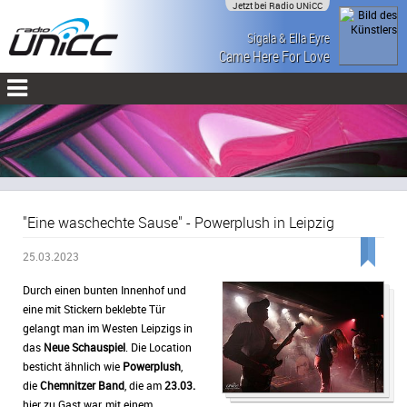
Jetzt bei Radio UNiCC
Sigala & Ella Eyre
Came Here For Love
"Eine waschechte Sause" - Powerplush in Leipzig
25.03.2023
Durch einen bunten Innenhof und
eine mit Stickern beklebte Tür
gelangt man im Westen Leipzigs in
das
Neue Schauspiel
. Die Location
besticht ähnlich wie
Powerplush
,
die
Chemnitzer Band
, die am
23.03.
hier zu Gast war, mit einem