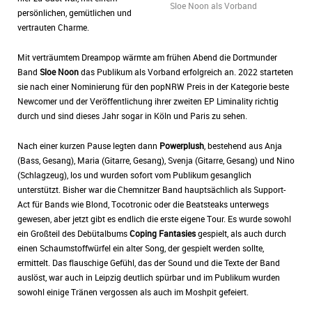
Sloe Noon als Vorband
persönlichen, gemütlichen und
vertrauten Charme.
Mit verträumtem Dreampop wärmte am frühen Abend die Dortmunder
Band
Sloe Noon
das Publikum als Vorband erfolgreich an. 2022 starteten
sie nach einer Nominierung für den popNRW Preis in der Kategorie beste
Newcomer und der Veröffentlichung ihrer zweiten EP Liminality richtig
durch und sind dieses Jahr sogar in Köln und Paris zu sehen.
Nach einer kurzen Pause legten dann
Powerplush
, bestehend aus Anja
(Bass, Gesang), Maria (Gitarre, Gesang), Svenja (Gitarre, Gesang) und Nino
(Schlagzeug), los und wurden sofort vom Publikum gesanglich
unterstützt. Bisher war die Chemnitzer Band hauptsächlich als Support-
Act für Bands wie Blond, Tocotronic oder die Beatsteaks unterwegs
gewesen, aber jetzt gibt es endlich die erste eigene Tour. Es wurde sowohl
ein Großteil des Debütalbums
Coping Fantasies
gespielt, als auch durch
einen Schaumstoffwürfel ein alter Song, der gespielt werden sollte,
ermittelt. Das flauschige Gefühl, das der Sound und die Texte der Band
auslöst, war auch in Leipzig deutlich spürbar und im Publikum wurden
sowohl einige Tränen vergossen als auch im Moshpit gefeiert.