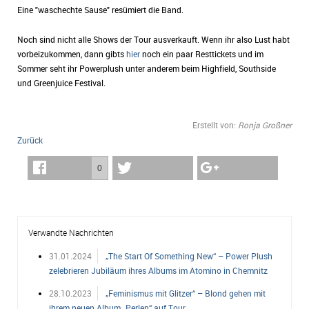
Eine "waschechte Sause" resümiert die Band.
Noch sind nicht alle Shows der Tour ausverkauft. Wenn ihr also Lust habt
vorbeizukommen, dann gibts
hier
noch ein paar Resttickets und im
Sommer seht ihr Powerplush unter anderem beim Highfield, Southside
und Greenjuice Festival.
Erstellt von:
Ronja Großner
Zurück
0
Verwandte Nachrichten
31.01.2024
„The Start Of Something New“ – Power Plush
zelebrieren Jubiläum ihres Albums im Atomino in Chemnitz
28.10.2023
„Feminismus mit Glitzer“ – Blond gehen mit
ihrem neuen Album „Perlen“ auf Tour