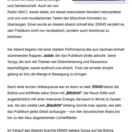
und Gemeinschaft. Auch wir von
Radio UNiCC waren dabei, um diesen besonderen Moment mitzuerleben
und uns vom musikalischen Talent des Münchner Künstlers zu
überzeugen. Eines wurde an diesem Abend schnell klar: ENNIO versteht es,
sein Publikum nicht nur musikalisch, sondern auch emotional zu
berühren.
Der Abend begann mit einer starken Performance des aus Sachsen-Anhalt
stammenden Rappers
Jassin
, der das Publikum direkt abholte. Seine
Songs, die sich mit Themen wie Diskriminierung und Rassismus
beschäftigten, waren kraftvoll und ehrlich. Trotz der ernsten Inhalte
gelang es ihm, die Menge in Bewegung zu bringen.
Nach einer kurzen Umbaupause war es dann so weit:
ENNIO
betrat die
Bühne und eröffnete seine Show mit
„Blitzlicht“
. Der Raum füllte sich
augenblicklich mit einer intensiven Energie, die kaum in Worte zu fassen
war. Als das zweite Lied
„Blaulicht“
erklang, konnte man spüren, wie sehr
das Publikum jedes Detail aufsaugte – von den dynamischen Beats bis
hin zu den blau abgestimmten Lichteffekten.
Im Verlauf des Abends brachte ENNIO weitere Songs auf die Bühne,