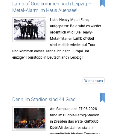
Rock, Indie, Punk und Hip-Hop sorgt dafür, dass jedes
Lamb of God kommen nach Leipzig –
Jahr ein bunt gemischtes Publikum zusammenkommt.
Metal-Alarm im Haus Auensee!
Auch 2026 stehen wieder viele bekannte Künstler auf
dem Programm, die Besucher vor den Bühnen zum
Liebe Heavy-Metal-Fans,
Feiern bringen sollen. Gerade die Headliner werden mit
aufgepasst: Bald wird es wieder
Spannung erwartet, doch oft sind es auch die kleineren
ordentlich wild! Die Heavy-
Bands.
Metal-Titanen
Lamb of God
sind endlich wieder auf Tour
Mindestens genauso wichtig wie die Konzerte ist für
und kommen dieses Jahr auch nach Europa. Ihr
viele Gäste das Leben auf dem Campingplatz. Dort
einziger Tourstopp in Deutschland? Leipzig!
beginnt das Festivalgefühl oft schon lange, bevor die
erste Band die Bühne betritt. Gemeinsam wird gegrillt,
Musik gehört oder einfach mit neuen und alten
Bekanntschaften zusammengesessen. Wer
Weiterlesen
zwischendurch eine Pause vom Trubel braucht, kann
sich am Störmthaler See etwas abkühlen. Genau diese
entspannte Atmosphäre macht das Highfield für viele
Denn im Stadion sind 44 Grad
zu mehr als nur einem Musikfestival.
Am Samstag den 27.06.2026
Bis zum Festival dauert es zwar noch etwas, doch die
fand im Rudolf-Harbig-Stadion
Vorfreude wächst mit jedem Tag. Viele Tickets sind
in Dresden das erste
Kraftklub
bereits verkauft und die Erwartungen an das
OpenAir
des Jahres statt. In
Wochenende sind entsprechend hoch. Wenn das
wortwörtlich hitziger Erwartung