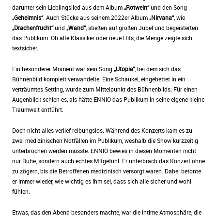
darunter sein Lieblingslied aus dem Album
„Rotwein“
und den Song
„Geheimnis“
. Auch Stücke aus seinem 2022er Album
„Nirvana“
, wie
„Drachenfrucht“
und
„Wand“
, stießen auf großen Jubel und begeisterten
das Publikum. Ob alte Klassiker oder neue Hits, die Menge zeigte sich
textsicher.
Ein besonderer Moment war sein Song
„Utopie“
, bei dem sich das
Bühnenbild komplett verwandelte: Eine Schaukel, eingebettet in ein
verträumtes Setting, wurde zum Mittelpunkt des Bühnenbilds. Für einen
Augenblick schien es, als hätte ENNIO das Publikum in seine eigene kleine
Traumwelt entführt.
Doch nicht alles verlief reibungslos: Während des Konzerts kam es zu
zwei medizinischen Notfällen im Publikum, weshalb die Show kurzzeitig
unterbrochen werden musste. ENNIO bewies in diesen Momenten nicht
nur Ruhe, sondern auch echtes Mitgefühl. Er unterbrach das Konzert ohne
zu zögern, bis die Betroffenen medizinisch versorgt waren. Dabei betonte
er immer wieder, wie wichtig es ihm sei, dass sich alle sicher und wohl
fühlen.
Etwas, das den Abend besonders machte, war die intime Atmosphäre, die