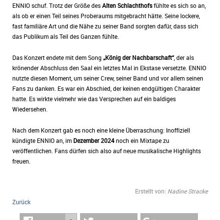
ENNIO schuf. Trotz der Größe des
Alten Schlachthofs
fühlte es sich so an,
als ob er einen Teil seines Proberaums mitgebracht hätte. Seine lockere,
fast familiäre Art und die Nähe zu seiner Band sorgten dafür, dass sich
das Publikum als Teil des Ganzen fühlte.
Das Konzert endete mit dem Song
„König der Nachbarschaft“
, der als
krönender Abschluss den Saal ein letztes Mal in Ekstase versetzte. ENNIO
nutzte diesen Moment, um seiner Crew, seiner Band und vor allem seinen
Fans zu danken. Es war ein Abschied, der keinen endgültigen Charakter
hatte. Es wirkte vielmehr wie das Versprechen auf ein baldiges
Wiedersehen.
Nach dem Konzert gab es noch eine kleine Überraschung: Inoffiziell
kündigte ENNIO an, im
Dezember 2024
noch ein Mixtape zu
veröffentlichen. Fans dürfen sich also auf neue musikalische Highlights
freuen.
Erstellt von:
Nadine Stracke
Zurück