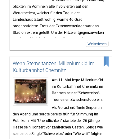
Wetter mitspielt und die Stimmung so gut wird wie in
blickten im Vorhinein alle Involvierten auf den
den vergangenen Jahren, dürfte das Highfield Festival
Wetterbericht, welcher für den Tag in der
2026 wieder zu den Höhepunkten des Festivalsommers
Landeshauptstadt wohlig, warme 40 Grad
gehören.
prognostizierte. Trotz der Extremwetterlage war das
Stadion extrem gefüllt. Um der Hitze entgegenzuwirken
wurden zahlreiche kostenlose Wasserstationen und -
Weiterlesen
sprinkler installiert, Rettungsdecken ausgegeben und
das Wasser an den Verkaufsständen um 20% reduziert.
Gab es doch einen medizinischen Notfall, so waren die
Wenn Sterne tanzen: MilleniumKid im
zahlreichen Rettungskräfte direkt vor Ort.
Kulturbahnhof Chemnitz
Als erster Voract startete der Rapper
yung pepp
,
welcher mit Sommerkleid und Wassereis die passende
Am 11. Mai legte MilleniumKid
musikalische Untermalung für den sich langsam
im Kulturbahnhof Chemnitz im
nähernden und damit Abkühlung versprechenden
Rahmen seiner "Schwerelos"-
Sonnenuntergang lieferte. Mit seinen 17 Jahren und
Tour einen Zwischenstopp ein.
seinem Featuregast
Kid Kapri
konnte er die Fans, die
Als Voract eröffnete Serpentin
sich schon nachmittags in die Stadionsonne trauten,
den Abend und sorgte bereits früh für Stimmung im
begeistern.
Publikum. Mit "Unendlichkeit" startete der 26-jährige
Der zweite Programmpunkt des OpenAir-Abends wurde
Hesse sein Konzert vor zahlreichen Gästen. Songs wie
das Publikum von
Blond
durch ihre Hits zum mitsingen
seine neue Single "Schwerelos" oder "Wie weit" folgten