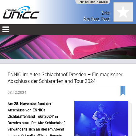
Jetzt bei Radio UNiCC
Zirkel
Ära (feat. Peat)
ENNIO im Alten Schlachthof Dresden – Ein magischer
Abschluss der Schlaraffenland Tour 2024
03.12.2024
Am
28. November
fand der
Abschluss von
ENNIOs
„Schlaraffenland Tour 2024“
in
Dresden statt. Der Alte Schlachthof
verwandelte sich an diesem Abend
in einen Ort voller Wärme, Energie