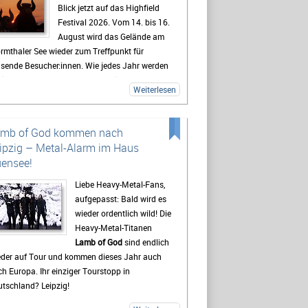
Blick jetzt auf das Highfield
Festival 2026. Vom 14. bis 16.
August wird das Gelände am
rmthaler See wieder zum Treffpunkt für
usende Besucher:innen. Wie jedes Jahr werden
lreiche Fans aus ganz Deutschland erwartet,
Weiterlesen
 sich auf drei Tage mit Live-Musik, Camping
d Festivalstimmung freuen.
 Highfield gehört seit Jahren zu den
amb of God kommen nach
kanntesten Festivals Deutschlands. Besonders
ipzig – Metal-Alarm im Haus
e Mischung aus Rock, Indie, Punk und Hip-Hop
ensee!
gt dafür, dass jedes Jahr ein bunt gemischtes
blikum zusammenkommt. Auch 2026 stehen
Liebe Heavy-Metal-Fans,
der viele bekannte Künstler auf dem
aufgepasst: Bald wird es
ogramm, die Besucher vor den Bühnen zum
wieder ordentlich wild! Die
ern bringen sollen. Gerade die Headliner
Heavy-Metal-Titanen
den mit Spannung erwartet, doch oft sind es
Lamb of God
sind endlich
h die kleineren Bands.
eder auf Tour und kommen dieses Jahr auch
h Europa. Ihr einziger Tourstopp in
destens genauso wichtig wie die Konzerte ist
tschland? Leipzig!
 viele Gäste das Leben auf dem Campingplatz.
t beginnt das Festivalgefühl oft schon lange,