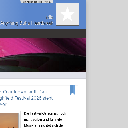
Jetzt bei Radio UNiCC
Miia
Anything But a Heartbreak
r Countdown läuft: Das
ghfield Festival 2026 steht
vor
Die Festival-Saison ist noch
nicht vorbei und für viele
Musikfans richtet sich der