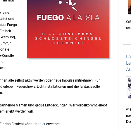
 Isla lädt
r eine
staltet und
Stö
t das Fuego
ta
reiheit.
zah
e Werbung,
die
aum für
un
ionale
Das
-Künstler
L
be
le
Le
di
hen.
Au
sor
Pu
nen alle selbst aktiv werden oder neue Impulse mitnehmen. Für
wie
d erleben. Feuershows, Lichtinstallationen und die fantasievolle
Pr
n.
Fei
wer
 spannende Namen und große Entdeckungen. Wer vorbeikommt, erlebt
auc
wi
rn erlebt werden will.
nac
Min
Deu
für
für das Festival könnt ihr
hier
erwerben.
Dor