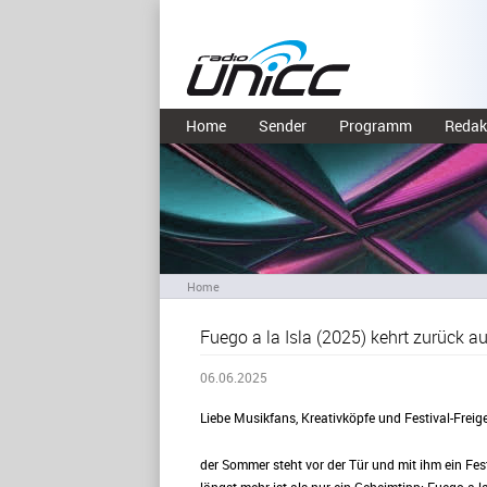
Home
Sender
Programm
Redak
Home
Fuego a la Isla (2025) kehrt zurück au
06.06.2025
Liebe Musikfans, Kreativköpfe und Festival-Freigei
der Sommer steht vor der Tür und mit ihm ein Fest