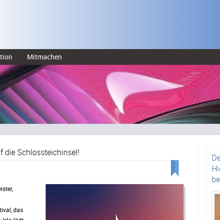
tion
Mitmachen
f die Schlossteichinsel!
De
Hi
be
ster,
ival, das