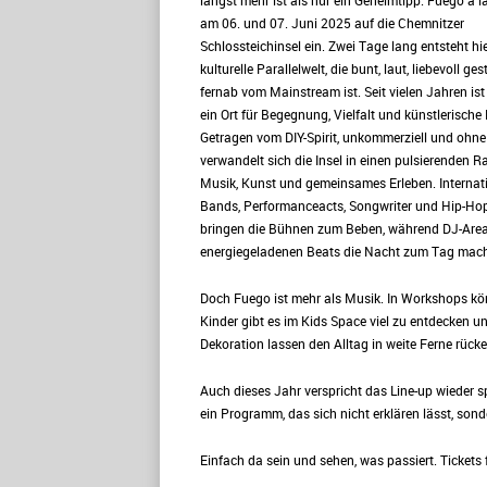
längst mehr ist als nur ein Geheimtipp: Fuego a la
am 06. und 07. Juni 2025 auf die Chemnitzer
Schlossteichinsel ein. Zwei Tage lang entsteht hie
kulturelle Parallelwelt, die bunt, laut, liebevoll ge
fernab vom Mainstream ist. Seit vielen Jahren is
ein Ort für Begegnung, Vielfalt und künstlerische F
Getragen vom DIY-Spirit, unkommerziell und ohn
verwandelt sich die Insel in einen pulsierenden R
Musik, Kunst und gemeinsames Erleben. Internat
Bands, Performanceacts, Songwriter und Hip-Hop
bringen die Bühnen zum Beben, während DJ-Area
energiegeladenen Beats die Nacht zum Tag mac
Doch Fuego ist mehr als Musik. In Workshops kön
Kinder gibt es im Kids Space viel zu entdecken un
Dekoration lassen den Alltag in weite Ferne rücke
Auch dieses Jahr verspricht das Line-up wieder
ein Programm, das sich nicht erklären lässt, sonde
Einfach da sein und sehen, was passiert. Tickets 