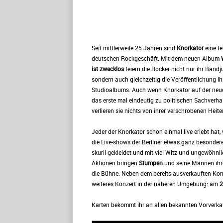
Seit mittlerweile 25 Jahren sind
Knorkator
eine fe
deutschen Rockgeschäft. Mit dem neuen Album
ist zwecklos
feiern die Rocker nicht nur ihr Band
sondern auch gleichzeitig die Veröffentlichung i
Studioalbums. Auch wenn Knorkator auf der neu
das erste mal eindeutig zu politischen Sachverha
verlieren sie nichts von ihrer verschrobenen Heiter
Jeder der Knorkator schon einmal live erlebt hat,
die Live-shows der Berliner etwas ganz besonderes
skuril gekleidet und mit viel Witz und ungewöhnl
Aktionen bringen
Stumpen
und seine Mannen ihr
die Bühne. Neben dem bereits ausverkauften Konz
weiteres Konzert in der näheren Umgebung: am
2
Karten bekommt ihr an allen bekannten Vorverka