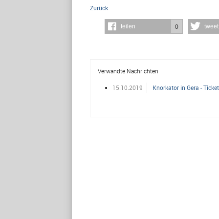
Zurück
teilen
tweet
0
Verwandte Nachrichten
15.10.2019
Knorkator in Gera - Ticke