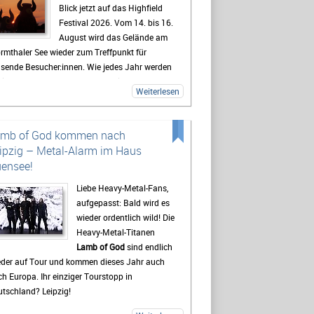
Blick jetzt auf das Highfield
Festival 2026. Vom 14. bis 16.
August wird das Gelände am
rmthaler See wieder zum Treffpunkt für
usende Besucher:innen. Wie jedes Jahr werden
lreiche Fans aus ganz Deutschland erwartet,
Weiterlesen
 sich auf drei Tage mit Live-Musik, Camping
d Festivalstimmung freuen.
 Highfield gehört seit Jahren zu den
amb of God kommen nach
kanntesten Festivals Deutschlands. Besonders
ipzig – Metal-Alarm im Haus
e Mischung aus Rock, Indie, Punk und Hip-Hop
ensee!
gt dafür, dass jedes Jahr ein bunt gemischtes
blikum zusammenkommt. Auch 2026 stehen
Liebe Heavy-Metal-Fans,
der viele bekannte Künstler auf dem
aufgepasst: Bald wird es
ogramm, die Besucher vor den Bühnen zum
wieder ordentlich wild! Die
ern bringen sollen. Gerade die Headliner
Heavy-Metal-Titanen
den mit Spannung erwartet, doch oft sind es
Lamb of God
sind endlich
h die kleineren Bands.
eder auf Tour und kommen dieses Jahr auch
h Europa. Ihr einziger Tourstopp in
destens genauso wichtig wie die Konzerte ist
tschland? Leipzig!
 viele Gäste das Leben auf dem Campingplatz.
t beginnt das Festivalgefühl oft schon lange,