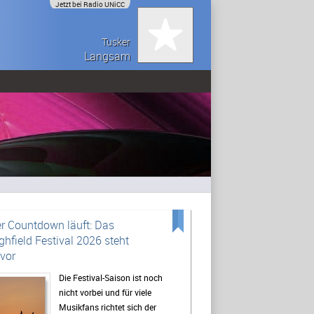
Jetzt bei Radio UNiCC
Tusker
Langsam
r Countdown läuft: Das
ghfield Festival 2026 steht
vor
Die Festival-Saison ist noch
nicht vorbei und für viele
Musikfans richtet sich der