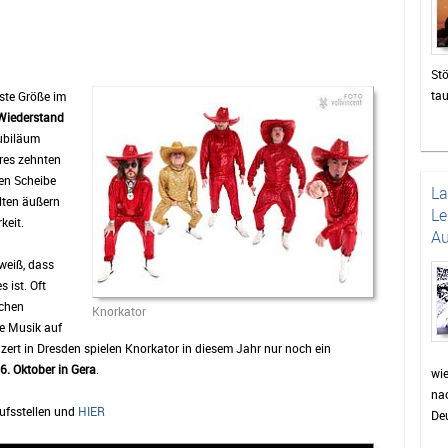
Stö
ta
ste Größe im
zah
Wiederstand
die
jubiläum
un
hres zehnten
en Scheibe
Das
L
lten äußern
be
Le
keit.
di
Au
sor
 weiß, dass
Pu
 ist. Oft
wie
ichen
Pr
Knorkator
e Musik auf
Fei
ert in Dresden spielen Knorkator in diesem Jahr nur noch ein
wer
6. Oktober in Gera
.
auc
wi
nac
Min
ufsstellen und
HIER
Deu
für
Dor