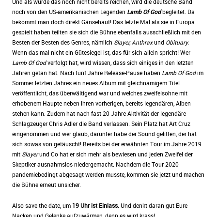
Und als würde das noch nicht bereits reichen, wird die deutsche Band
noch von den US-amerikanischen Legenden
Lamb Of God
begleitet. Da
bekommt man doch direkt Gänsehaut! Das letzte Mal als sie in Europa
gespielt haben teilten sie sich die Bühne ebenfalls ausschließlich mit den
Besten der Besten des Genres, nämlich
Slayer, Anthrax
und
Obituary.
Wenn das mal nicht ein Gütesiegel ist, das für sich allein spricht! Wer
Lamb Of God
verfolgt hat, wird wissen, dass sich einiges in den letzten
Jahren getan hat. Nach fünf Jahre Release-Pause haben
Lamb Of God
im
Sommer letzten Jahres ein neues Album mit gleichnamigem Titel
veröffentlicht, das überwältigend war und welches zweifelsohne mit
erhobenem Haupte neben ihren vorherigen, bereits legendären, Alben
stehen kann. Zudem hat nach fast 20 Jahre Aktivität der legendäre
Schlagzeuger Chris Adler die Band verlassen. Sein Platz hat Art Cruz
eingenommen und wer glaub, darunter habe der Sound gelitten, der hat
sich sowas von getäuscht! Bereits bei der erwähnten Tour im Jahre 2019
mit
Slayer
und Co hat er sich mehr als bewiesen und jeden Zweifel der
Skeptiker ausnahmslos niedergemacht. Nachdem die Tour 2020
pandemiebedingt abgesagt werden musste, kommen sie jetzt und machen
die Bühne erneut unsicher.
Also save the date, um
19 Uhr ist Einlass
. Und denkt daran gut Eure
Nacken und Gelenke aufzuwärmen, denn es wird krass!