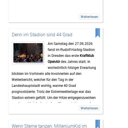
erste Band die Bühne betritt. Gemeinsam wird gegrillt,
Musik gehört oder einfach mit neuen und alten
Bekanntschaften zusammengesessen. Wer
Weiterlesen
zwischendurch eine Pause vom Trubel braucht, kann
sich am Störmthaler See etwas abkühlen. Genau diese
entspannte Atmosphäre macht das Highfield für viele
Denn im Stadion sind 44 Grad
zu mehr als nur einem Musikfestival.
Am Samstag den 27.06.2026
Bis zum Festival dauert es zwar noch etwas, doch die
fand im Rudolf-Harbig-Stadion
Vorfreude wächst mit jedem Tag. Viele Tickets sind
in Dresden das erste
Kraftklub
bereits verkauft und die Erwartungen an das
OpenAir
des Jahres statt. In
Wochenende sind entsprechend hoch. Wenn das
wortwörtlich hitziger Erwartung
Wetter mitspielt und die Stimmung so gut wird wie in
blickten im Vorhinein alle Involvierten auf den
den vergangenen Jahren, dürfte das Highfield Festival
Wetterbericht, welcher für den Tag in der
2026 wieder zu den Höhepunkten des Festivalsommers
Landeshauptstadt wohlig, warme 40 Grad
gehören.
prognostizierte. Trotz der Extremwetterlage war das
Stadion extrem gefüllt. Um der Hitze entgegenzuwirken
wurden zahlreiche kostenlose Wasserstationen und -
Weiterlesen
sprinkler installiert, Rettungsdecken ausgegeben und
das Wasser an den Verkaufsständen um 20% reduziert.
Gab es doch einen medizinischen Notfall, so waren die
Wenn Sterne tanzen: MilleniumKid im
zahlreichen Rettungskräfte direkt vor Ort.