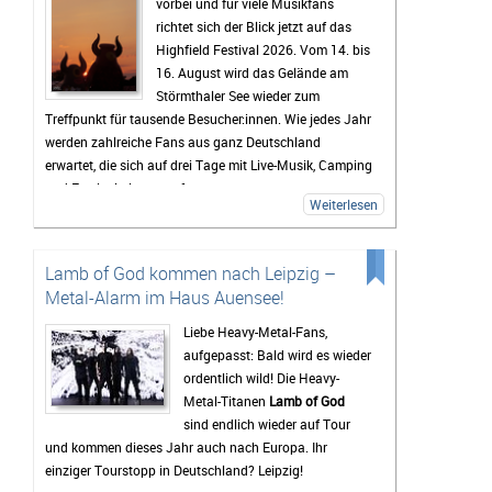
vorbei und für viele Musikfans
richtet sich der Blick jetzt auf das
Highfield Festival 2026. Vom 14. bis
16. August wird das Gelände am
Störmthaler See wieder zum
Treffpunkt für tausende Besucher:innen. Wie jedes Jahr
werden zahlreiche Fans aus ganz Deutschland
erwartet, die sich auf drei Tage mit Live-Musik, Camping
und Festivalstimmung freuen.
Weiterlesen
Das Highfield gehört seit Jahren zu den bekanntesten
Festivals Deutschlands. Besonders die Mischung aus
Rock, Indie, Punk und Hip-Hop sorgt dafür, dass jedes
Lamb of God kommen nach Leipzig –
Jahr ein bunt gemischtes Publikum zusammenkommt.
Metal-Alarm im Haus Auensee!
Auch 2026 stehen wieder viele bekannte Künstler auf
dem Programm, die Besucher vor den Bühnen zum
Liebe Heavy-Metal-Fans,
Feiern bringen sollen. Gerade die Headliner werden mit
aufgepasst: Bald wird es wieder
Spannung erwartet, doch oft sind es auch die kleineren
ordentlich wild! Die Heavy-
Bands.
Metal-Titanen
Lamb of God
sind endlich wieder auf Tour
Mindestens genauso wichtig wie die Konzerte ist für
und kommen dieses Jahr auch nach Europa. Ihr
viele Gäste das Leben auf dem Campingplatz. Dort
einziger Tourstopp in Deutschland? Leipzig!
beginnt das Festivalgefühl oft schon lange, bevor die