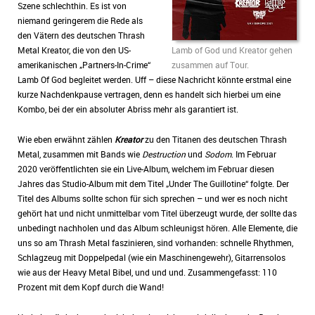
Szene schlechthin. Es ist von
niemand geringerem die Rede als
den Vätern des deutschen Thrash
Lamb of God und Kreator gehen
Metal Kreator, die von den US-
zusammen auf Tour.
amerikanischen „Partners-In-Crime“
Lamb Of God begleitet werden. Uff – diese Nachricht könnte erstmal eine
kurze Nachdenkpause vertragen, denn es handelt sich hierbei um eine
Kombo, bei der ein absoluter Abriss mehr als garantiert ist.
Wie eben erwähnt zählen
Kreator
zu den Titanen des deutschen Thrash
Metal, zusammen mit Bands wie
Destruction
und
Sodom
. Im Februar
2020 veröffentlichten sie ein Live-Album, welchem im Februar diesen
Jahres das Studio-Album mit dem Titel „Under The Guillotine“ folgte. Der
Titel des Albums sollte schon für sich sprechen – und wer es noch nicht
gehört hat und nicht unmittelbar vom Titel überzeugt wurde, der sollte das
unbedingt nachholen und das Album schleunigst hören. Alle Elemente, die
uns so am Thrash Metal faszinieren, sind vorhanden: schnelle Rhythmen,
Schlagzeug mit Doppelpedal (wie ein Maschinengewehr), Gitarrensolos
wie aus der Heavy Metal Bibel, und und und. Zusammengefasst: 110
Prozent mit dem Kopf durch die Wand!