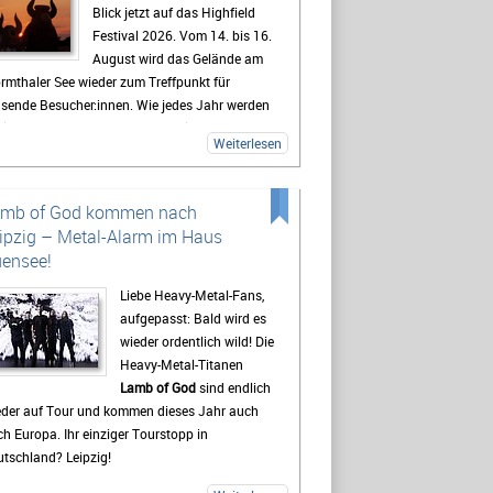
Blick jetzt auf das Highfield
Festival 2026. Vom 14. bis 16.
August wird das Gelände am
rmthaler See wieder zum Treffpunkt für
usende Besucher:innen. Wie jedes Jahr werden
lreiche Fans aus ganz Deutschland erwartet,
Weiterlesen
 sich auf drei Tage mit Live-Musik, Camping
d Festivalstimmung freuen.
 Highfield gehört seit Jahren zu den
amb of God kommen nach
kanntesten Festivals Deutschlands. Besonders
ipzig – Metal-Alarm im Haus
e Mischung aus Rock, Indie, Punk und Hip-Hop
ensee!
gt dafür, dass jedes Jahr ein bunt gemischtes
blikum zusammenkommt. Auch 2026 stehen
Liebe Heavy-Metal-Fans,
der viele bekannte Künstler auf dem
aufgepasst: Bald wird es
ogramm, die Besucher vor den Bühnen zum
wieder ordentlich wild! Die
ern bringen sollen. Gerade die Headliner
Heavy-Metal-Titanen
den mit Spannung erwartet, doch oft sind es
Lamb of God
sind endlich
h die kleineren Bands.
eder auf Tour und kommen dieses Jahr auch
h Europa. Ihr einziger Tourstopp in
destens genauso wichtig wie die Konzerte ist
tschland? Leipzig!
 viele Gäste das Leben auf dem Campingplatz.
t beginnt das Festivalgefühl oft schon lange,