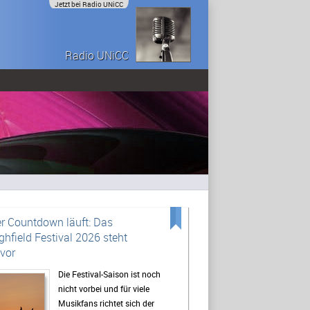
Jetzt bei Radio UNiCC
Radio UNiCC
r Countdown läuft: Das
ghfield Festival 2026 steht
vor
Die Festival-Saison ist noch
nicht vorbei und für viele
Musikfans richtet sich der