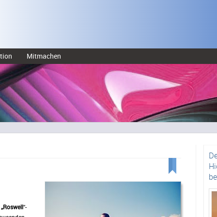
tion
Mitmachen
De
Hi
be
r
„Roswell
“-