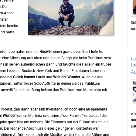
tausenden
n.Der
den Abend
teren
Stö
tete bereits
ta
nd hatte
zah
die
un
krofon übernahm und mit
Roswell
einen grandiosen Start lieferte,
Das
te eine Mischung aus alten und neuen Songs, die beim Publikum sehr
L
be
s in seinen außerirdischen Bann und tauchte die Halle in ein trübes
Le
di
inem Leben in Rostock, New York und Berlin. Emotionen kamen in
Au
sor
eise bei
Gleich kommt Louis
und
Welt der Wunder
. Auch die drei
Pu
tanden, hatten kurze Solo-Auftritte, in denen sie das Publikum
wie
er unveröffentlichten Song bekam das Publikum von Marsimoto mit
Pr
Fei
wer
 vorerst, gab dann aber selbstverständlich noch eine ausgedehnte
auc
wi
er Wunder
kamen Marteria und seine „Tour-Familie“ zurück auf die
nac
Min
gabe ganz klar am meisten. Die Flammen auf der Bühne heizten die
Deu
für
ar. Der krönende Abschluss dieses gelungenen Konzertes war
Dor
ütigen Auftritt zogen sich die Musiker wieder hinter die Bühne und