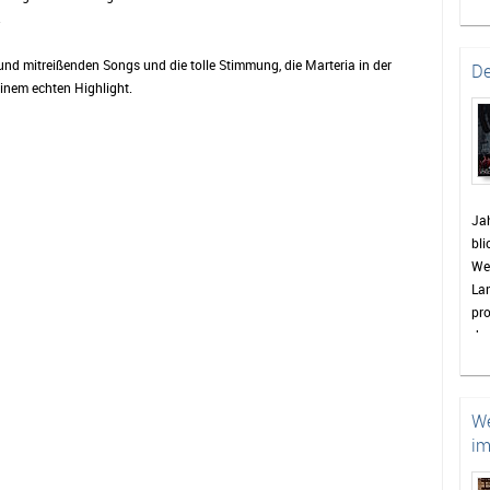
bev
.
Gem
ei
und mitreißenden Songs und die tolle Stimmung, die Marteria in der
De
zu
inem echten Highlight.
Pa
St
en
vie
Bis
Jah
die
bli
sin
Wet
Wo
La
Wet
pro
wie
das
Hig
en
Hö
Was
Re
We
de
im
doc
zah