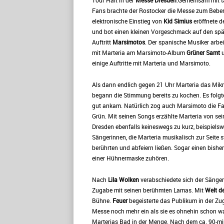
Tour Halt in der
Messe Dresden
.Gemeinsam mit 
Fans brachte der Rostocker die Messe zum Bebe
elektronische Einstieg von
Kid Simius
eröffnete 
und bot einen kleinen Vorgeschmack auf den spä
Auftritt
Marsimotos
. Der spanische Musiker arbei
mit Marteria am Marsimoto-Album
Grüner Samt
u
einige Auftritte mit Marteria und Marsimoto.
Als dann endlich gegen 21 Uhr Marteria das Mi
begann die Stimmung bereits zu kochen. Es folg
gut ankam. Natürlich zog auch Marsimoto die Fan
Grün. Mit seinen Songs erzählte Marteria von se
Dresden ebenfalls keineswegs zu kurz, beispielsw
Sängerinnen, die Marteria musikalisch zur Seite s
berührten und abfeiern ließen. Sogar einen bish
einer Hühnermaske zuhören.
Nach
Lila Wolken
verabschiedete sich der Sänger
Zugabe mit seinen berühmten Lamas. Mit
Welt d
Bühne.
Feuer
begeisterte das Publikum in der Zu
Messe noch mehr ein als sie es ohnehin schon w
Marterias Bad in der Menge. Nach dem ca. 90-min