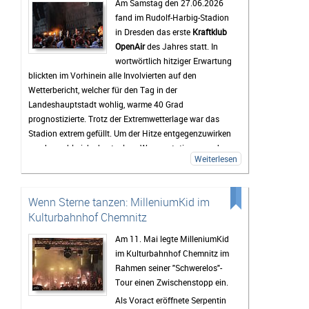
Am Samstag den 27.06.2026
Bis zum Festival dauert es zwar noch etwas, doch die
fand im Rudolf-Harbig-Stadion
Vorfreude wächst mit jedem Tag. Viele Tickets sind
in Dresden das erste
Kraftklub
bereits verkauft und die Erwartungen an das
OpenAir
des Jahres statt. In
Wochenende sind entsprechend hoch. Wenn das
wortwörtlich hitziger Erwartung
Wetter mitspielt und die Stimmung so gut wird wie in
blickten im Vorhinein alle Involvierten auf den
den vergangenen Jahren, dürfte das Highfield Festival
Wetterbericht, welcher für den Tag in der
2026 wieder zu den Höhepunkten des Festivalsommers
Landeshauptstadt wohlig, warme 40 Grad
gehören.
prognostizierte. Trotz der Extremwetterlage war das
Stadion extrem gefüllt. Um der Hitze entgegenzuwirken
wurden zahlreiche kostenlose Wasserstationen und -
Weiterlesen
sprinkler installiert, Rettungsdecken ausgegeben und
das Wasser an den Verkaufsständen um 20% reduziert.
Gab es doch einen medizinischen Notfall, so waren die
Wenn Sterne tanzen: MilleniumKid im
zahlreichen Rettungskräfte direkt vor Ort.
Kulturbahnhof Chemnitz
Als erster Voract startete der Rapper
yung pepp
,
welcher mit Sommerkleid und Wassereis die passende
Am 11. Mai legte MilleniumKid
musikalische Untermalung für den sich langsam
im Kulturbahnhof Chemnitz im
nähernden und damit Abkühlung versprechenden
Rahmen seiner "Schwerelos"-
Sonnenuntergang lieferte. Mit seinen 17 Jahren und
Tour einen Zwischenstopp ein.
seinem Featuregast
Kid Kapri
konnte er die Fans, die
Als Voract eröffnete Serpentin