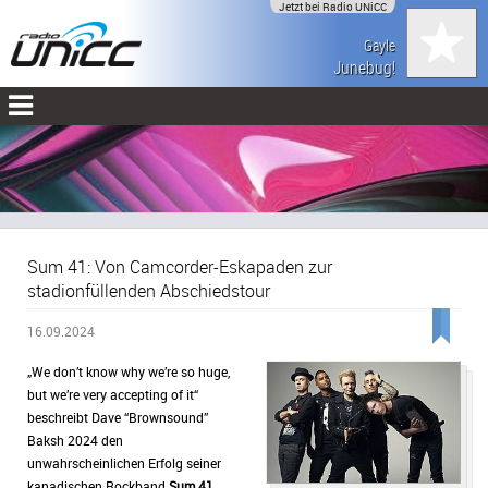
Jetzt bei Radio UNiCC
Gayle
Junebug!
Sum 41: Von Camcorder-Eskapaden zur
stadionfüllenden Abschiedstour
16.09.2024
„We don’t know why we’re so huge,
but we’re very accepting of it“
beschreibt Dave “Brownsound”
Baksh 2024 den
unwahrscheinlichen Erfolg seiner
kanadischen Rockband
Sum 41
.