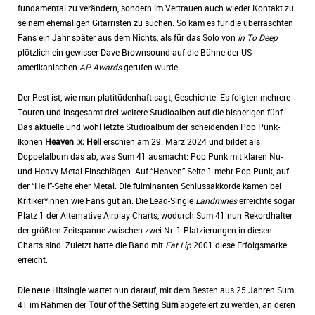
fundamental zu verändern, sondern im Vertrauen auch wieder Kontakt zu
seinem ehemaligen Gitarristen zu suchen. So kam es für die überraschten
Fans ein Jahr später aus dem Nichts, als für das Solo von
In To Deep
plötzlich ein gewisser Dave Brownsound auf die Bühne der US-
amerikanischen
AP Awards
gerufen wurde.
Der Rest ist, wie man platitüdenhaft sagt, Geschichte. Es folgten mehrere
Touren und insgesamt drei weitere Studioalben auf die bisherigen fünf.
Das aktuelle und wohl letzte Studioalbum der scheidenden Pop Punk-
Ikonen
Heaven :x: Hell
erschien am 29. März 2024 und bildet als
Doppelalbum das ab, was Sum 41 ausmacht: Pop Punk mit klaren Nu-
und Heavy Metal-Einschlägen. Auf “Heaven”-Seite 1 mehr Pop Punk, auf
der “Hell”-Seite eher Metal. Die fulminanten Schlussakkorde kamen bei
Kritiker*innen wie Fans gut an. Die Lead-Single
Landmines
erreichte sogar
Platz 1 der Alternative Airplay Charts, wodurch Sum 41 nun Rekordhalter
der größten Zeitspanne zwischen zwei Nr. 1-Platzierungen in diesen
Charts sind. Zuletzt hatte die Band mit
Fat Lip
2001 diese Erfolgsmarke
erreicht.
Die neue Hitsingle wartet nun darauf, mit dem Besten aus 25 Jahren Sum
41 im Rahmen der
Tour of the Setting Sum
abgefeiert zu werden, an deren