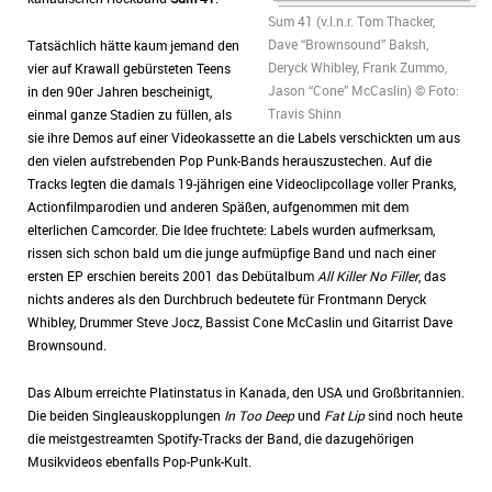
Sum 41 (v.l.n.r. Tom Thacker,
Dave “Brownsound” Baksh,
Tatsächlich hätte kaum jemand den
Deryck Whibley, Frank Zummo,
vier auf Krawall gebürsteten Teens
Jason “Cone” McCaslin) © Foto:
in den 90er Jahren bescheinigt,
Travis Shinn
einmal ganze Stadien zu füllen, als
sie ihre Demos auf einer Videokassette an die Labels verschickten um aus
den vielen aufstrebenden Pop Punk-Bands herauszustechen. Auf die
Tracks legten die damals 19-jährigen eine Videoclipcollage voller Pranks,
Actionfilmparodien und anderen Späßen, aufgenommen mit dem
elterlichen Camcorder. Die Idee fruchtete: Labels wurden aufmerksam,
rissen sich schon bald um die junge aufmüpfige Band und nach einer
ersten EP erschien bereits 2001 das Debütalbum
All Killer No Filler
, das
nichts anderes als den Durchbruch bedeutete für Frontmann Deryck
Whibley, Drummer Steve Jocz, Bassist Cone McCaslin und Gitarrist Dave
Brownsound.
Das Album erreichte Platinstatus in Kanada, den USA und Großbritannien.
Die beiden Singleauskopplungen
In Too Deep
und
Fat Lip
sind noch heute
die meistgestreamten Spotify-Tracks der Band, die dazugehörigen
Musikvideos ebenfalls Pop-Punk-Kult.