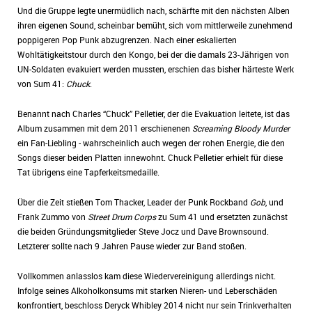
Und die Gruppe legte unermüdlich nach, schärfte mit den nächsten Alben
ihren eigenen Sound, scheinbar bemüht, sich vom mittlerweile zunehmend
poppigeren Pop Punk abzugrenzen. Nach einer eskalierten
Wohltätigkeitstour durch den Kongo, bei der die damals 23-Jährigen von
UN-Soldaten evakuiert werden mussten, erschien das bisher härteste Werk
von Sum 41:
Chuck
.
Benannt nach Charles “Chuck” Pelletier, der die Evakuation leitete, ist das
Album zusammen mit dem 2011 erschienenen
Screaming Bloody Murder
ein Fan-Liebling - wahrscheinlich auch wegen der rohen Energie, die den
Songs dieser beiden Platten innewohnt. Chuck Pelletier erhielt für diese
Tat übrigens eine Tapferkeitsmedaille.
Über die Zeit stießen Tom Thacker, Leader der Punk Rockband
Gob
, und
Frank Zummo von
Street Drum Corps
zu Sum 41 und ersetzten zunächst
die beiden Gründungsmitglieder Steve Jocz und Dave Brownsound.
Letzterer sollte nach 9 Jahren Pause wieder zur Band stoßen.
Vollkommen anlasslos kam diese Wiedervereinigung allerdings nicht.
Infolge seines Alkoholkonsums mit starken Nieren- und Leberschäden
konfrontiert, beschloss Deryck Whibley 2014 nicht nur sein Trinkverhalten