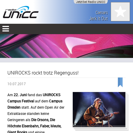
Jetzt bei Radio UNiCC
Caesars
Jerk It Out
UNIROCKS rockt trotz Regenguss!
10.07.2017
Am
22. Juni
fand das
UNIROCKS
Campus Festival
auf dem
Campus
Dresden
statt. Auf dem Open Air der
Extraklasse standen keine
Geringeren als
Die Orsons, Die
Höchste Eisenbahn, Faber, Meute,
Giant Rooks
und einige