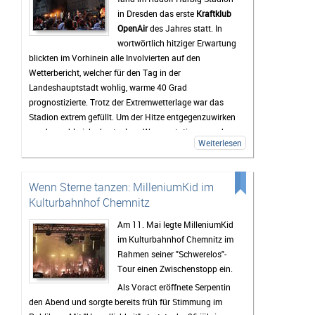
Vorfreude wächst mit jedem Tag. Viele Tickets sind
in Dresden das erste
Kraftklub
bereits verkauft und die Erwartungen an das
OpenAir
des Jahres statt. In
Wochenende sind entsprechend hoch. Wenn das
wortwörtlich hitziger Erwartung
Wetter mitspielt und die Stimmung so gut wird wie in
blickten im Vorhinein alle Involvierten auf den
den vergangenen Jahren, dürfte das Highfield Festival
Wetterbericht, welcher für den Tag in der
2026 wieder zu den Höhepunkten des Festivalsommers
Landeshauptstadt wohlig, warme 40 Grad
gehören.
prognostizierte. Trotz der Extremwetterlage war das
Stadion extrem gefüllt. Um der Hitze entgegenzuwirken
wurden zahlreiche kostenlose Wasserstationen und -
Weiterlesen
sprinkler installiert, Rettungsdecken ausgegeben und
das Wasser an den Verkaufsständen um 20% reduziert.
Gab es doch einen medizinischen Notfall, so waren die
Wenn Sterne tanzen: MilleniumKid im
zahlreichen Rettungskräfte direkt vor Ort.
Kulturbahnhof Chemnitz
Als erster Voract startete der Rapper
yung pepp
,
welcher mit Sommerkleid und Wassereis die passende
Am 11. Mai legte MilleniumKid
musikalische Untermalung für den sich langsam
im Kulturbahnhof Chemnitz im
nähernden und damit Abkühlung versprechenden
Rahmen seiner "Schwerelos"-
Sonnenuntergang lieferte. Mit seinen 17 Jahren und
Tour einen Zwischenstopp ein.
seinem Featuregast
Kid Kapri
konnte er die Fans, die
Als Voract eröffnete Serpentin
sich schon nachmittags in die Stadionsonne trauten,
den Abend und sorgte bereits früh für Stimmung im
begeistern.