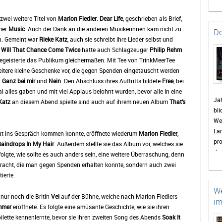
bev
Gem
zwei weitere Titel von
Marion Fiedler
.
Dear Life
, geschrieben als Brief,
ei
mer
Music
. Auch der Dank an die anderen Musikerinnen kam nicht zu
De
zu
an. Gemeint war
Rieke Katz
, auch sie schreibt ihre Lieder selbst und
Pa
g
Will That Chance Come Twice
hatte auch Schlagzeuger
Philip Rehm
St
 begeisterte das Publikum gleichermaßen. Mit Tee von TrinkMeerTee
en
eitere kleine Geschenke vor, die gegen Spenden eingetauscht werden
vie
n
Ganz bei mir
und
Nein
. Den Abschluss ihres Auftritts bildete
Free
, bei
alles gaben und mit viel Applaus belohnt wurden, bevor alle in eine
Bis
Jah
Katz
an diesem Abend spielte sind auch auf ihrem neuen Album
That’s
die
bli
sin
Wet
Wo
La
gut ins Gespräch kommen konnte, eröffnete wiederum
Marion Fiedler
,
Wet
pro
aindrops In My Hair
. Außerdem stellte sie das Album vor, welches sie
wie
das
olgte, wie sollte es auch anders sein, eine weitere Überraschung, denn
Hig
en
ebracht, die man gegen Spenden erhalten konnte, sondern auch zwei
Hö
Was
ierte.
Re
We
de
nur noch die Britin
Vei
auf der Bühne, welche nach Marion Fiedlers
im
doc
mmer
eröffnete. Es folgte eine amüsante Geschichte, wie sie ihren
zah
ilette kennenlernte, bevor sie ihren zweiten Song des Abends
Soak It