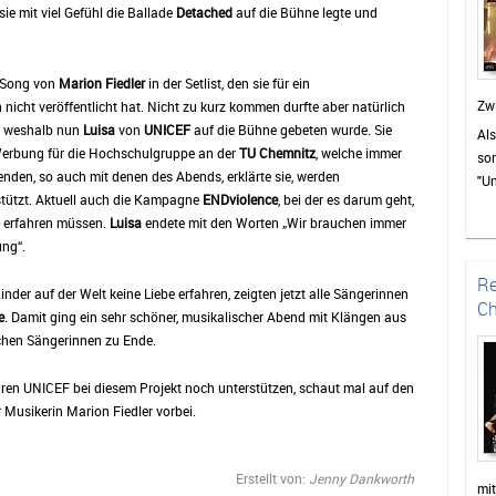
Als
sie mit viel Gefühl die Ballade
Detached
auf die Bühne legte und
we
pa
la
r Song von
Marion Fiedler
in der Setlist, den sie für ein
ver
Zw
icht veröffentlicht hat. Nicht zu kurz kommen durfte aber natürlich
se
t, weshalb nun
Luisa
von
UNICEF
auf die Bühne gebeten wurde. Sie
Als
Ka
rbung für die Hochschulgruppe an der
TU Chemnitz
, welche immer
sor
nac
enden, so auch mit denen des Abends, erklärte sie, werden
"Un
beg
stützt. Aktuell auch die Kampagne
ENDviolence
, bei der es darum geht,
Kon
t erfahren müssen.
Luisa
endete mit den Worten „Wir brauchen immer
De
neu
ung“.
wu
und
zu
Auc
Re
nder auf der Welt keine Liebe erfahren, zeigten jetzt alle Sängerinnen
zei
Mit
Ch
e
. Damit ging ein sehr schöner, musikalischer Abend mit Klängen aus
de
Zu
chen Sängerinnen zu Ende.
wür
Beg
sor
um
ren UNICEF bei diesem Projekt noch unterstützen, schaut mal auf den
Pu
der
Musikerin Marion Fiedler vorbei.
Wer
ge
am
ei
ein
man
Erstellt von:
Jenny Dankworth
Dan
mi
Am