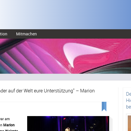
tion
Mitmachen
nder auf der Welt eure Unterstützung" – Marion
De
Hi
be
 war am
on
Marion