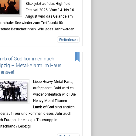
Blick jetzt auf das Highfield
Festival 2026. Vom 14. bis 16.
August wird das Gelände am
rmthaler See wieder zum Treffpunkt für
usende Besucher:innen. Wie jedes Jahr werden
lreiche Fans aus ganz Deutschland erwartet,
Weiterlesen
 sich auf drei Tage mit Live-Musik, Camping
d Festivalstimmung freuen.
 Highfield gehört seit Jahren zu den
amb of God kommen nach
kanntesten Festivals Deutschlands. Besonders
ipzig – Metal-Alarm im Haus
e Mischung aus Rock, Indie, Punk und Hip-Hop
ensee!
gt dafür, dass jedes Jahr ein bunt gemischtes
blikum zusammenkommt. Auch 2026 stehen
Liebe Heavy-Metal-Fans,
der viele bekannte Künstler auf dem
aufgepasst: Bald wird es
ogramm, die Besucher vor den Bühnen zum
wieder ordentlich wild! Die
ern bringen sollen. Gerade die Headliner
Heavy-Metal-Titanen
den mit Spannung erwartet, doch oft sind es
Lamb of God
sind endlich
h die kleineren Bands.
eder auf Tour und kommen dieses Jahr auch
h Europa. Ihr einziger Tourstopp in
destens genauso wichtig wie die Konzerte ist
tschland? Leipzig!
 viele Gäste das Leben auf dem Campingplatz.
t beginnt das Festivalgefühl oft schon lange,