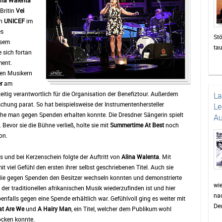
ina Walenta
Britin
Vei
en
UNICEF
im
es
Stö
esem
ta
e sich fortan
zah
ment.
die
den Musikern
un
r
am
Das
itig verantwortlich für die Organisation der Benefiztour. Außerdem
L
be
chung parat. So hat beispielsweise der Instrumentenhersteller
Le
di
lche man gegen Spenden erhalten konnte. Die Dresdner Sängerin spielt
Au
sor
. Bevor sie die Bühne verließ, holte sie mit
Summertime At Best
noch
Pu
on.
wie
Pr
 und bei Kerzenschein folgte der Auftritt von
Alina Walenta
. Mit
Fei
it viel Gefühl den ersten ihrer selbst geschriebenen Titel. Auch sie
wer
 die gegen Spenden den Besitzer wechseln konnten und demonstrierte
auc
wi
n der traditionellen afrikanischen Musik wiederzufinden ist und hier
nac
Min
falls gegen eine Spende erhältlich war. Gefühlvoll ging es weiter mit
Deu
für
t Are We
und
A Hairy Man
, ein Titel, welcher dem Publikum wohl
Dor
ocken konnte.