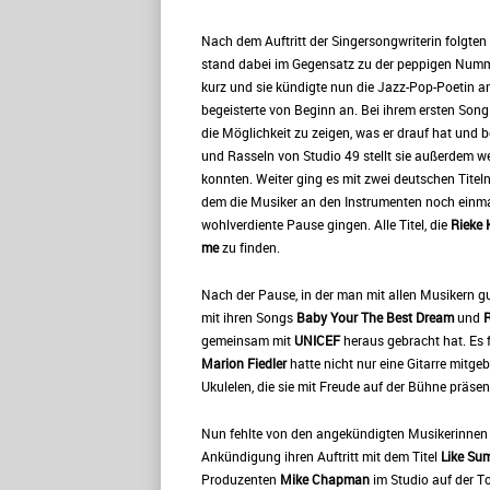
Nach dem Auftritt der Singersongwriterin folgten 
stand dabei im Gegensatz zu der peppigen Num
kurz und sie kündigte nun die Jazz-Pop-Poetin 
begeisterte von Beginn an. Bei ihrem ersten Son
die Möglichkeit zu zeigen, was er drauf hat und
und Rasseln von Studio 49 stellt sie außerdem w
konnten. Weiter ging es mit zwei deutschen Titel
dem die Musiker an den Instrumenten noch einmal 
wohlverdiente Pause gingen. Alle Titel, die
Rieke 
me
zu finden.
Nach der Pause, in der man mit allen Musikern 
mit ihren Songs
Baby Your The Best Dream
und
R
gemeinsam mit
UNICEF
heraus gebracht hat. Es f
Marion Fiedler
hatte nicht nur eine Gitarre mitg
Ukulelen, die sie mit Freude auf der Bühne präsent
Nun fehlte von den angekündigten Musikerinnen 
Ankündigung ihren Auftritt mit dem Titel
Like Su
Produzenten
Mike Chapman
im Studio auf der To