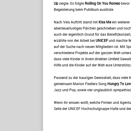
Up
zeigte. Es folgte
Rolling On You Romeo
bevor 
Begeisterung beim Publikum auslöste.
Nach Veis Auftritt stand mit
Kiss Me
ein weitere
abenteuerlustiges Pärchen geschrieben und noch n
auch der eigentlich Grund für das Benefizkonzer
erzählte von der Arbeit bei
UNICEF
und machte We
auf der Suche nach neuen Mitgliedern ist. Mit Sp
verschiedene Projekte auf der ganzen Welt unter
dass viele Kinder in ihrem direkten Umfeld Gewal
Hilfe und die Kinder auf der Welt eure Unterstütz
Passend zu der traurigen Gewissheit, dass viele Ki
gemeinsam Marion Fiedlers Song
Hungry To Lov
Jazz und Pop, sowie vier unglaublich sympathis
Wenn ihr wissen wollt, welche Firmen und Agentu
Seite der UNICEF Hochschulgruppe Halle und der 