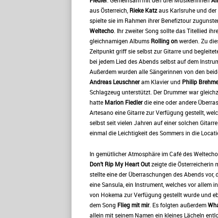
Fiedler
. Gemeinsam mit den drei Musikerinnen
Al
aus Österreich,
Rieke Katz
aus Karlsruhe und der 
spielte sie im Rahmen ihrer Benefiztour zugunst
Weltecho
. Ihr zweiter Song sollte das Titellied ihr
gleichnamigen Albums
Rolling on
werden. Zu di
Zeitpunkt griff sie selbst zur Gitarre und begleitet
bei jedem Lied des Abends selbst auf dem Instru
Außerdem wurden alle Sängerinnen von den bei
Andreas Leuschner
am Klavier und
Philip Brehme
Schlagzeug unterstützt. Der Drummer war gleichze
hatte
Marion Fiedler
die eine oder andere Überras
Artesano eine Gitarre zur Verfügung gestellt, we
selbst seit vielen Jahren auf einer solchen Gitarre
einmal die Leichtigkeit des Sommers in die Locati
In gemütlicher Atmosphäre im Café des Weltechos
Don’t Rip My Heart Out
zeigte die Österreicherin m
stellte eine der Überraschungen des Abends vor,
eine Sansula, ein Instrument, welches vor allem i
von Hokema zur Verfügung gestellt wurde und eben
dem Song
Flieg mit mir
. Es folgten außerdem
Wha
allein mit seinem Namen ein kleines Lächeln entl