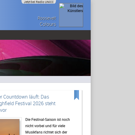
Jetzt bei Radio UNiCC
Roosevelt
Colours
r Countdown läuft: Das
ghfield Festival 2026 steht
vor
Die Festival-Saison ist noch
nicht vorbei und für viele
Musikfans richtet sich der