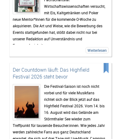
Wirtschaftswissenschaften versucht,
mit Eis, Kaltgetränken und Poker
neue Mentor*Innen für die kommende O-Woche zu
akquirieren. Die Art und Weise, wie die Bewerbung des
Events stattgefunden hat, stößt dabei nicht nur bei
unserer Redaktion auf Unverständnis und
Fassungslosigkeit.
Weiterlesen
Der Countdown läuft: Das Highfield
Festival 2026 steht bevor
Die Festival-Saison ist noch nicht
vorbei und für viele Musikfans
richtet sich der Blick jetzt auf das
Highfield Festival 2026. Vom 14. bis
16. August wird das Gelände am
Störmthaler See wieder zum
Treffpunkt für tausende Besucher:innen. Wie jedes Jahr
werden zahlreiche Fans aus ganz Deutschland
erwartet, die sich auf drei Tage mit Live-Musik, Camping